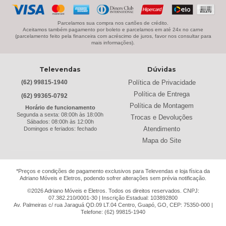
Parcelamos sua compra nos cartões de crédito.
Aceitamos também pagamento por boleto e parcelamos em até 24x no carne
(parcelamento feito pela financeira com acréscimo de juros, favor nos consultar para
mais informações).
Televendas
Dúvidas
Política de Privacidade
(62) 99815-1940
Política de Entrega
(62) 99365-0792
Política de Montagem
Horário de funcionamento
Segunda a sexta: 08:00h às 18:00h
Trocas e Devoluções
Sábados: 08:00h às 12:00h
Atendimento
Domingos e feriados: fechado
Mapa do Site
*Preços e condições de pagamento exclusivos para Televendas e loja física da
Adriano Móveis e Eletros, podendo sofrer alterações sem prévia notificação.
©2026 Adriano Móveis e Eletros. Todos os direitos reservados. CNPJ:
07.382.210/0001-30 | Inscrição Estadual: 103892800
Av. Palmeiras c/ rua Jaraguá QD.09 LT.04 Centro, Guapó, GO, CEP: 75350-000 |
Telefone: (62) 99815-1940