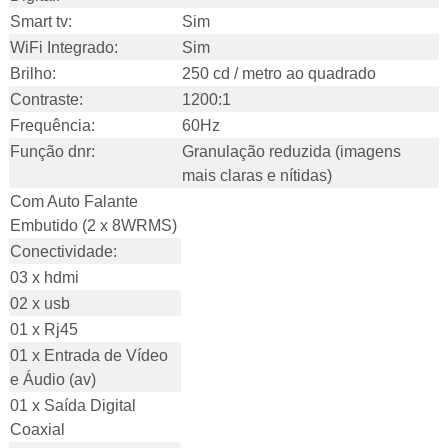
Smart tv:
Sim
WiFi Integrado:
Sim
Brilho:
250 cd / metro ao quadrado
Contraste:
1200:1
Frequência:
60Hz
Função dnr:
Granulação reduzida (imagens
mais claras e nítidas)
Com Auto Falante
Embutido (2 x 8WRMS)
Conectividade:
03 x hdmi
02 x usb
01 x Rj45
01 x Entrada de Vídeo
e Áudio (av)
01 x Saída Digital
Coaxial