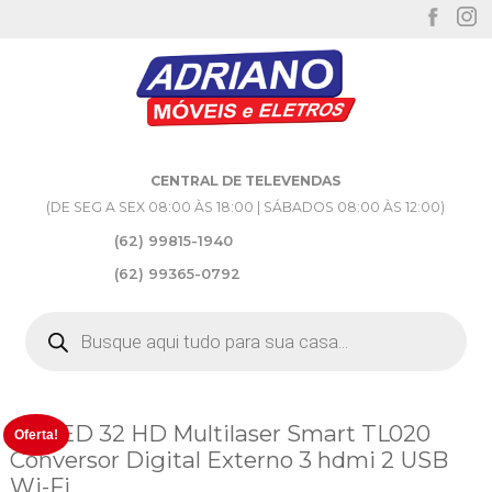
CENTRAL DE TELEVENDAS
(DE SEG A SEX 08:00 ÀS 18:00 | SÁBADOS 08:00 ÀS 12:00)
(62) 99815-1940
(62) 99365-0792
Pesquisar
produtos
TV LED 32 HD Multilaser Smart TL020
Oferta!
Conversor Digital Externo 3 hdmi 2 USB
Wi-Fi