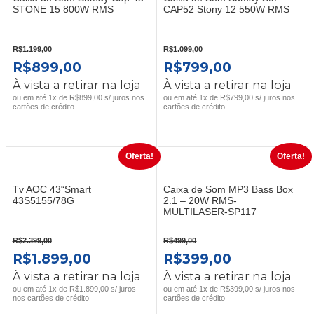
STONE 15 800W RMS
CAP52 Stony 12 550W RMS
R$
1.199,00
R$
1.099,00
O
O
O
O
R$
899,00
R$
799,00
PREÇO
PREÇO
PREÇO
PREÇO
À vista a retirar na loja
À vista a retirar na loja
ORIGINAL
ATUAL
ORIGINAL
ATUAL
ou em até 1x de R$899,00 s/ juros nos
ou em até 1x de R$799,00 s/ juros nos
cartões de crédito
cartões de crédito
ERA:
É:
ERA:
É:
R$1.199,00.
R$899,00.
R$1.099,00.
R$799,00.
Oferta!
Oferta!
Tv AOC 43“Smart
Caixa de Som MP3 Bass Box
43S5155/78G
2.1 – 20W RMS-
MULTILASER-SP117
R$
2.399,00
R$
499,00
O
O
O
O
R$
1.899,00
R$
399,00
PREÇO
PREÇO
PREÇO
PREÇO
À vista a retirar na loja
À vista a retirar na loja
ORIGINAL
ATUAL
ORIGINAL
ATUAL
ou em até 1x de R$1.899,00 s/ juros
ou em até 1x de R$399,00 s/ juros nos
nos cartões de crédito
cartões de crédito
ERA:
É:
ERA:
É: