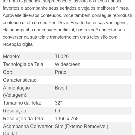
ter uma experiência surpreendente, assista aos seus canais
favoritos e acompanhe seus seriados e veja os melhores filmes.
Aproveite diversos conteúdos, você também consegue reproduzir
conteúdo direto do seu Pen Drive. Fora todas essas vantagens,
ela acompanha um conversor digital, basta você conectar seu
conversor na sua tela e transforme em uma televisão com
recepção digital.
Modelo:
TL020
Tecnologia da Tela:
Widescreen
Cor:
Preto
Características:
Alimentação
Bivolt
(Voltagem):
Tamanho da Tela:
32"
Resolução:
hd
Resolução da Tela:
1366 x 768
Acompanha Conversor
Sim (Externo Removível)
Digital: