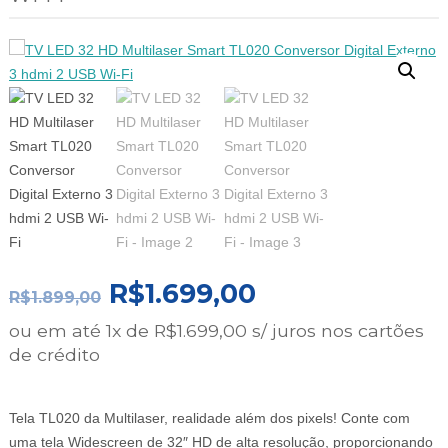
O
O
R$
1.699,00
R$
1.899,00
PREÇO
PREÇO
ou em até 1x de R$1.699,00 s/ juros nos cartões
ORIGINAL
ATUAL
de crédito
ERA:
É:
R$1.899,00.
R$1.699,00.
Tela TL020 da Multilaser, realidade além dos pixels! Conte com
uma tela Widescreen de 32″ HD de alta resolução, proporcionando