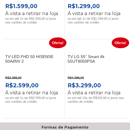
O
O
O
O
R$
1.599,00
R$
1.299,00
PREÇO
PREÇO
PREÇO
PREÇO
À vista a retirar na loja
À vista a retirar na loja
ORIGINAL
ATUAL
ORIGINAL
ATUAL
ou em até 1x de R$1.599,00 s/ juros
ou em até 1x de R$1.299,00 s/ juros
nos cartões de crédito
nos cartões de crédito
ERA:
É:
ERA:
É:
R$2.099,00.
R$1.599,00.
R$1.699,00.
R$1.299,0
Oferta!
Oferta!
TV LED FHD 50 HISENSE
TV LG 55“ Smart 4k
50A4NV 2
55UT8050PSA
R$
3.399,00
R$
4.399,00
O
O
O
O
R$
2.599,00
R$
3.299,00
PREÇO
PREÇO
PREÇO
PREÇO
À vista a retirar na loja
À vista a retirar na loja
ORIGINAL
ATUAL
ORIGINAL
ATUAL
ou em até 1x de R$2.599,00 s/ juros
ou em até 10x de R$329,90 s/ juros nos
nos cartões de crédito
cartões de crédito
ERA:
É:
ERA:
É:
R$3.399,00.
R$2.599,00.
R$4.399,00.
R$3.299,0
Formas de Pagamento