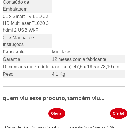
Conteúdo da
Embalagem:
01 x Smart TV LED 32"
HD Multilaser TL020 3
hdmi 2 USB Wi-Fi
01 x Manual de
Instruções
Fabricante:
Multilaser
Garantia:
12 meses com a fabricante
Dimensões do Produto:
(a x L x p): 47,6 x 18,5 x 73,10 cm
Peso:
4.1 Kg
quem viu este produto, também viu...
Oferta!
Oferta!
Caixa de Som Sumay Cap 45
Caixa de Som Sumay SM-