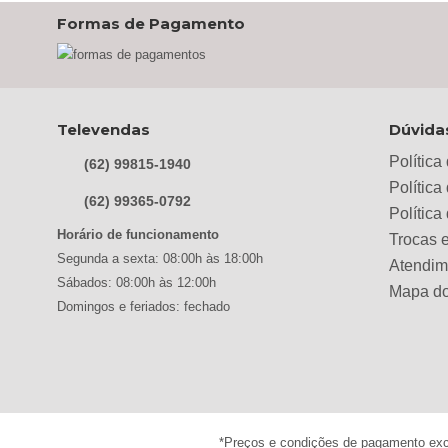
Carioca Móveis
(0)
Formas de Pagamento
Cemaf
(0)
Chamalar
(6)
Chamalux
(3)
Clarice
(15)
Televendas
Dúvida
clock
(0)
Política
Colibri
(0)
(62) 99815-1940
Política
Colli
(0)
(62) 99365-0792
Polític
Colormaq
(30)
Horário de funcionamento
Trocas 
Companhia do Estofado
(0)
Segunda a sexta: 08:00h às 18:00h
Atendim
Completa
(0)
Sábados: 08:00h às 12:00h
Mapa do
Consul
(43)
Domingos e feriados: fechado
Continental
(2)
Cotherm
(0)
D' Doro Móveis
(0)
Dako
(15)
Demóbile
(0)
*Preços e condições de pagamento exclu