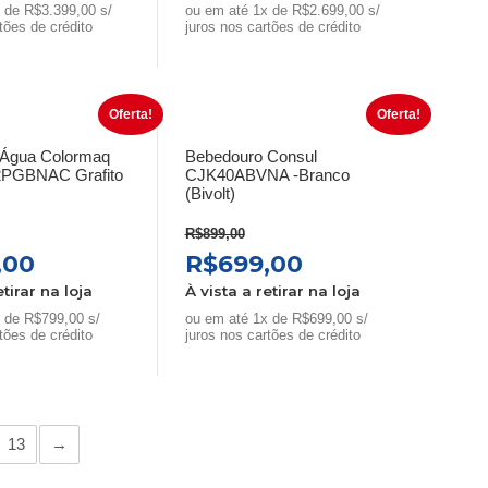
al
atual
original
atual
 de R$3.399,00 s/
ou em até 1x de R$2.699,00 s/
tões de crédito
é:
era:
juros nos cartões de crédito
é:
9,00.
R$3.399,00.
R$3.499,00.
R$2.699,00.
Oferta!
Oferta!
 Água Colormaq
Bebedouro Consul
PGBNAC Grafito
CJK40ABVNA -Branco
(Bivolt)
R$
899,00
O
O
O
,00
R$
699,00
preço
preço
preço
etirar na loja
À vista a retirar na loja
al
atual
original
atual
 de R$799,00 s/
ou em até 1x de R$699,00 s/
tões de crédito
é:
era:
juros nos cartões de crédito
é:
,00.
R$799,00.
R$899,00.
R$699,00.
13
→