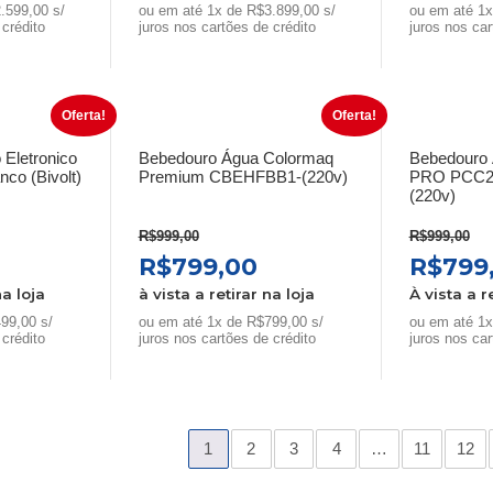
atual
original
atual
origin
.599,00 s/
ou em até 1x de R$3.899,00 s/
ou em até 1x
 crédito
é:
era:
juros nos cartões de crédito
é:
era:
juros nos car
0.
R$2.599,00.
R$4.999,00.
R$3.899,00.
R$4.59
Oferta!
Oferta!
 Eletronico
Bebedouro Água Colormaq
Bebedouro
co (Bivolt)
Premium CBEHFBB1-(220v)
PRO PCC2
(220v)
R$
999,00
R$
999,00
O
O
O
O
R$
799,00
R$
799
preço
preço
preço
preço
na loja
à vista a retirar na loja
À vista a r
atual
original
atual
origin
99,00 s/
ou em até 1x de R$799,00 s/
ou em até 1x
 crédito
:
era:
juros nos cartões de crédito
é:
era:
juros nos car
R$499,00.
R$999,00.
R$799,00.
R$999
1
2
3
4
…
11
12