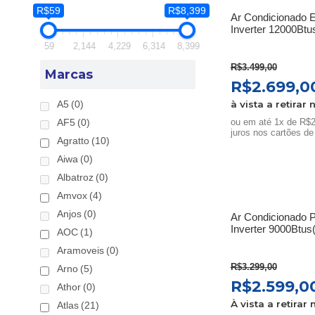
R$59
R$8,399
Ar Condicionado E
Inverter 12000Btu
59
2,144
4,229
6,314
8,399
R$
3.499,00
Marcas
O
R$
2.699,0
preço
à vista a retirar 
A5
(0)
original
ou em até 1x de R$2
AF5
(0)
era:
juros nos cartões de
Agratto
(10)
R$3.499,0
Aiwa
(0)
Albatroz
(0)
Amvox
(4)
Anjos
(0)
Ar Condicionado P
Inverter 9000Btus
AOC
(1)
Aramoveis
(0)
R$
3.299,00
Arno
(5)
O
R$
2.599,0
Athor
(0)
preço
À vista a retirar 
Atlas
(21)