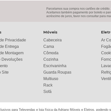
Parcelamos sua compra nos cartões de crédito.
Aceitamos também pagamento por boleto e parce
acréscimo de juros, favor nos consultar para ma
s
Móveis
Elet
 de Privacidade
Cabeceira
Ar C
 de Entrega
Cama
Fogã
a de Montagem
Cômoda
Cook
e Devoluções
Cozinha
Forno
ento
Escrivaninha
Lava
 Site
Guarda Roupas
Refri
Multiuso
Venti
Rack
Sofá
sivos para Televendas e loja física da Adriano Móveis e Eletros, podendo so