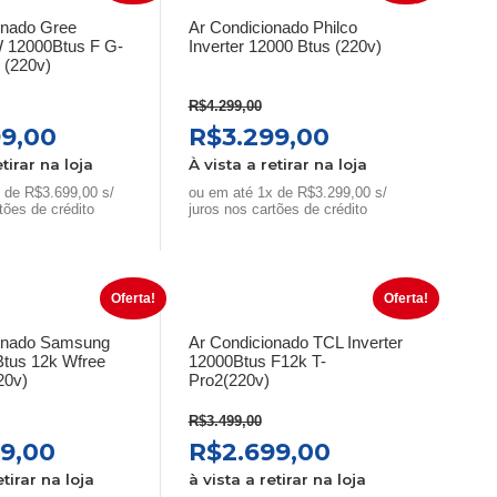
onado Gree
Ar Condicionado Philco
W 12000Btus F G-
Inverter 12000 Btus (220v)
(220v)
R$
4.299,00
O
O
O
99,00
R$
3.299,00
preço
preço
preço
etirar na loja
À vista a retirar na loja
al
atual
original
atual
 de R$3.699,00 s/
ou em até 1x de R$3.299,00 s/
tões de crédito
é:
era:
juros nos cartões de crédito
é:
99,00.
R$3.699,00.
R$4.299,00.
R$3.299,00.
Oferta!
Oferta!
onado Samsung
Ar Condicionado TCL Inverter
Btus 12k Wfree
12000Btus F12k T-
20v)
Pro2(220v)
R$
3.499,00
O
O
O
99,00
R$
2.699,00
preço
preço
preço
etirar na loja
à vista a retirar na loja