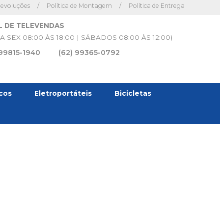
Devoluções
/
Política de Montagem
/
Política de Entrega
L DE TELEVENDAS
A SEX 08:00 ÀS 18:00 | SÁBADOS 08:00 ÀS 12:00)
 99815-1940
(62) 99365-0792
icos
Eletroportáteis
Bicicletas