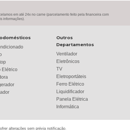
lamos em até 24x no carne (parcelamento feito pela financeira com
is informações).
rodomésticos
Outros
Departamentos
ondicionado
Ventilador
o
Eletrônicos
top
TV
 Elétrico
Eletroportáteis
dora
Ferro Elétrico
gerador
Liquidificador
lador
Panela Elétrica
Informática
frer alterações sem prévia notificação.