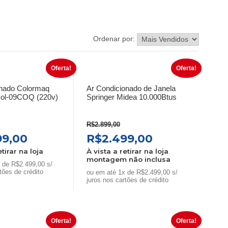
Ordenar por:
Oferta!
Oferta!
onado Colormaq
Ar Condicionado de Janela
ol-09COQ (220v)
Springer Midea 10.000Btus
R$
2.899,00
O
O
O
99,00
R$
2.499,00
preço
preço
preço
etirar na loja
À vista a retirar na loja
montagem não inclusa
al
atual
original
atual
 de R$2.499,00 s/
tões de crédito
é:
era:
é:
ou em até 1x de R$2.499,00 s/
juros nos cartões de crédito
9,00.
R$2.499,00.
R$2.899,00.
R$2.499,00.
Oferta!
Oferta!