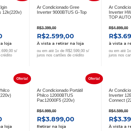
lgin
Ar Condicionado Gree
Ar Condici
s 12k(220v)
Inverter 9000BTUS G-Top
Inverter H
TOP AUTO 
R$
3.399,00
R$
4.899,00
O
O
O
O
0
R$
2.599,00
R$
3.6
preço
preço
preço
preço
na loja
À vista a retirar na loja
à vista a r
atual
original
atual
origin
.699,00 s/
ou em até 1x de R$2.599,00 s/
ou em até 1x
 crédito
é:
era:
juros nos cartões de crédito
é:
era:
juros nos car
0.
R$2.699,00.
R$3.399,00.
R$2.599,00.
R$4.8
Oferta!
Oferta!
hilco
Ar Condicionado Portátil
Ar Condici
(220v)
Philco 12000BTUS
Inverter 12
Pac12000F5 (220v)
Connect (2
R$
4.999,00
R$
4.599,00
O
O
O
O
0
R$
3.899,00
R$
3.3
preço
preço
preço
preço
na loja
Retirar na loja
À vista a r