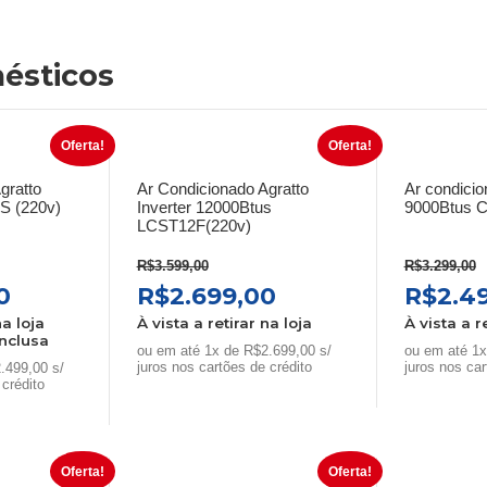
ésticos
Oferta!
Oferta!
gratto
Ar Condicionado Agratto
Ar condici
S (220v)
Inverter 12000Btus
9000Btus C
LCST12F(220v)
R$
3.599,00
R$
3.299,00
O
O
O
O
0
R$
2.699,00
R$
2.4
preço
preço
preço
preço
na loja
À vista a retirar na loja
À vista a r
nclusa
atual
original
atual
origin
ou em até 1x de R$2.699,00 s/
ou em até 1x
é:
era:
juros nos cartões de crédito
é:
era:
juros nos car
.499,00 s/
 crédito
0.
R$2.499,00.
R$3.599,00.
R$2.699,00.
R$3.29
Oferta!
Oferta!