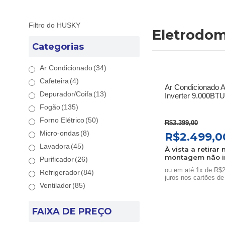
Filtro do HUSKY
Eletrodom
Categorias
Ar Condicionado
(34)
Cafeteira
(4)
Ar Condicionado A
Depurador/Coifa
(13)
Inverter 9.000BTU
Fogão
(135)
Forno Elétrico
(50)
R$
3.399,00
O
Micro-ondas
(8)
R$
2.499,0
preço
Lavadora
(45)
À vista a retirar 
montagem não i
original
Purificador
(26)
era:
ou em até 1x de R$2
Refrigerador
(84)
juros nos cartões de
R$3.399,0
Ventilador
(85)
FAIXA DE PREÇO