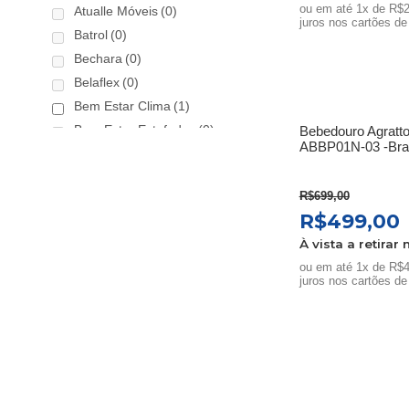
original
ou em até 1x de R$2
Atualle Móveis
(0)
era:
juros nos cartões de
Batrol
(0)
R$3.299,0
Bechara
(0)
Belaflex
(0)
Bem Estar Clima
(1)
Bem Estar Estofados
(0)
Bebedouro Agratto
ABBP01N-03 -Bran
Benetil
(0)
Bertolini
(0)
R$
699,00
Best
(7)
O
R$
499,00
Black & Decker
(0)
preço
À vista a retirar 
Braslar
(6)
original
ou em até 1x de R$4
Brastemp
(20)
era:
juros nos cartões de
é
Britânia
(17)
R$699,00.
cadence
(7)
Cairu
(0)
Canaã Moveis
(0)
Canaã Móveis
(0)