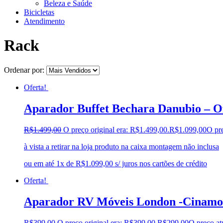
Beleza e Saúde
Bicicletas
Atendimento
Rack
Ordenar por:
Oferta!
Aparador Buffet Bechara Danubio – O
R$
1.499,00
O preço original era: R$1.499,00.
R$
1.099,00
O pre
à vista a retirar na loja produto na caixa montagem não inclusa
ou em até 1x de R$1.099,00 s/ juros nos cartões de crédito
Oferta!
Aparador RV Móveis London -Cinamo
R$
399,00
O preço original era: R$399,00.
R$
299,00
O preço at