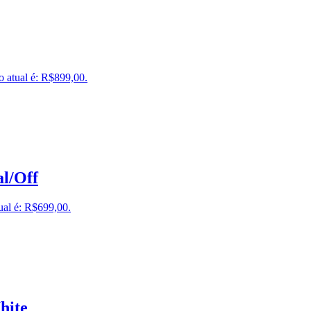
o atual é: R$899,00.
al/Off
ual é: R$699,00.
hite