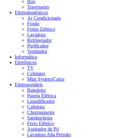
Box
Travesseiro
Eletrodomésticos
Ar Condicionado
Fogão
Forno Elétrico
Lavadora
Refrigerador
Purificador
Ventilador
Informática
Eletrônicos
TV
Celulares
Mini System/Caixa
Eletroportáteis
Batedeira
Panela Elétrica
Liquidificador
Cafeteira
Churrasqueira
Sanduicheira
Ferro Elétrico
Aspirador de Pó
Lavadora Alta Pressão