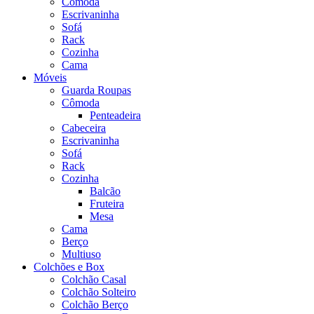
Cômoda
Escrivaninha
Sofá
Rack
Cozinha
Cama
Móveis
Guarda Roupas
Cômoda
Penteadeira
Cabeceira
Escrivaninha
Sofá
Rack
Cozinha
Balcão
Fruteira
Mesa
Cama
Berço
Multiuso
Colchões e Box
Colchão Casal
Colchão Solteiro
Colchão Berço