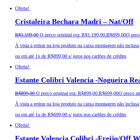
Oferta!
Cristaleira Bechara Madri – Nat/Off
R$
1.199,00
O preço original era: R$1.199,00.
R$
899,00
O preç
À vista a retirar na loja produto na caixa montagem não inclusa
ou em até 1x de R$899,00 s/ juros nos cartões de crédito
Oferta!
Estante Colibri Valencia -Nogueira Re
R$
899,00
O preço original era: R$899,00.
R$
699,00
O preço at
À vista a retirar na loja produto na caixa montagem não inclusa
ou em até 1x de R$699,00 s/ juros nos cartões de crédito
Oferta!
Estante Valencia Colibri -Freijo/Off W