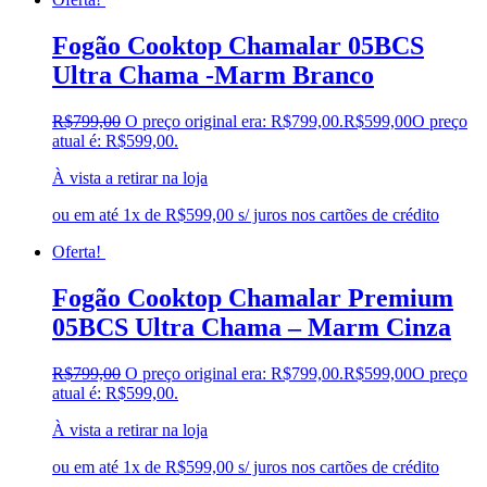
Mondial
(0)
Montreal
(0)
Fogão Cooktop Chamalar 05BCS
Mormaii
(0)
Ultra Chama -Marm Branco
Motorola
(0)
Moval
(0)
R$
799,00
O preço original era: R$799,00.
R$
599,00
O preço
Móveis Paraná
(0)
atual é: R$599,00.
Movemax
(0)
MTA
(0)
À vista a retirar na loja
Mueller
(0)
Multilaser
(0)
ou em até 1x de R$599,00 s/ juros nos cartões de crédito
Nell
(0)
Oferta!
New Up
(0)
Newmaq
(0)
Fogão Cooktop Chamalar Premium
Notável
(0)
Ortobom
(0)
05BCS Ultra Chama – Marm Cinza
Ortosllep
(0)
Otmo
(0)
R$
799,00
O preço original era: R$799,00.
R$
599,00
O preço
Pagolli
(0)
atual é: R$599,00.
Panasonic
(0)
À vista a retirar na loja
Panelux
(0)
Passe Bem
(0)
ou em até 1x de R$599,00 s/ juros nos cartões de crédito
Patolux
(0)