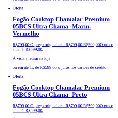
Styllus estofados
(0)
Oferta!
SUGGAR
(0)
Sumay
(0)
Fogão Cooktop Chamalar Premium
Taiff
(0)
05BCS Ultra Chama -Marm.
TCL
(0)
Tekna
(0)
Vermelho
Tela Sul
(0)
TK3 Track
(0)
R$
799,00
O preço original era: R$799,00.
R$
599,00
O preço
Tok Grill
(0)
atual é: R$599,00.
Topázio
(0)
Toschiba
(0)
À vista a retirar na loja
Tramontina
(0)
ou em até 1x de R$599,00 s/ juros nos cartões de crédito
tres
(0)
Tutti Baby
(0)
Oferta!
ULTRA
(0)
ULTRAAR
(0)
Fogão Cooktop Chamalar Premium
Una Plac
(0)
05BCS Ultra Chama -Preto
Valdemóveis
(0)
Veanholi
(0)
Velgo
(0)
R$
799,00
O preço original era: R$799,00.
R$
599,00
O preço
atual é: R$599,00.
Ventisol
(0)
Vila Rica
(0)