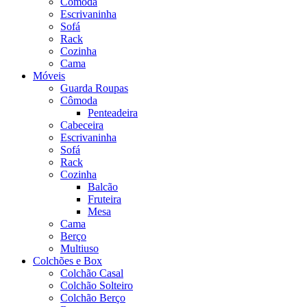
Cômoda
Escrivaninha
Sofá
Rack
Cozinha
Cama
Móveis
Guarda Roupas
Cômoda
Penteadeira
Cabeceira
Escrivaninha
Sofá
Rack
Cozinha
Balcão
Fruteira
Mesa
Cama
Berço
Multiuso
Colchões e Box
Colchão Casal
Colchão Solteiro
Colchão Berço