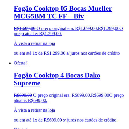
Carioca Móveis
(0)
Fogão Cooktop 05 Bocas Mueller
Cemaf
(0)
MCG5BM TC FF – Biv
Chamalar
(6)
Chamalux
(2)
R$
1.699,00
O preço original era: R$1.699,00.
R$
1.299,00
O
Clarice
(0)
preço atual é: R$1.299,00.
clock
(0)
Colibri
(0)
À vista a retirar na loja
Colli
(0)
Colormaq
(0)
ou em até 1x de R$1.299,00 s/ juros nos cartões de crédito
Companhia do Estofado
(0)
Oferta!
Completa
(0)
Consul
(0)
Fogão Cooktop 4 Bocas Dako
Continental
(0)
Cotherm
(0)
Supreme
D' Doro Móveis
(0)
Dako
(2)
R$
899,00
O preço original era: R$899,00.
R$
699,00
O preço
Demóbile
(0)
atual é: R$699,00.
Dômina
(0)
Doripel
(0)
À vista a retirar na loja
Duo Plast
(0)
ou em até 1x de R$699,00 s/ juros nos cartões de crédito
Electrolux
(0)
Elgin
(0)