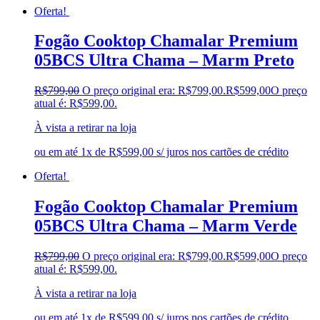
Patrimar
(0)
Oferta!
Philco
(0)
Philips
(0)
Fogão Cooktop Chamalar Premium
Plumatex
(0)
05BCS Ultra Chama – Marm Preto
Poliman
(0)
Poquema
(0)
R$
799,00
O preço original era: R$799,00.
R$
599,00
O preço
Positivo
(0)
atual é: R$599,00.
Pratiko
(0)
Probel
(0)
À vista a retirar na loja
Realce
(2)
Redmi
(0)
ou em até 1x de R$599,00 s/ juros nos cartões de crédito
Rodial
(0)
Oferta!
Rud Rack
(0)
RV Móvies
(0)
Fogão Cooktop Chamalar Premium
safanelli
(5)
Samsung
(0)
05BCS Ultra Chama – Marm Verde
Sankonfort
(0)
Santos Andirá
(0)
R$
799,00
O preço original era: R$799,00.
R$
599,00
O preço
São Miguel
(0)
atual é: R$599,00.
Semp Toschiba
(0)
Sol
(0)
À vista a retirar na loja
Sol Estofados
(0)
ou em até 1x de R$599,00 s/ juros nos cartões de crédito
Spar Estofados
(0)