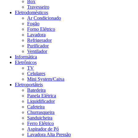
Box
Travesseiro
Eletrodomésticos
Ar Condicionado
Fogão
Forno Elétrico
Lavadora
Refrigerador
Purificador
Ventilador
Informática
Eletrônicos
TV
Celulares
Mini System/Caixa
Eletroportáteis
Batedeira
Panela Elétrica
Liquidificador
Cafeteira
Churrasqueira
Sanduicheira
Ferro Elétrico
Aspirador de Pó
Lavadora Alta Pressão