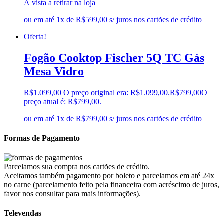
À vista a retirar na loja
wahl
(0)
Walita
(0)
ou em até 1x de R$599,00 s/ juros nos cartões de crédito
wap
(0)
xiaomi Redmi
(0)
Oferta!
Zeex
(0)
Fogão Cooktop Fischer 5Q TC Gás
Mesa Vidro
R$
1.099,00
O preço original era: R$1.099,00.
R$
799,00
O
preço atual é: R$799,00.
ou em até 1x de R$799,00 s/ juros nos cartões de crédito
Formas de Pagamento
Parcelamos sua compra nos cartões de crédito.
Aceitamos também pagamento por boleto e parcelamos em até 24x
no carne (parcelamento feito pela financeira com acréscimo de juros,
favor nos consultar para mais informações).
Televendas