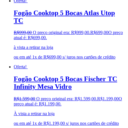
Oferta!
Esmaltec
(0)
Estilofer
(0)
Fogão Cooktop 5 Bocas Atlas Utop
Estofados Leppos
(0)
TC
Estofados solar
(0)
Fischer
(4)
Fogatti
(0)
R$
999,00
O preço original era: R$999,00.
R$
699,00
O preço
Gama
(0)
atual é: R$699,00.
Gazin
(0)
à vista a retirar na loja
Gelius
(0)
Giga
(0)
ou em até 1x de R$699,00 s/ juros nos cartões de crédito
GMT
(0)
Gree
(0)
Oferta!
HB Móveis
(0)
Henn
(0)
Fogão Cooktop 5 Bocas Fischer TC
Hisense
(0)
Infinity Mesa Vidro
Hot Sat
(0)
HP
(0)
R$
1.599,00
O preço original era: R$1.599,00.
R$
1.199,00
O
Itatiaia
(1)
preço atual é: R$1.199,00.
JB BECHARA
(0)
JBL
(0)
À vista a retirar na loja
Kaiki Móveis
(0)
KAMABEL
(0)
ou em até 1x de R$1.199,00 s/ juros nos cartões de crédito