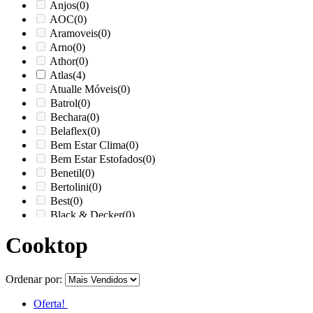
Anjos
(0)
AOC
(0)
Aramoveis
(0)
Arno
(0)
Athor
(0)
Atlas
(4)
Atualle Móveis
(0)
Batrol
(0)
Bechara
(0)
Belaflex
(0)
Bem Estar Clima
(0)
Bem Estar Estofados
(0)
Benetil
(0)
Bertolini
(0)
Best
(0)
Black & Decker
(0)
Braslar
(2)
Cooktop
Brastemp
(0)
Britânia
(0)
cadence
(0)
Ordenar por:
Cairu
(0)
Canaã Moveis
(0)
Oferta!
Canaã Móveis
(0)