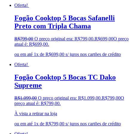
Kaslianc
(0)
Oferta!
kasper
(0)
Kaza
(0)
Fogão Cooktop 5 Bocas Safanelli
Leifer
(0)
Preto com Tripla Chama
Lenoxx
(0)
Leppos
(0)
Level
(0)
R$
799,00
O preço original era: R$799,00.
R$
699,00
O preço
LG
(0)
atual é: R$699,00.
Libell
(0)
ou em até 1x de R$699,00 s/ juros nos cartões de crédito
Linea brasil
(0)
Lopas
(0)
Oferta!
Lukaliam
(0)
Madetec
(0)
Fogão Cooktop 5 Bocas TC Dako
Madine
(0)
Supreme
Mallory
(0)
Matic
(0)
Matrix
(0)
R$
1.099,00
O preço original era: R$1.099,00.
R$
799,00
O
Mavaular
(0)
preço atual é: R$799,00.
Metalfrio
(0)
À vista a retirar na loja
Metalmix
(0)
Midea
(0)
ou em até 1x de R$799,00 s/ juros nos cartões de crédito
Mira Rack
(0)
Monark
(0)
Oferta!