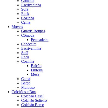
Cômoda
Escrivaninha
Sofá
Rack
Cozinha
Cama
Móveis
Guarda Roupas
Cômoda
Penteadeira
Cabeceira
Escrivaninha
Sofá
Rack
Cozinha
Balcão
Fruteira
Mesa
Cama
Berço
Multiuso
Colchões e Box
Colchão Casal
Colchão Solteiro
Colchão Berço