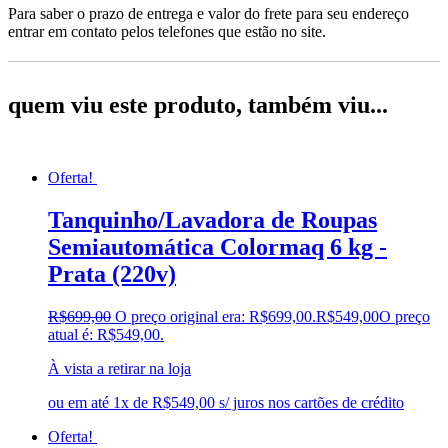
Para saber o prazo de entrega e valor do frete para seu endereço
entrar em contato pelos telefones que estão no site.
quem viu este produto, também viu...
Oferta!
Tanquinho/Lavadora de Roupas
Semiautomática Colormaq 6 kg -
Prata (220v)
R$
699,00
O preço original era: R$699,00.
R$
549,00
O preço
atual é: R$549,00.
À vista a retirar na loja
ou em até 1x de R$549,00 s/ juros nos cartões de crédito
Oferta!