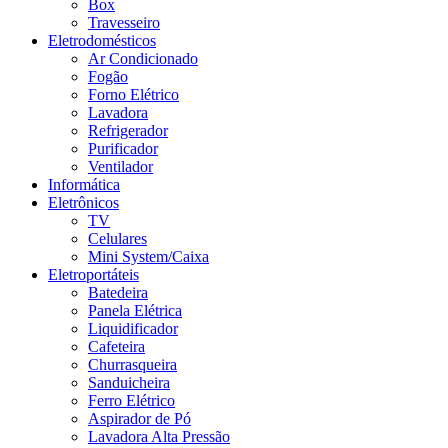
Box
Travesseiro
Eletrodomésticos
Ar Condicionado
Fogão
Forno Elétrico
Lavadora
Refrigerador
Purificador
Ventilador
Informática
Eletrônicos
TV
Celulares
Mini System/Caixa
Eletroportáteis
Batedeira
Panela Elétrica
Liquidificador
Cafeteira
Churrasqueira
Sanduicheira
Ferro Elétrico
Aspirador de Pó
Lavadora Alta Pressão