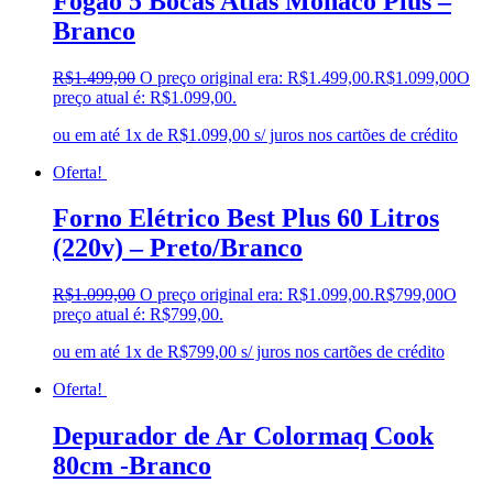
Fogão 5 Bocas Atlas Mônaco Plus –
Branco
R$
1.499,00
O preço original era: R$1.499,00.
R$
1.099,00
O
preço atual é: R$1.099,00.
ou em até 1x de R$1.099,00 s/ juros nos cartões de crédito
Oferta!
Forno Elétrico Best Plus 60 Litros
(220v) – Preto/Branco
R$
1.099,00
O preço original era: R$1.099,00.
R$
799,00
O
preço atual é: R$799,00.
ou em até 1x de R$799,00 s/ juros nos cartões de crédito
Oferta!
Depurador de Ar Colormaq Cook
80cm -Branco