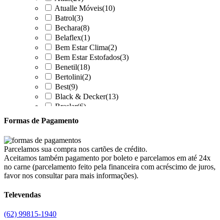
Atualle Móveis
(10)
Batrol
(3)
Bechara
(8)
Belaflex
(1)
Bem Estar Clima
(2)
Bem Estar Estofados
(3)
Benetil
(18)
Bertolini
(2)
Best
(9)
Black & Decker
(13)
Braslar
(6)
Brastemp
(20)
Formas de Pagamento
Britânia
(52)
cadence
(41)
Cairu
(7)
Parcelamos sua compra nos cartões de crédito.
Canaã Moveis
(0)
Aceitamos também pagamento por boleto e parcelamos em até 24x
Canaã Móveis
(2)
no carne (parcelamento feito pela financeira com acréscimo de juros,
Carioca Móveis
(8)
favor nos consultar para mais informações).
Cemaf
(1)
Televendas
Chamalar
(6)
Chamalux
(3)
(62) 99815-1940
Clarice
(15)