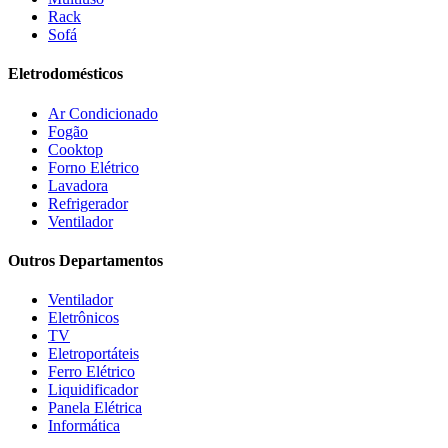
Fogatti
(9)
Rack
Gama
(26)
Sofá
Gazin
(2)
Gelius
(5)
Eletrodomésticos
Giga
(3)
GMT
(5)
Ar Condicionado
Gree
(3)
Fogão
HB Móveis
(2)
Cooktop
Henn
(2)
Forno Elétrico
Hisense
(2)
Lavadora
Hot Sat
(6)
Refrigerador
HP
(1)
Ventilador
Itatiaia
(2)
Outros Departamentos
JB BECHARA
(2)
JBL
(5)
Ventilador
Kaiki Móveis
(2)
Eletrônicos
KAMABEL
(6)
TV
Kaslianc
(3)
Eletroportáteis
kasper
(2)
Ferro Elétrico
Kaza
(1)
Liquidificador
Leifer
(4)
Panela Elétrica
Lenoxx
(13)
Informática
Leppos
(0)