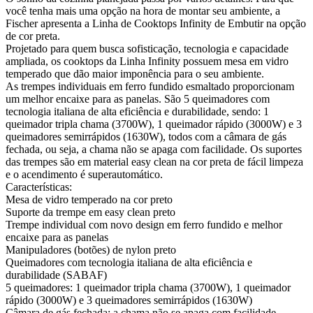
você tenha mais uma opção na hora de montar seu ambiente, a
Fischer apresenta a Linha de Cooktops Infinity de Embutir na opção
de cor preta.
Projetado para quem busca sofisticação, tecnologia e capacidade
ampliada, os cooktops da Linha Infinity possuem mesa em vidro
temperado que dão maior imponência para o seu ambiente.
As trempes individuais em ferro fundido esmaltado proporcionam
um melhor encaixe para as panelas. São 5 queimadores com
tecnologia italiana de alta eficiência e durabilidade, sendo: 1
queimador tripla chama (3700W), 1 queimador rápido (3000W) e 3
queimadores semirrápidos (1630W), todos com a câmara de gás
fechada, ou seja, a chama não se apaga com facilidade. Os suportes
das trempes são em material easy clean na cor preta de fácil limpeza
e o acendimento é superautomático.
Características:
Mesa de vidro temperado na cor preto
Suporte da trempe em easy clean preto
Trempe individual com novo design em ferro fundido e melhor
encaixe para as panelas
Manipuladores (botões) de nylon preto
Queimadores com tecnologia italiana de alta eficiência e
durabilidade (SABAF)
5 queimadores: 1 queimador tripla chama (3700W), 1 queimador
rápido (3000W) e 3 queimadores semirrápidos (1630W)
Câmara de gás fechada: a chama não se apaga com facilidade