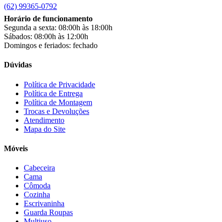
clock
(1)
(62) 99365-0792
Colibri
(11)
Horário de funcionamento
Colli
(53)
Segunda a sexta: 08:00h às 18:00h
Colormaq
(43)
Sábados: 08:00h às 12:00h
Companhia do Estofado
(3)
Domingos e feriados: fechado
Completa
(2)
Consul
(43)
Dúvidas
Continental
(2)
Cotherm
(2)
Política de Privacidade
Política de Entrega
D' Doro Móveis
(9)
Política de Montagem
Dako
(23)
Trocas e Devoluções
Demóbile
(13)
Atendimento
Dômina
(2)
Mapa do Site
Doripel
(14)
Duo Plast
(4)
Móveis
Electrolux
(21)
Elgin
(10)
Cabeceira
Esmaltec
(4)
Cama
Estilofer
(2)
Cômoda
Estofados Leppos
(1)
Cozinha
Estofados solar
(9)
Escrivaninha
Fischer
(13)
Guarda Roupas
Multiuso