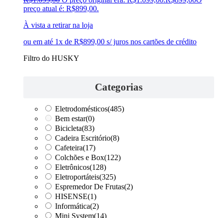
preço atual é: R$899,00.
À vista a retirar na loja
ou em até 1x de R$899,00 s/ juros nos cartões de crédito
Filtro do HUSKY
Categorias
Eletrodomésticos
(485)
Bem estar
(0)
Bicicleta
(83)
Cadeira Escritório
(8)
Cafeteira
(17)
Colchões e Box
(122)
Eletrônicos
(128)
Eletroportáteis
(325)
Espremedor De Frutas
(2)
HISENSE
(1)
Informática
(2)
Mini System
(14)