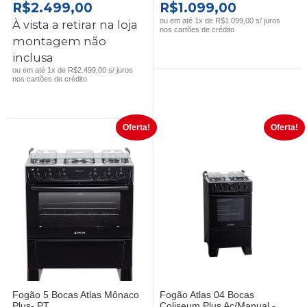
O
O
O
O
R$
2.499,00
R$
1.099,00
PREÇO
PREÇO
PREÇO
PREÇO
ou em até 1x de R$1.099,00 s/ juros
À vista a retirar na loja
nos cartões de crédito
ORIGINAL
ATUAL
ORIGINAL
ATUAL
montagem não
ERA:
É:
ERA:
É:
inclusa
R$2.899,00.
R$2.499,00.
R$1.499,00.
R$1.099,0
ou em até 1x de R$2.499,00 s/ juros
nos cartões de crédito
Oferta!
Oferta!
Fogão 5 Bocas Atlas Mônaco
Fogão Atlas 04 Bocas
Plus- PT
Coliseum Plus Ac/Manual -