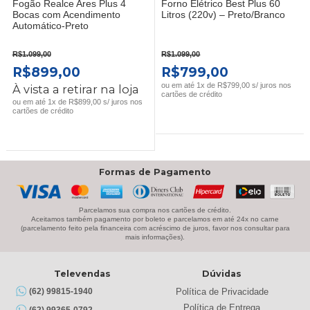
Fogão Realce Ares Plus 4
Forno Elétrico Best Plus 60
Bocas com Acendimento
Litros (220v) – Preto/Branco
Automático-Preto
R$
1.099,00
R$
1.099,00
O
O
O
O
R$
899,00
R$
799,00
PREÇO
PREÇO
PREÇO
PREÇO
ou em até 1x de R$799,00 s/ juros nos
À vista a retirar na loja
cartões de crédito
ORIGINAL
ATUAL
ORIGINAL
ATUAL
ou em até 1x de R$899,00 s/ juros nos
cartões de crédito
ERA:
É:
ERA:
É:
R$1.099,00.
R$899,00.
R$1.099,00.
R$799,00.
Formas de Pagamento
Parcelamos sua compra nos cartões de crédito.
Aceitamos também pagamento por boleto e parcelamos em até 24x no carne
(parcelamento feito pela financeira com acréscimo de juros, favor nos consultar para
mais informações).
Televendas
Dúvidas
Política de Privacidade
(62) 99815-1940
Política de Entrega
(62) 99365-0792