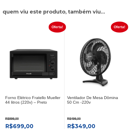
quem viu este produto, também viu...
Oferta!
Oferta!
Forno Elétrico Fratello Mueller
Ventilador De Mesa Dômina
44 litros (220v) – Preto
50 Cm -220v
R$
899,00
R$
499,00
O
O
O
O
R$
699,00
R$
349,00