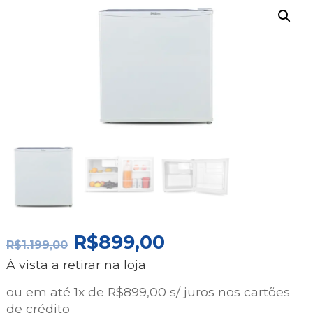
O
O
R$
899,00
R$
1.199,00
PREÇO
PREÇO
À vista a retirar na loja
ORIGINAL
ATUAL
ERA:
É:
ou em até 1x de R$899,00 s/ juros nos cartões
R$1.199,00.
R$899,00.
de crédito