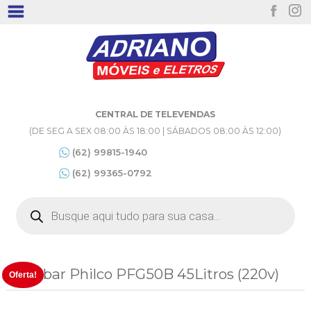
CENTRAL DE TELEVENDAS
(DE SEG A SEX 08:00 ÀS 18:00 | SÁBADOS 08:00 ÀS 12:00)
(62) 99815-1940
(62) 99365-0792
Pesquisar
produtos
Frigobar Philco PFG50B 45Litros (220v)
Oferta!