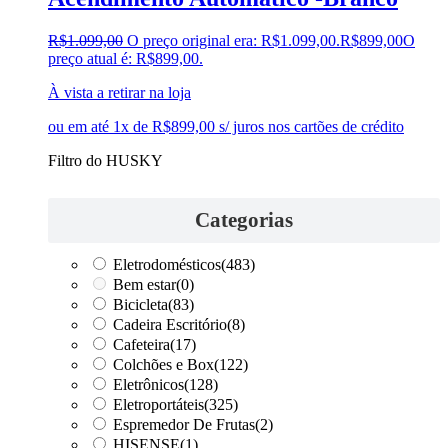
R$
1.099,00
O preço original era: R$1.099,00.
R$
899,00
O
preço atual é: R$899,00.
À vista a retirar na loja
ou em até 1x de R$899,00 s/ juros nos cartões de crédito
Filtro do HUSKY
Categorias
Eletrodomésticos
(483)
Bem estar
(0)
Bicicleta
(83)
Cadeira Escritório
(8)
Cafeteira
(17)
Colchões e Box
(122)
Eletrônicos
(128)
Eletroportáteis
(325)
Espremedor De Frutas
(2)
HISENSE
(1)