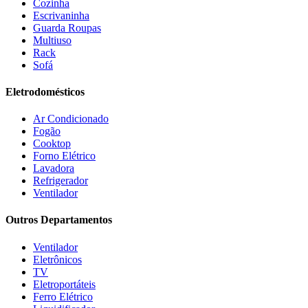
Cozinha
Estofados solar
(9)
Escrivaninha
Fischer
(13)
Guarda Roupas
Multiuso
Fogatti
(9)
Rack
Gama
(26)
Sofá
Gazin
(2)
Gelius
(5)
Eletrodomésticos
Giga
(3)
GMT
(5)
Ar Condicionado
Gree
(3)
Fogão
HB Móveis
(2)
Cooktop
Henn
(2)
Forno Elétrico
Hisense
(2)
Lavadora
Hot Sat
(6)
Refrigerador
HP
(1)
Ventilador
Itatiaia
(2)
Outros Departamentos
JB BECHARA
(2)
JBL
(5)
Ventilador
Kaiki Móveis
(2)
Eletrônicos
KAMABEL
(6)
TV
Kaslianc
(3)
Eletroportáteis
kasper
(2)
Ferro Elétrico
Kaza
(1)