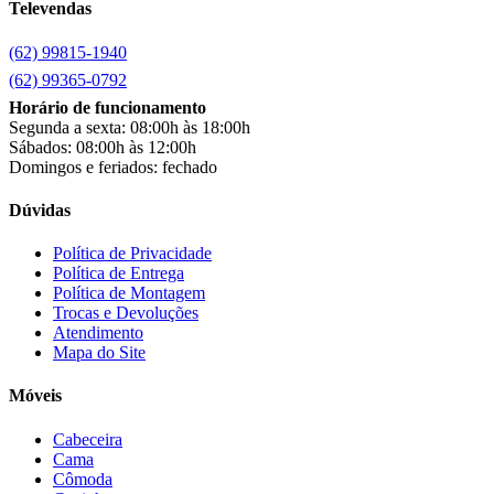
Televendas
Chamalar
(6)
Chamalux
(3)
(62) 99815-1940
Clarice
(13)
clock
(1)
(62) 99365-0792
Colibri
(11)
Horário de funcionamento
Colli
(53)
Segunda a sexta: 08:00h às 18:00h
Colormaq
(43)
Sábados: 08:00h às 12:00h
Companhia do Estofado
(3)
Domingos e feriados: fechado
Completa
(2)
Consul
(43)
Dúvidas
Continental
(2)
Cotherm
(2)
Política de Privacidade
Política de Entrega
D' Doro Móveis
(9)
Política de Montagem
Dako
(23)
Trocas e Devoluções
Demóbile
(13)
Atendimento
Dômina
(2)
Mapa do Site
Doripel
(14)
Duo Plast
(4)
Móveis
Electrolux
(21)
Elgin
(10)
Cabeceira
Esmaltec
(4)
Cama
Estilofer
(2)
Cômoda
Estofados Leppos
(1)