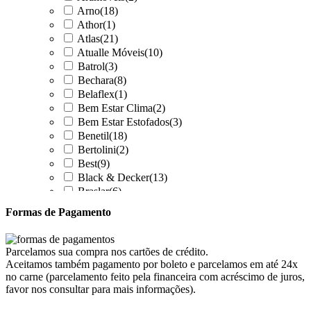
Arno
(18)
Athor
(1)
Atlas
(21)
Atualle Móveis
(10)
Batrol
(3)
Bechara
(8)
Belaflex
(1)
Bem Estar Clima
(2)
Bem Estar Estofados
(3)
Benetil
(18)
Bertolini
(2)
Best
(9)
Black & Decker
(13)
Braslar
(6)
Brastemp
(20)
Formas de Pagamento
Britânia
(52)
cadence
(41)
Cairu
(7)
Parcelamos sua compra nos cartões de crédito.
Canaã Moveis
(0)
Aceitamos também pagamento por boleto e parcelamos em até 24x
Canaã Móveis
(2)
no carne (parcelamento feito pela financeira com acréscimo de juros,
Carioca Móveis
(8)
favor nos consultar para mais informações).
Cemaf
(1)