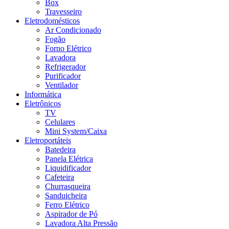
Box
Travesseiro
Eletrodomésticos
Ar Condicionado
Fogão
Forno Elétrico
Lavadora
Refrigerador
Purificador
Ventilador
Informática
Eletrônicos
TV
Celulares
Mini System/Caixa
Eletroportáteis
Batedeira
Panela Elétrica
Liquidificador
Cafeteira
Churrasqueira
Sanduicheira
Ferro Elétrico
Aspirador de Pó
Lavadora Alta Pressão