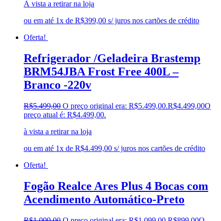
À vista a retirar na loja
ou em até 1x de R$399,00 s/ juros nos cartões de crédito
Oferta!
Refrigerador /Geladeira Brastemp
BRM54JBA Frost Free 400L –
Branco -220v
R$
5.499,00
O preço original era: R$5.499,00.
R$
4.499,00
O
preço atual é: R$4.499,00.
à vista a retirar na loja
ou em até 1x de R$4.499,00 s/ juros nos cartões de crédito
Oferta!
Fogão Realce Ares Plus 4 Bocas com
Acendimento Automático-Preto
R$
1.099,00
O preço original era: R$1.099,00.
R$
899,00
O