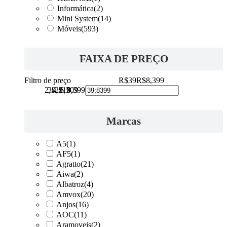
Informática
(2)
Mini System
(14)
Móveis
(593)
FAIXA DE PREÇO
Filtro de preço
R$39
R$8,399
2,129
39
4,219
6,309
8,399
Marcas
A5
(1)
AF5
(1)
Agratto
(21)
Aiwa
(2)
Albatroz
(4)
Amvox
(20)
Anjos
(16)
AOC
(11)
Aramoveis
(2)