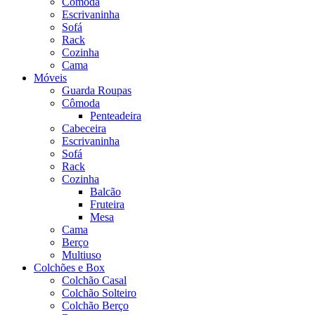
Cômoda
Escrivaninha
Sofá
Rack
Cozinha
Cama
Móveis
Guarda Roupas
Cômoda
Penteadeira
Cabeceira
Escrivaninha
Sofá
Rack
Cozinha
Balcão
Fruteira
Mesa
Cama
Berço
Multiuso
Colchões e Box
Colchão Casal
Colchão Solteiro
Colchão Berço