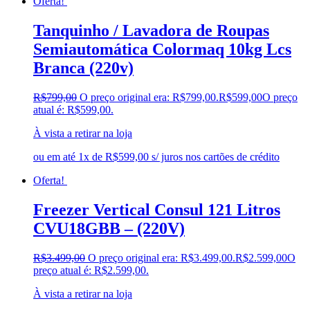
Oferta!
Tanquinho / Lavadora de Roupas
Semiautomática Colormaq 10kg Lcs
Branca (220v)
R$
799,00
O preço original era: R$799,00.
R$
599,00
O preço
atual é: R$599,00.
À vista a retirar na loja
ou em até 1x de R$599,00 s/ juros nos cartões de crédito
Oferta!
Freezer Vertical Consul 121 Litros
CVU18GBB – (220V)
R$
3.499,00
O preço original era: R$3.499,00.
R$
2.599,00
O
preço atual é: R$2.599,00.
À vista a retirar na loja