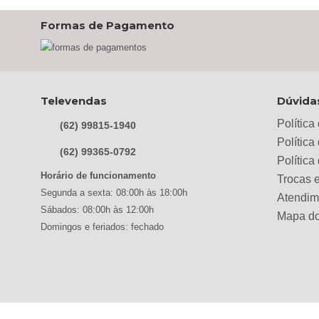
Belaflex
(0)
Formas de Pagamento
Bem Estar Clima
(0)
Bem Estar Estofados
(0)
Benetil
(0)
Bertolini
(0)
Televendas
Dúvida
Best
(0)
Política
(62) 99815-1940
Black & Decker
(0)
Política
(62) 99365-0792
Braslar
(0)
Polític
Horário de funcionamento
Trocas 
Brastemp
(0)
Segunda a sexta: 08:00h às 18:00h
Atendim
Britânia
(0)
Sábados: 08:00h às 12:00h
Mapa do
cadence
(0)
Domingos e feriados: fechado
Cairu
(0)
Canaã Moveis
(0)
Canaã Móveis
(0)
Carioca Móveis
(0)