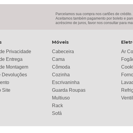
Parcelamos sua compra nos cartões de crédito.
Aceitamos também pagamento por boleto e parce
acréscimo de juros, favor nos consultar para ma
s
Móveis
Elet
 de Privacidade
Cabeceira
Ar C
 de Entrega
Cama
Fogã
a de Montagem
Cômoda
Cook
e Devoluções
Cozinha
Forno
ento
Escrivaninha
Lava
 Site
Guarda Roupas
Refri
Multiuso
Venti
Rack
Sofá