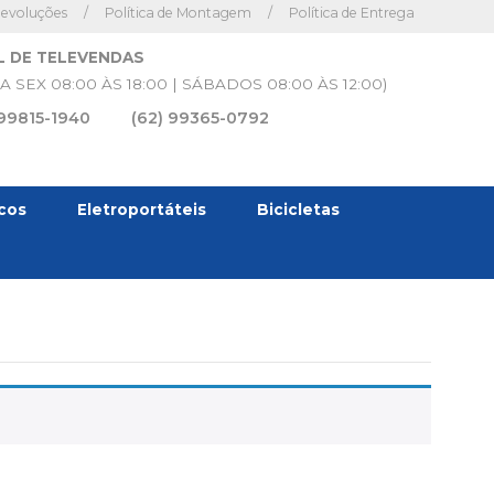
Devoluções
/
Política de Montagem
/
Política de Entrega
L DE TELEVENDAS
A SEX 08:00 ÀS 18:00 | SÁBADOS 08:00 ÀS 12:00)
 99815-1940
(62) 99365-0792
icos
Eletroportáteis
Bicicletas