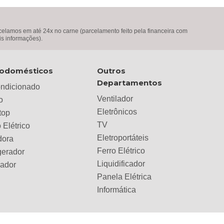
lamos em até 24x no carne (parcelamento feito pela financeira com
is informações).
rodomésticos
Outros
Departamentos
ondicionado
Ventilador
o
Eletrônicos
top
TV
 Elétrico
Eletroportáteis
dora
Ferro Elétrico
gerador
Liquidificador
lador
Panela Elétrica
Informática