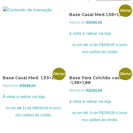
Oferta!
Base Casal Med.1,58×1,98
O
O
R$
699,00
R$
499,00
preço
preço
à vista a retirar na loja
original
atual
era:
é:
ou em até 1x de R$499,00 s/ juros
R$699,00.
R$499,00.
nos cartões de crédito
Oferta!
Oferta!
Base Casal Med. 1,93×2,03
Base Para Colchão casal
-1,38×1,88
O
O
R$
899,00
R$
699,00
O
O
R$
399,00
R$
299,00
preço
preço
À vista a retirar na loja
preço
preço
original
atual
à vista a retirar na loja
original
atual
era:
é:
ou em até 1x de R$699,00 s/ juros
era:
é:
ou em até 1x de R$299,00 s/ juros
R$899,00.
R$699,00.
nos cartões de crédito
R$399,00.
R$299,00.
nos cartões de crédito