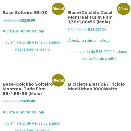
Oferta!
Oferta!
Base Solteiro 88×30
Base+Colchão Casal
Montreal Turim Firm
O
O
R$
349,00
R$
249,00
1,38×1,88×56 (Mola)
preço
preço
O
O
R$
1.399,00
R$
1.099,00
À vista a retirar na loja
original
atual
preço
preço
À vista a retirar na loja
era:
é:
ou em até 1x de R$249,00 s/ juros
original
atual
R$349,00.
R$249,00.
nos cartões de crédito
era:
é:
ou em até 1x de R$1.099,00 s/ juros
R$1.399,00.
R$1.099,00.
nos cartões de crédito
Oferta!
Base+Colchão Solteiro
Bicicleta Eletrica /Triciclo
Montreal Turin Firm
Mod.Urban 1000Watts
88×1,88×56 (Mola)
O
O
R$
899,00
R$
699,00
preço
preço
À vista a retirar na loja
original
atual
era:
é:
ou em até 1x de R$699,00 s/ juros
R$899,00.
R$699,00.
nos cartões de crédito