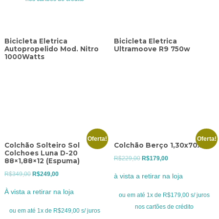
Bicicleta Eletrica
Bicicleta Eletrica
Autopropelido Mod. Nitro
Ultramoove R9 750w
1000Watts
Oferta!
Oferta!
Colchão Solteiro Sol
Colchão Berço 1,30x70x10
Colchoes Luna D-20
O
O
R$
229,00
R$
179,00
88×1,88×12 (Espuma)
preço
preço
O
O
R$
349,00
R$
249,00
à vista a retirar na loja
original
atual
preço
preço
À vista a retirar na loja
era:
é:
ou em até 1x de R$179,00 s/ juros
original
atual
R$229,00.
R$179,00.
nos cartões de crédito
era:
é:
ou em até 1x de R$249,00 s/ juros