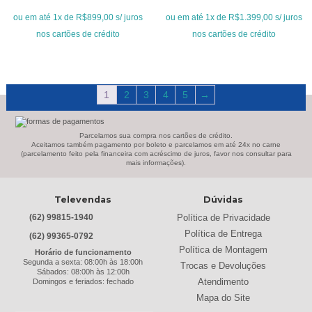
era:
é:
era:
é:
ou em até 1x de R$899,00 s/ juros
ou em até 1x de R$1.399,00 s/ juros
R$1.199,00.
R$899,00.
R$1.899,00.
R$1.399,00.
nos cartões de crédito
nos cartões de crédito
1
2
3
4
5
→
Formas de Pagamento
Parcelamos sua compra nos cartões de crédito.
Aceitamos também pagamento por boleto e parcelamos em até 24x no carne
(parcelamento feito pela financeira com acréscimo de juros, favor nos consultar para
mais informações).
Televendas
Dúvidas
Política de Privacidade
(62) 99815-1940
Política de Entrega
(62) 99365-0792
Política de Montagem
Horário de funcionamento
Segunda a sexta: 08:00h às 18:00h
Trocas e Devoluções
Sábados: 08:00h às 12:00h
Atendimento
Domingos e feriados: fechado
Mapa do Site