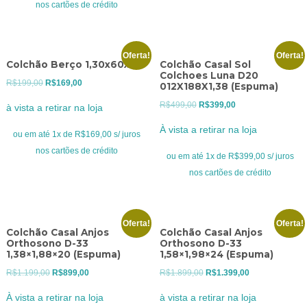
R$349,00.
R$249,00.
nos cartões de crédito
Oferta!
Oferta!
Colchão Berço 1,30x60x10
Colchão Casal Sol
Colchoes Luna D20
O
O
R$
199,00
R$
169,00
012X188X1,38 (Espuma)
preço
preço
O
O
R$
499,00
R$
399,00
à vista a retirar na loja
original
atual
preço
preço
À vista a retirar na loja
era:
é:
ou em até 1x de R$169,00 s/ juros
original
atual
R$199,00.
R$169,00.
nos cartões de crédito
era:
é:
ou em até 1x de R$399,00 s/ juros
R$499,00.
R$399,00.
nos cartões de crédito
Oferta!
Oferta!
Colchão Casal Anjos
Colchão Casal Anjos
Orthosono D-33
Orthosono D-33
1,38×1,88×20 (Espuma)
1,58×1,98×24 (Espuma)
O
O
O
O
R$
1.199,00
R$
899,00
R$
1.899,00
R$
1.399,00
preço
preço
preço
preço
À vista a retirar na loja
à vista a retirar na loja
original
atual
original
atual