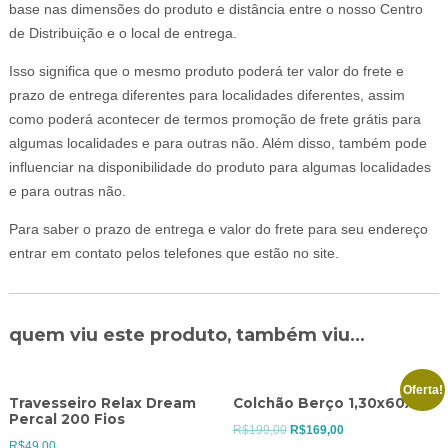
base nas dimensões do produto e distância entre o nosso Centro
de Distribuição e o local de entrega.
Isso significa que o mesmo produto poderá ter valor do frete e
prazo de entrega diferentes para localidades diferentes, assim
como poderá acontecer de termos promoção de frete grátis para
algumas localidades e para outras não. Além disso, também pode
influenciar na disponibilidade do produto para algumas localidades
e para outras não.
Para saber o prazo de entrega e valor do frete para seu endereço
entrar em contato pelos telefones que estão no site.
quem viu este produto, também viu...
Oferta!
Travesseiro Relax Dream
Colchão Berço 1,30x60x10
Percal 200 Fios
O
O
R$
199,00
R$
169,00
R$
49,00