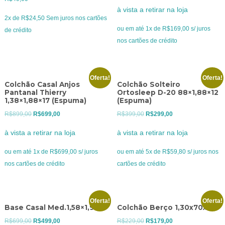
preço
preço
à vista a retirar na loja
original
atual
2x de
R$
24,50
Sem juros nos cartões
era:
é:
ou em até 1x de R$169,00 s/ juros
de crédito
R$199,00.
R$169,00.
nos cartões de crédito
Oferta!
Oferta!
Colchão Casal Anjos
Colchão Solteiro
Pantanal Thierry
Ortosleep D-20 88×1,88×12
1,38×1,88×17 (Espuma)
(Espuma)
O
O
O
O
R$
899,00
R$
699,00
R$
399,00
R$
299,00
preço
preço
preço
preço
à vista a retirar na loja
à vista a retirar na loja
original
atual
original
atual
era:
é:
era:
é:
ou em até 1x de R$699,00 s/ juros
ou em até 5x de R$59,80 s/ juros nos
R$899,00.
R$699,00.
R$399,00.
R$299,00.
nos cartões de crédito
cartões de crédito
Oferta!
Oferta!
Base Casal Med.1,58×1,98
Colchão Berço 1,30x70x10
O
O
O
O
R$
699,00
R$
499,00
R$
229,00
R$
179,00