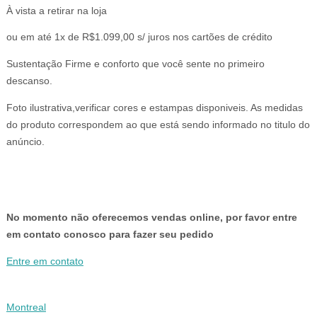
preço
preço
À vista a retirar na loja
original
atual
era:
é:
ou em até 1x de R$1.099,00 s/ juros nos cartões de crédito
R$1.399,00.
R$1.099,00.
Sustentação Firme e conforto que você sente no primeiro
descanso.
Foto ilustrativa,verificar cores e estampas disponiveis. As medidas
do produto correspondem ao que está sendo informado no titulo do
anúncio.
No momento não oferecemos vendas online, por favor entre
em contato conosco para fazer seu pedido
Entre em contato
Montreal