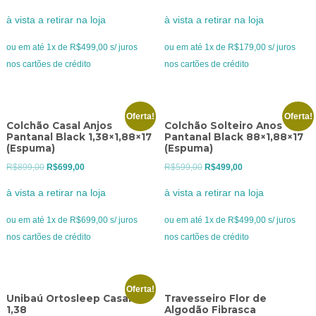
preço
preço
preço
preço
à vista a retirar na loja
à vista a retirar na loja
original
atual
original
atual
era:
é:
era:
é:
ou em até 1x de R$499,00 s/ juros
ou em até 1x de R$179,00 s/ juros
R$699,00.
R$499,00.
R$229,00.
R$179,00.
nos cartões de crédito
nos cartões de crédito
Oferta!
Oferta!
Colchão Casal Anjos
Colchão Solteiro Anos
Pantanal Black 1,38×1,88×17
Pantanal Black 88×1,88×17
(Espuma)
(Espuma)
O
O
O
O
R$
899,00
R$
699,00
R$
599,00
R$
499,00
preço
preço
preço
preço
à vista a retirar na loja
à vista a retirar na loja
original
atual
original
atual
era:
é:
era:
é:
ou em até 1x de R$699,00 s/ juros
ou em até 1x de R$499,00 s/ juros
R$899,00.
R$699,00.
R$599,00.
R$499,00.
nos cartões de crédito
nos cartões de crédito
Oferta!
Unibaú Ortosleep Casal
Travesseiro Flor de
1,38
Algodão Fibrasca