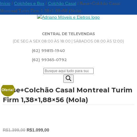
Início
/
Colchões e Box
/
Colchão Casal
/ Base+Colchão Casal
Montreal Turim Firm 1,38×1,88×56 (Mola)
CENTRAL DE TELEVENDAS
(DE SEG A SEX 08:00 ÀS 18:00 | SÁBADOS 08:00 ÀS 12:00)
(62) 99815-1940
(62) 99365-0792
Pesquisar
produtos
Base+Colchão Casal Montreal Turim
Oferta!
Firm 1,38×1,88×56 (Mola)
O
O
R$
1.399,00
R$
1.099,00