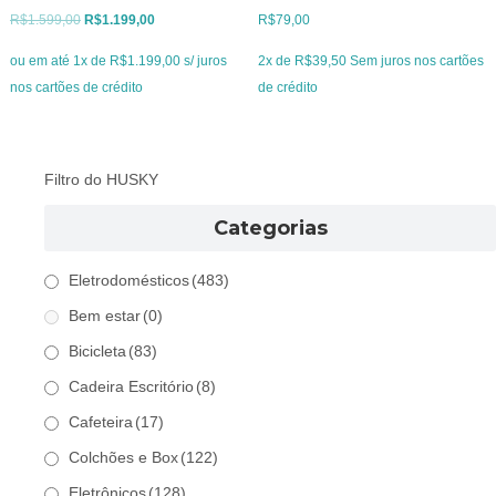
O
O
R$
1.599,00
R$
1.199,00
R$
79,00
preço
preço
ou em até 1x de R$1.199,00 s/ juros
2x de
R$
39,50
Sem juros nos cartões
original
atual
nos cartões de crédito
de crédito
era:
é:
R$1.599,00.
R$1.199,00.
Filtro do HUSKY
Categorias
Eletrodomésticos
(483)
Bem estar
(0)
Bicicleta
(83)
Cadeira Escritório
(8)
Cafeteira
(17)
Colchões e Box
(122)
Eletrônicos
(128)