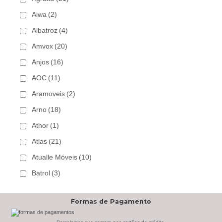
Aiwa
(2)
Albatroz
(4)
Amvox
(20)
Anjos
(16)
AOC
(11)
Aramoveis
(2)
Arno
(18)
Athor
(1)
Atlas
(21)
Atualle Móveis
(10)
Batrol
(3)
Bechara
(8)
Formas de Pagamento
Belaflex
(1)
Bem Estar Clima
(2)