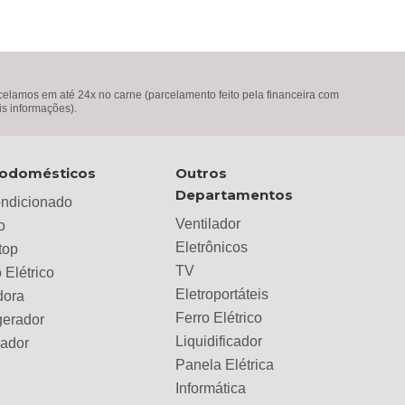
lamos em até 24x no carne (parcelamento feito pela financeira com
is informações).
rodomésticos
Outros
Departamentos
ondicionado
Ventilador
o
Eletrônicos
top
TV
 Elétrico
Eletroportáteis
dora
Ferro Elétrico
gerador
Liquidificador
lador
Panela Elétrica
Informática