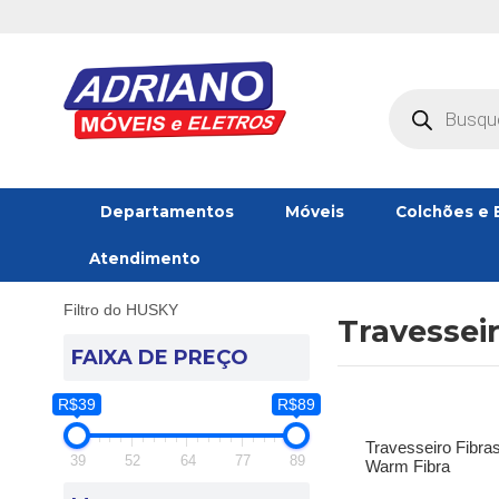
Pesquisar
produtos
Departamentos
Móveis
Colchões e 
Atendimento
Filtro do HUSKY
Travessei
FAIXA DE PREÇO
R$39
R$89
Travesseiro Fibra
39
52
64
77
89
Warm Fibra