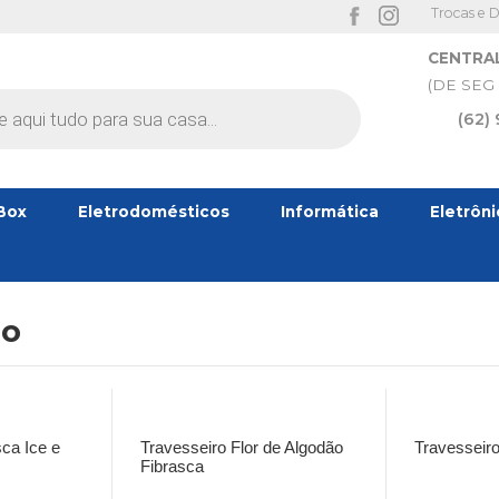
Trocas e 
CENTRA
(DE SEG 
(62)
Box
Eletrodomésticos
Informática
Eletrôn
ro
sca Ice e
Travesseiro Flor de Algodão
Travesseir
Fibrasca