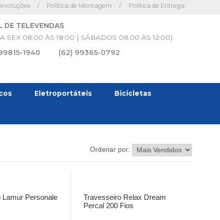
Devoluções
/
Política de Montagem
/
Política de Entrega
L DE TELEVENDAS
A SEX 08:00 ÀS 18:00 | SÁBADOS 08:00 ÀS 12:00)
 99815-1940
(62) 99365-0792
icos
Eletroportáteis
Bicicletas
Ordenar por:
o Lamur Personale
Travesseiro Relax Dream
Percal 200 Fios