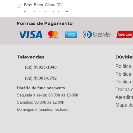
Bem Estar Clima
(0)
Bem Estar Estofados
(0)
Benetil
(0)
Formas de Pagamento
Bertolini
(0)
Best
(0)
Black & Decker
(0)
Braslar
(0)
Televendas
Dúvida
Brastemp
(0)
Política
Britânia
(0)
(62) 99815-1940
Política
cadence
(0)
(62) 99365-0792
Polític
Cairu
(0)
Horário de funcionamento
Trocas 
Canaã Moveis
(0)
Segunda a sexta: 08:00h às 18:00h
Atendim
Canaã Móveis
(0)
Sábados: 08:00h às 12:00h
Mapa do
Carioca Móveis
(0)
Domingos e feriados: fechado
Cemaf
(0)
Chamalar
(0)
Chamalux
(0)