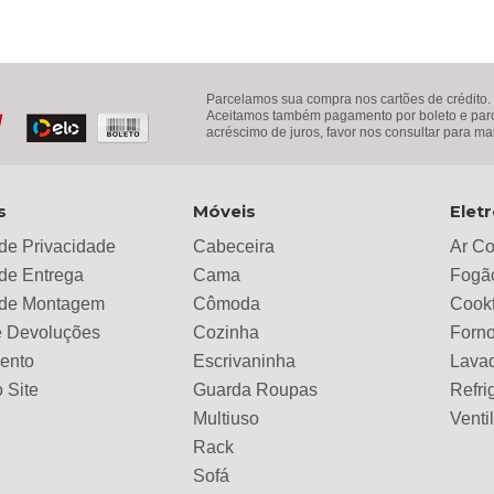
Parcelamos sua compra nos cartões de crédito.
Aceitamos também pagamento por boleto e parce
acréscimo de juros, favor nos consultar para ma
s
Móveis
Elet
 de Privacidade
Cabeceira
Ar C
 de Entrega
Cama
Fogã
a de Montagem
Cômoda
Cook
e Devoluções
Cozinha
Forno
ento
Escrivaninha
Lava
 Site
Guarda Roupas
Refri
Multiuso
Venti
Rack
Sofá