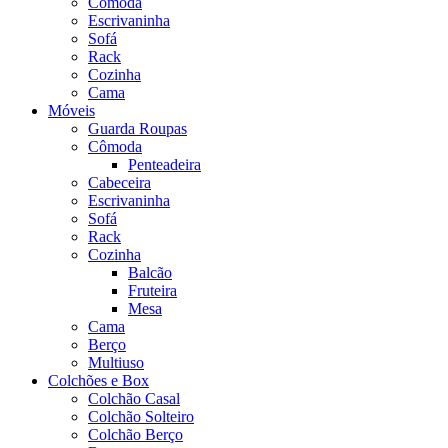
Cômoda
Escrivaninha
Sofá
Rack
Cozinha
Cama
Móveis
Guarda Roupas
Cômoda
Penteadeira
Cabeceira
Escrivaninha
Sofá
Rack
Cozinha
Balcão
Fruteira
Mesa
Cama
Berço
Multiuso
Colchões e Box
Colchão Casal
Colchão Solteiro
Colchão Berço