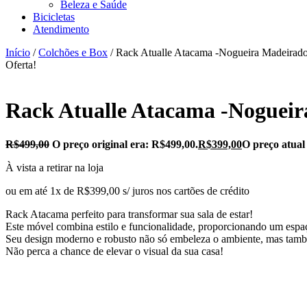
Beleza e Saúde
Bicicletas
Atendimento
Início
/
Colchões e Box
/ Rack Atualle Atacama -Nogueira Madeirado
Oferta!
Rack Atualle Atacama -Nogueir
R$
499,00
O preço original era: R$499,00.
R$
399,00
O preço atual
À vista a retirar na loja
ou em até 1x de R$399,00 s/ juros nos cartões de crédito
Rack Atacama perfeito para transformar sua sala de estar!
Este móvel combina estilo e funcionalidade, proporcionando um espaço
Seu design moderno e robusto não só embeleza o ambiente, mas também
Não perca a chance de elevar o visual da sua casa!