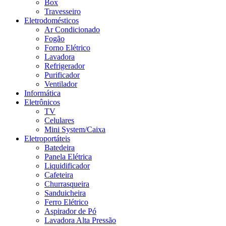
Box
Travesseiro
Eletrodomésticos
Ar Condicionado
Fogão
Forno Elétrico
Lavadora
Refrigerador
Purificador
Ventilador
Informática
Eletrônicos
TV
Celulares
Mini System/Caixa
Eletroportáteis
Batedeira
Panela Elétrica
Liquidificador
Cafeteira
Churrasqueira
Sanduicheira
Ferro Elétrico
Aspirador de Pó
Lavadora Alta Pressão