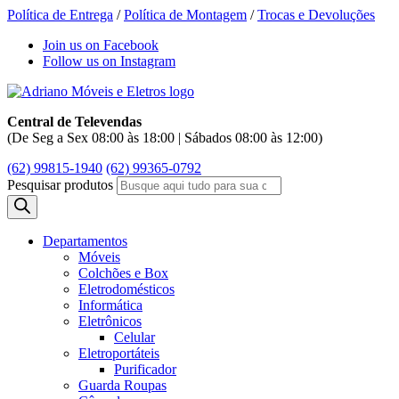
Política de Entrega
/
Política de Montagem
/
Trocas e Devoluções
Join us on Facebook
Follow us on Instagram
Central de Televendas
(De Seg a Sex 08:00 às 18:00 | Sábados 08:00 às 12:00)
(62) 99815-1940
(62) 99365-0792
Pesquisar produtos
Departamentos
Móveis
Colchões e Box
Eletrodomésticos
Informática
Eletrônicos
Celular
Eletroportáteis
Purificador
Guarda Roupas