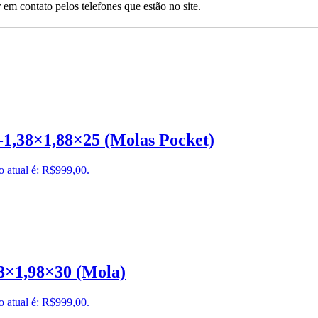
 em contato pelos telefones que estão no site.
-1,38×1,88×25 (Molas Pocket)
o atual é: R$999,00.
8×1,98×30 (Mola)
o atual é: R$999,00.