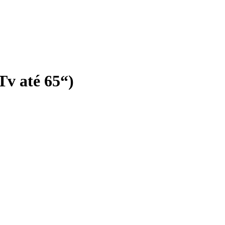
v até 65“)