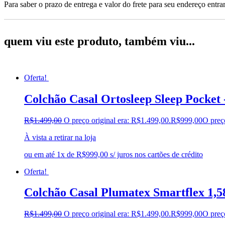
Para saber o prazo de entrega e valor do frete para seu endereço entrar
quem viu este produto, também viu...
Oferta!
Colchão Casal Ortosleep Sleep Pocket 
R$
1.499,00
O preço original era: R$1.499,00.
R$
999,00
O preç
À vista a retirar na loja
ou em até 1x de R$999,00 s/ juros nos cartões de crédito
Oferta!
Colchão Casal Plumatex Smartflex 1,5
R$
1.499,00
O preço original era: R$1.499,00.
R$
999,00
O preç