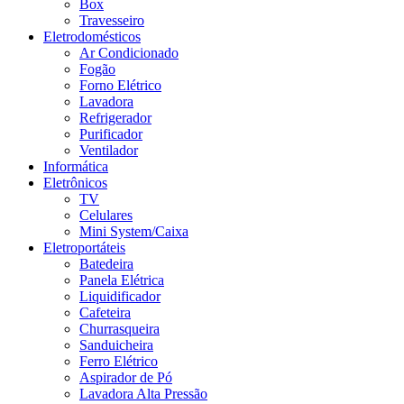
Box
Travesseiro
Eletrodomésticos
Ar Condicionado
Fogão
Forno Elétrico
Lavadora
Refrigerador
Purificador
Ventilador
Informática
Eletrônicos
TV
Celulares
Mini System/Caixa
Eletroportáteis
Batedeira
Panela Elétrica
Liquidificador
Cafeteira
Churrasqueira
Sanduicheira
Ferro Elétrico
Aspirador de Pó
Lavadora Alta Pressão