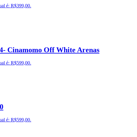
ual é: R$399,00.
34- Cinamomo Off White Arenas
ual é: R$599,00.
70
ual é: R$599,00.