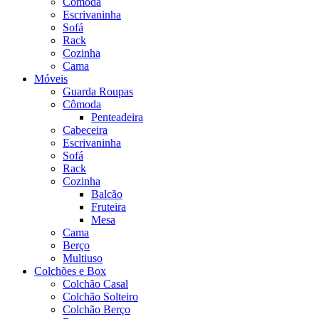
Cômoda
Escrivaninha
Sofá
Rack
Cozinha
Cama
Móveis
Guarda Roupas
Cômoda
Penteadeira
Cabeceira
Escrivaninha
Sofá
Rack
Cozinha
Balcão
Fruteira
Mesa
Cama
Berço
Multiuso
Colchões e Box
Colchão Casal
Colchão Solteiro
Colchão Berço