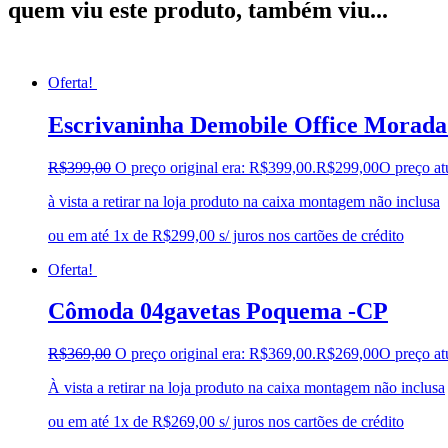
quem viu este produto, também viu...
Oferta!
Escrivaninha Demobile Office Morad
R$
399,00
O preço original era: R$399,00.
R$
299,00
O preço at
à vista a retirar na loja produto na caixa montagem não inclusa
ou em até 1x de R$299,00 s/ juros nos cartões de crédito
Oferta!
Cômoda 04gavetas Poquema -CP
R$
369,00
O preço original era: R$369,00.
R$
269,00
O preço at
À vista a retirar na loja produto na caixa montagem não inclusa
ou em até 1x de R$269,00 s/ juros nos cartões de crédito