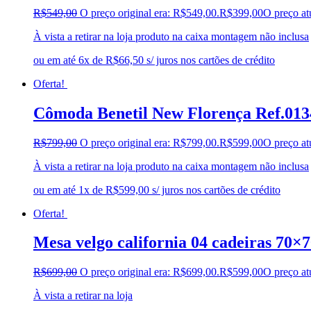
R$
549,00
O preço original era: R$549,00.
R$
399,00
O preço at
À vista a retirar na loja produto na caixa montagem não inclusa
ou em até 6x de R$66,50 s/ juros nos cartões de crédito
Oferta!
Cômoda Benetil New Florença Ref.01
R$
799,00
O preço original era: R$799,00.
R$
599,00
O preço at
À vista a retirar na loja produto na caixa montagem não inclusa
ou em até 1x de R$599,00 s/ juros nos cartões de crédito
Oferta!
Mesa velgo california 04 cadeiras 70×
R$
699,00
O preço original era: R$699,00.
R$
599,00
O preço at
À vista a retirar na loja