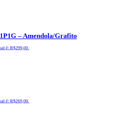
a1P1G – Amendola/Grafito
ual é: R$299,00.
ual é: R$269,00.