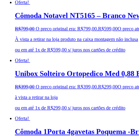
Oferta!
Cômoda Notavel NT5165 – Branco Ne
R$
799,00
O preço original era: R$799,00.
R$
599,00
O preço at
À vista a retirar na loja produto na caixa montagem não inclusa
ou em até 1x de R$599,00 s/ juros nos cartões de crédito
Oferta!
Unibox Solteiro Ortopedico Med 0,88
R$
399,00
O preço original era: R$399,00.
R$
299,00
O preço at
à vista a retirar na loja
ou em até 1x de R$299,00 s/ juros nos cartões de crédito
Oferta!
Cômoda 1Porta 4gavetas Poquema -Br