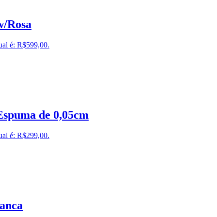
w/Rosa
ual é: R$599,00.
 Espuma de 0,05cm
ual é: R$299,00.
anca