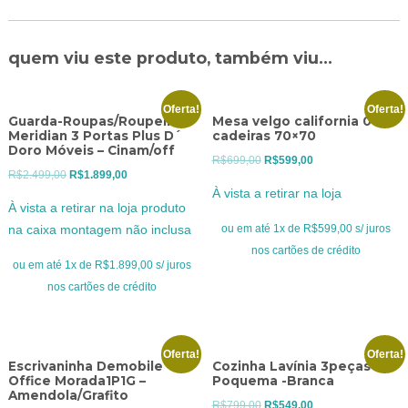
quem viu este produto, também viu...
Oferta!
Oferta!
Guarda-Roupas/Roupeiro
Mesa velgo california 04
Meridian 3 Portas Plus D´
cadeiras 70×70
Doro Móveis – Cinam/off
O
O
R$
699,00
R$
599,00
O
O
R$
2.499,00
R$
1.899,00
preço
preço
À vista a retirar na loja
preço
preço
original
atual
À vista a retirar na loja produto
original
atual
era:
é:
ou em até 1x de R$599,00 s/ juros
na caixa montagem não inclusa
era:
é:
R$699,00.
R$599,00.
nos cartões de crédito
R$2.499,00.
R$1.899,00.
ou em até 1x de R$1.899,00 s/ juros
nos cartões de crédito
Oferta!
Oferta!
Escrivaninha Demobile
Cozinha Lavínia 3peças
Office Morada1P1G –
Poquema -Branca
Amendola/Grafito
O
O
R$
799,00
R$
549,00