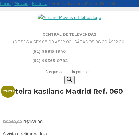
Início
/
Móveis
/
Fruteira
/ Fruteira kaslianc Madrid Ref. 060
CENTRAL DE TELEVENDAS
(DE SEG A SEX 08:00 ÀS 18:00 | SÁBADOS 08:00 ÀS 12:00)
(62) 99815-1940
(62) 99365-0792
Pesquisar
produtos
Fruteira kaslianc Madrid Ref. 060
Oferta!
O
O
R$
249,00
R$
169,00
preço
preço
À vista a retirar na loja
original
atual