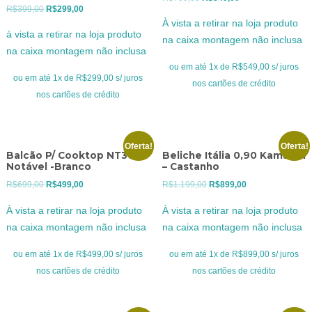
O
O
R$
399,00
R$
299,00
preço
preço
À vista a retirar na loja produto
preço
preço
original
atual
à vista a retirar na loja produto
na caixa montagem não inclusa
original
atual
era:
é:
na caixa montagem não inclusa
era:
é:
R$799,00.
R$549,00.
ou em até 1x de R$549,00 s/ juros
R$399,00.
R$299,00.
ou em até 1x de R$299,00 s/ juros
nos cartões de crédito
nos cartões de crédito
Oferta!
Oferta!
Balcão P/ Cooktop NT3050
Beliche Itália 0,90 Kamabel
Notável -Branco
– Castanho
O
O
O
O
R$
699,00
R$
499,00
R$
1.199,00
R$
899,00
preço
preço
preço
preço
À vista a retirar na loja produto
À vista a retirar na loja produto
original
atual
original
atual
na caixa montagem não inclusa
na caixa montagem não inclusa
era:
é:
era:
é:
R$699,00.
R$499,00.
R$1.199,00.
R$899,00.
ou em até 1x de R$499,00 s/ juros
ou em até 1x de R$899,00 s/ juros
nos cartões de crédito
nos cartões de crédito