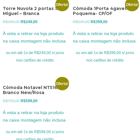
Oferta!
Oferta!
Torre Nuvola 2 portas São
Cômoda 1Porta 4gavetas
Miguel – Branca
Poquema- CP/OF
O
O
O
O
R$
349,00
R$
249,00
R$
549,00
R$
399,00
preço
preço
preço
preço
À vista a retirar na loja produto
À vista a retirar na loja produto
original
atual
original
atual
na caixa montagem não inclusa
na caixa montagem não inclusa
era:
é:
era:
é:
R$349,00.
R$249,00.
R$549,00.
R$399,00.
ou em até 1x de R$249,00 s/ juros
ou em até 1x de R$399,00 s/ juros
nos cartões de crédito
nos cartões de crédito
Oferta!
Cômoda Notavel NT5165 –
Branco New/Rosa
O
O
R$
799,00
R$
599,00
preço
preço
À vista a retirar na loja produto
original
atual
na caixa montagem não inclusa
era:
é:
R$799,00.
R$599,00.
ou em até 1x de R$599,00 s/ juros
nos cartões de crédito