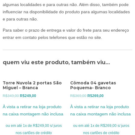
algumas localidades e para outras não. Além disso, também pode
influenciar na disponibilidade do produto para algumas localidades
e para outras não.
Para saber o prazo de entrega e valor do frete para seu endereço
entrar em contato pelos telefones que estão no site.
quem viu este produto, também viu...
Torre Nuvola 2 portas São
Cômoda 04 gavetas
Miguel – Branca
Poquema- Branco
O
O
O
O
R$
349,00
R$
249,00
R$
369,00
R$
269,00
preço
preço
preço
preço
À vista a retirar na loja produto
À vista a retirar na loja produto
original
atual
original
atual
na caixa montagem não inclusa
na caixa montagem não inclusa
era:
é:
era:
é:
R$349,00.
R$249,00.
R$369,00.
R$269,00.
ou em até 1x de R$249,00 s/ juros
ou em até 1x de R$269,00 s/ juros
nos cartões de crédito
nos cartões de crédito