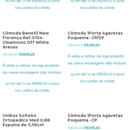
ou em até 1x de R$899,00 s/ juros
ou em até 1x de R$599,00 s/ juros
nos cartões de crédito
nos cartões de crédito
Cômoda Benetil New
Cômoda 1Porta 4gavetas
Florença Ref.0134-
Poquema- CP/OF
Cinamomo Off White
O
O
R$
549,00
R$
399,00
Arenas
preço
preço
O
O
R$
799,00
R$
599,00
À vista a retirar na loja produto
original
atual
preço
preço
na caixa montagem não inclusa
À vista a retirar na loja produto
era:
é:
original
atual
na caixa montagem não inclusa
R$549,00.
R$399,00.
ou em até 1x de R$399,00 s/ juros
era:
é:
nos cartões de crédito
R$799,00.
R$599,00.
ou em até 1x de R$599,00 s/ juros
nos cartões de crédito
Unibox Solteiro
Cômoda 1Porta 4gavetas
Ortopedico Med 0,88
Poquema -CP
Espuma de 0,05cm
O
O
R$
549,00
R$
399,00