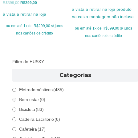
O
O
R$
399,00
R$
299,00
preço
preço
à vista a retirar na loja produto
preço
preço
original
atual
à vista a retirar na loja
na caixa montagem não inclusa
original
atual
era:
é:
era:
é:
ou em até 1x de R$299,00 s/ juros
R$549,00.
R$399,00.
ou em até 1x de R$399,00 s/ juros
R$399,00.
R$299,00.
nos cartões de crédito
nos cartões de crédito
Filtro do HUSKY
Categorias
Eletrodomésticos
(485)
Bem estar
(0)
Bicicleta
(83)
Cadeira Escritório
(8)
Cafeteira
(17)