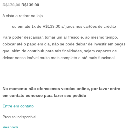
O
O
R$
179,00
R$
139,00
preço
preço
à vista a retirar na loja
original
atual
era:
é:
ou em até 1x de R$139,00 s/ juros nos cartões de crédito
R$179,00.
R$139,00.
Para poder descansar, tomar um ar fresco e, ao mesmo tempo,
colocar até o papo em dia, não se pode deixar de investir em peças
que, além de contribuir para tais finalidades, sejam capazes de
deixar nosso imóvel muito mais completo e até mais funcional.
No momento não oferecemos vendas online, por favor entre
em contato conosco para fazer seu pedido
Entre em contato
Produto indisponível
Veanholi