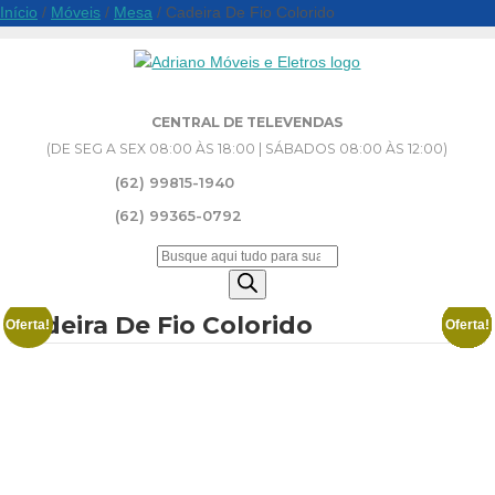
Início
/
Móveis
/
Mesa
/ Cadeira De Fio Colorido
CENTRAL DE TELEVENDAS
(DE SEG A SEX 08:00 ÀS 18:00 | SÁBADOS 08:00 ÀS 12:00)
(62) 99815-1940
(62) 99365-0792
Pesquisar
produtos
Cadeira De Fio Colorido
Oferta!
Oferta!
Oferta!
Oferta!
Oferta!
Oferta!
Oferta!
Oferta!
Oferta!
Oferta!
Oferta!