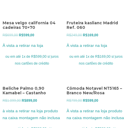
Mesa velgo california 04
Fruteira kaslianc Madrid
cadeiras 70×70
Ref. 060
O
O
O
O
R$
699,00
R$
599,00
R$
249,00
R$
169,00
preço
preço
preço
preço
À vista a retirar na loja
À vista a retirar na loja
original
atual
original
atual
era:
é:
era:
é:
ou em até 1x de R$599,00 s/ juros
ou em até 1x de R$169,00 s/ juros
R$699,00.
R$599,00.
R$249,00.
R$169,00.
nos cartões de crédito
nos cartões de crédito
Beliche Palmo 0,90
Cômoda Notavel NT5165 –
Kamabel – Castanho
Branco New/Rosa
O
O
O
O
R$
1.099,00
R$
899,00
R$
799,00
R$
599,00
preço
preço
preço
preço
à vista a retirar na loja produto
À vista a retirar na loja produto
original
atual
original
atual
na caixa montagem não inclusa
na caixa montagem não inclusa
era:
é:
era:
é:
R$1.099,00.
R$899,00.
R$799,00.
R$599,00.