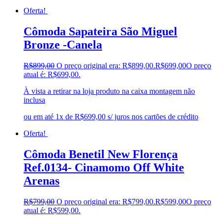
Oferta!
Cômoda Sapateira São Miguel
Bronze -Canela
R$
899,00
O preço original era: R$899,00.
R$
699,00
O preço
atual é: R$699,00.
À vista a retirar na loja produto na caixa montagem não
inclusa
ou em até 1x de R$699,00 s/ juros nos cartões de crédito
Oferta!
Cômoda Benetil New Florença
Ref.0134- Cinamomo Off White
Arenas
R$
799,00
O preço original era: R$799,00.
R$
599,00
O preço
atual é: R$599,00.