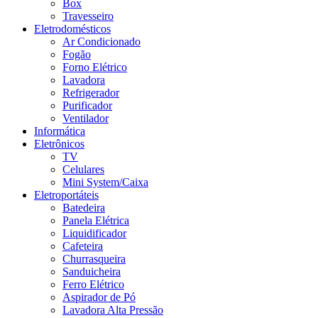
Box
Travesseiro
Eletrodomésticos
Ar Condicionado
Fogão
Forno Elétrico
Lavadora
Refrigerador
Purificador
Ventilador
Informática
Eletrônicos
TV
Celulares
Mini System/Caixa
Eletroportáteis
Batedeira
Panela Elétrica
Liquidificador
Cafeteira
Churrasqueira
Sanduicheira
Ferro Elétrico
Aspirador de Pó
Lavadora Alta Pressão