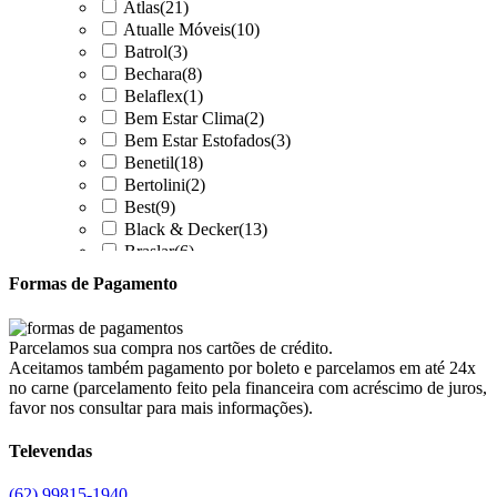
Atlas
(21)
Atualle Móveis
(10)
Batrol
(3)
Bechara
(8)
Belaflex
(1)
Bem Estar Clima
(2)
Bem Estar Estofados
(3)
Benetil
(18)
Bertolini
(2)
Best
(9)
Black & Decker
(13)
Braslar
(6)
Brastemp
(20)
Formas de Pagamento
Britânia
(52)
cadence
(41)
Cairu
(7)
Parcelamos sua compra nos cartões de crédito.
Canaã Moveis
(0)
Aceitamos também pagamento por boleto e parcelamos em até 24x
Canaã Móveis
(2)
no carne (parcelamento feito pela financeira com acréscimo de juros,
Carioca Móveis
(8)
favor nos consultar para mais informações).
Cemaf
(1)
Televendas
Chamalar
(6)
Chamalux
(3)
(62) 99815-1940
Clarice
(15)