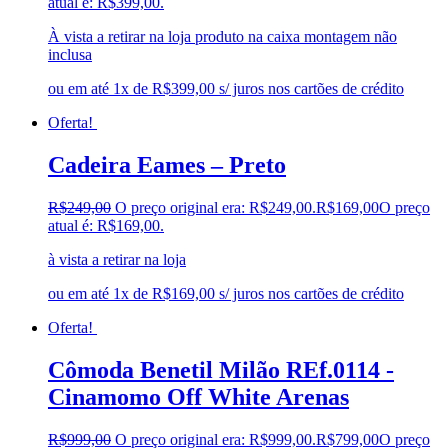
atual é: R$399,00.
À vista a retirar na loja produto na caixa montagem não
inclusa
ou em até 1x de R$399,00 s/ juros nos cartões de crédito
Oferta!
Cadeira Eames – Preto
R$
249,00
O preço original era: R$249,00.
R$
169,00
O preço
atual é: R$169,00.
à vista a retirar na loja
ou em até 1x de R$169,00 s/ juros nos cartões de crédito
Oferta!
Cômoda Benetil Milão REf.0114 -
Cinamomo Off White Arenas
R$
999,00
O preço original era: R$999,00.
R$
799,00
O preço