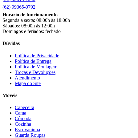
clock
(1)
(62) 99365-0792
Colibri
(11)
Horário de funcionamento
Colli
(53)
Segunda a sexta: 08:00h às 18:00h
Colormaq
(43)
Sábados: 08:00h às 12:00h
Companhia do Estofado
(3)
Domingos e feriados: fechado
Completa
(2)
Consul
(43)
Dúvidas
Continental
(2)
Cotherm
(2)
Política de Privacidade
Política de Entrega
D' Doro Móveis
(9)
Política de Montagem
Dako
(23)
Trocas e Devoluções
Demóbile
(13)
Atendimento
Dômina
(2)
Mapa do Site
Doripel
(14)
Duo Plast
(4)
Móveis
Electrolux
(21)
Elgin
(10)
Cabeceira
Esmaltec
(4)
Cama
Estilofer
(2)
Cômoda
Estofados Leppos
(1)
Cozinha
Estofados solar
(9)
Escrivaninha
Fischer
(13)
Guarda Roupas