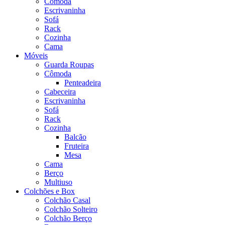
Cômoda
Escrivaninha
Sofá
Rack
Cozinha
Cama
Móveis
Guarda Roupas
Cômoda
Penteadeira
Cabeceira
Escrivaninha
Sofá
Rack
Cozinha
Balcão
Fruteira
Mesa
Cama
Berço
Multiuso
Colchões e Box
Colchão Casal
Colchão Solteiro
Colchão Berço