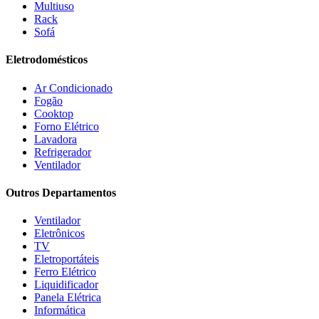
Multiuso
Fogatti
(9)
Rack
Gama
(26)
Sofá
Gazin
(2)
Gelius
(5)
Eletrodomésticos
Giga
(3)
GMT
(5)
Ar Condicionado
Gree
(3)
Fogão
HB Móveis
(2)
Cooktop
Henn
(2)
Forno Elétrico
Hisense
(2)
Lavadora
Hot Sat
(6)
Refrigerador
HP
(1)
Ventilador
Itatiaia
(2)
Outros Departamentos
JB BECHARA
(2)
JBL
(5)
Ventilador
Kaiki Móveis
(2)
Eletrônicos
KAMABEL
(6)
TV
Kaslianc
(3)
Eletroportáteis
kasper
(2)
Ferro Elétrico
Kaza
(1)
Liquidificador
Leifer
(4)
Panela Elétrica
Lenoxx
(13)
Informática