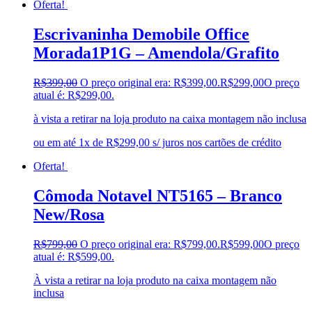
Oferta!
Escrivaninha Demobile Office
Morada1P1G – Amendola/Grafito
R$
399,00
O preço original era: R$399,00.
R$
299,00
O preço
atual é: R$299,00.
à vista a retirar na loja produto na caixa montagem não inclusa
ou em até 1x de R$299,00 s/ juros nos cartões de crédito
Oferta!
Cômoda Notavel NT5165 – Branco
New/Rosa
R$
799,00
O preço original era: R$799,00.
R$
599,00
O preço
atual é: R$599,00.
À vista a retirar na loja produto na caixa montagem não
inclusa