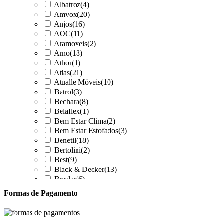
Albatroz
(4)
Amvox
(20)
Anjos
(16)
AOC
(11)
Aramoveis
(2)
Arno
(18)
Athor
(1)
Atlas
(21)
Atualle Móveis
(10)
Batrol
(3)
Bechara
(8)
Belaflex
(1)
Bem Estar Clima
(2)
Bem Estar Estofados
(3)
Benetil
(18)
Bertolini
(2)
Best
(9)
Black & Decker
(13)
Braslar
(6)
Brastemp
(20)
Formas de Pagamento
Britânia
(52)
cadence
(41)