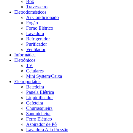
Box
Travesseiro
Eletrodomésticos
Ar Condicionado
Fogão
Forno Elétrico
Lavadora
Refrigerador
Purificador
Ventilador
Informática
Eletrônicos
TV
Celulares
Mini System/Caixa
Eletroportáteis
Batedeira
Panela Elétrica
Liquidificador
Cafeteira
Churrasqueira
Sanduicheira
Ferro Elétrico
Aspirador de Pó
Lavadora Alta Pressão