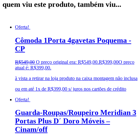
quem viu este produto, também viu...
Oferta!
Cômoda 1Porta 4gavetas Poquema -
CP
R$
549,00
O preço original era: R$549,00.
R$
399,00
O preço
atual é: R$399,00.
à vista a retirar na loja produto na caixa montagem não inclusa
ou em até 1x de R$399,00 s/ juros nos cartões de crédito
Oferta!
Guarda-Roupas/Roupeiro Meridian 3
Portas Plus D´ Doro Móveis –
Cinam/off