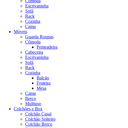
Cômoda
Escrivaninha
Sofá
Rack
Cozinha
Cama
Móveis
Guarda Roupas
Cômoda
Penteadeira
Cabeceira
Escrivaninha
Sofá
Rack
Cozinha
Balcão
Fruteira
Mesa
Cama
Berço
Multiuso
Colchões e Box
Colchão Casal
Colchão Solteiro
Colchão Berço