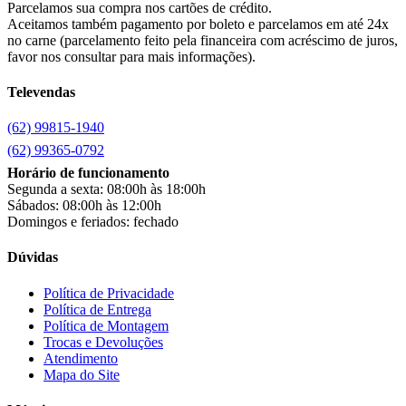
Cairu
(7)
Parcelamos sua compra nos cartões de crédito.
Canaã Moveis
(0)
Aceitamos também pagamento por boleto e parcelamos em até 24x
Canaã Móveis
(2)
no carne (parcelamento feito pela financeira com acréscimo de juros,
Carioca Móveis
(8)
favor nos consultar para mais informações).
Cemaf
(1)
Televendas
Chamalar
(6)
Chamalux
(3)
(62) 99815-1940
Clarice
(13)
clock
(1)
(62) 99365-0792
Colibri
(11)
Horário de funcionamento
Colli
(53)
Segunda a sexta: 08:00h às 18:00h
Colormaq
(43)
Sábados: 08:00h às 12:00h
Companhia do Estofado
(3)
Domingos e feriados: fechado
Completa
(2)
Consul
(43)
Dúvidas
Continental
(2)
Cotherm
(2)
Política de Privacidade
Política de Entrega
D' Doro Móveis
(9)
Política de Montagem
Dako
(23)
Trocas e Devoluções
Demóbile
(13)
Atendimento
Dômina
(2)
Mapa do Site
Doripel
(14)
Duo Plast
(4)