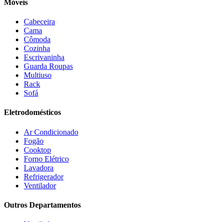
Móveis
Electrolux
(21)
Elgin
(10)
Cabeceira
Esmaltec
(4)
Cama
Estilofer
(2)
Cômoda
Estofados Leppos
(1)
Cozinha
Estofados solar
(9)
Escrivaninha
Fischer
(13)
Guarda Roupas
Multiuso
Fogatti
(9)
Rack
Gama
(26)
Sofá
Gazin
(2)
Gelius
(5)
Eletrodomésticos
Giga
(3)
GMT
(5)
Ar Condicionado
Gree
(3)
Fogão
HB Móveis
(2)
Cooktop
Henn
(2)
Forno Elétrico
Hisense
(2)
Lavadora
Hot Sat
(6)
Refrigerador
HP
(1)
Ventilador
Itatiaia
(2)
Outros Departamentos
JB BECHARA
(2)
JBL
(5)