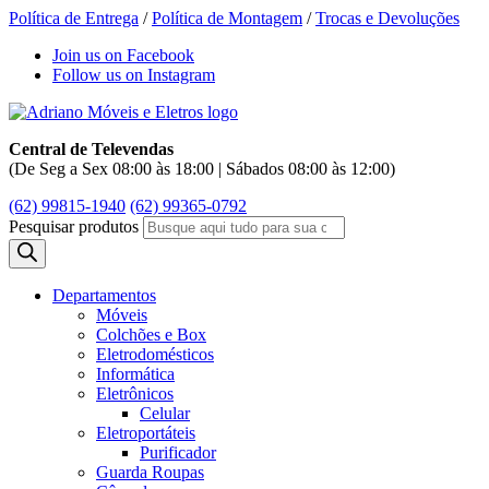
Política de Entrega
/
Política de Montagem
/
Trocas e Devoluções
Join us on Facebook
Follow us on Instagram
Central de Televendas
(De Seg a Sex 08:00 às 18:00 | Sábados 08:00 às 12:00)
(62) 99815-1940
(62) 99365-0792
Pesquisar produtos
Departamentos
Móveis
Colchões e Box
Eletrodomésticos
Informática
Eletrônicos
Celular
Eletroportáteis
Purificador
Guarda Roupas