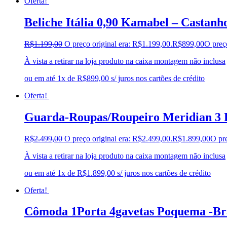
Oferta!
Beliche Itália 0,90 Kamabel – Castanh
R$
1.199,00
O preço original era: R$1.199,00.
R$
899,00
O preç
À vista a retirar na loja produto na caixa montagem não inclusa
ou em até 1x de R$899,00 s/ juros nos cartões de crédito
Oferta!
Guarda-Roupas/Roupeiro Meridian 3 P
R$
2.499,00
O preço original era: R$2.499,00.
R$
1.899,00
O pre
À vista a retirar na loja produto na caixa montagem não inclusa
ou em até 1x de R$1.899,00 s/ juros nos cartões de crédito
Oferta!
Cômoda 1Porta 4gavetas Poquema -Br