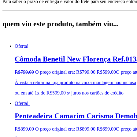
Para saber o prazo de entrega e valor do frete para seu endereço entrar
quem viu este produto, também viu...
Oferta!
Cômoda Benetil New Florença Ref.01
R$
799,00
O preço original era: R$799,00.
R$
599,00
O preço at
À vista a retirar na loja produto na caixa montagem não inclusa
ou em até 1x de R$599,00 s/ juros nos cartões de crédito
Oferta!
Penteadeira Camarim Carisma Demobi
R$
899,00
O preço original era: R$899,00.
R$
699,00
O preço at