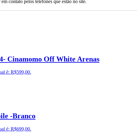
 em contato pelos telefones que estão no site.
34- Cinamomo Off White Arenas
ual é: R$599,00.
le -Branco
ual é: R$699,00.