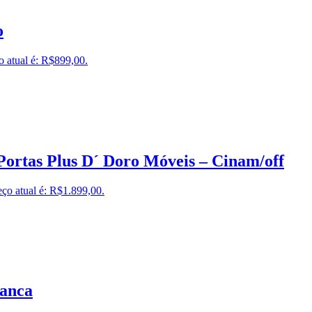
o
o atual é: R$899,00.
ortas Plus D´ Doro Móveis – Cinam/off
ço atual é: R$1.899,00.
anca