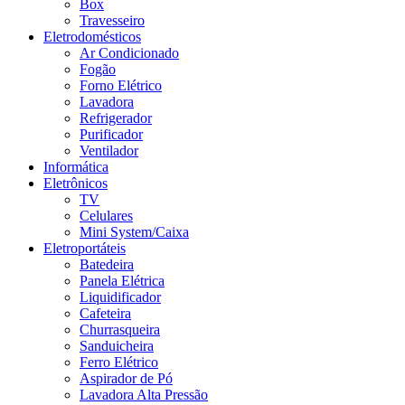
Box
Travesseiro
Eletrodomésticos
Ar Condicionado
Fogão
Forno Elétrico
Lavadora
Refrigerador
Purificador
Ventilador
Informática
Eletrônicos
TV
Celulares
Mini System/Caixa
Eletroportáteis
Batedeira
Panela Elétrica
Liquidificador
Cafeteira
Churrasqueira
Sanduicheira
Ferro Elétrico
Aspirador de Pó
Lavadora Alta Pressão