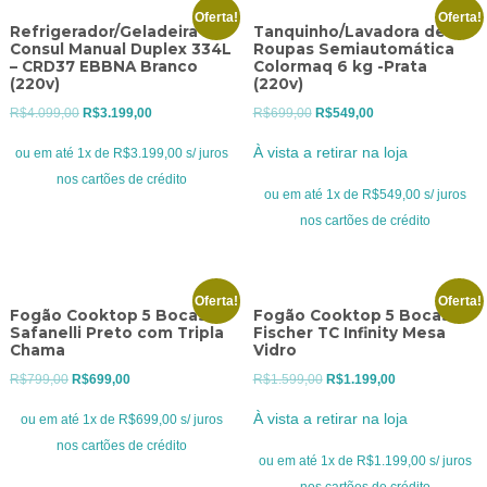
Oferta!
Oferta!
Refrigerador/Geladeira
Tanquinho/Lavadora de
Consul Manual Duplex 334L
Roupas Semiautomática
– CRD37 EBBNA Branco
Colormaq 6 kg -Prata
(220v)
(220v)
O
O
O
O
R$
4.099,00
R$
3.199,00
R$
699,00
R$
549,00
preço
preço
preço
preço
À vista a retirar na loja
ou em até 1x de R$3.199,00 s/ juros
original
atual
original
atual
nos cartões de crédito
era:
é:
era:
é:
ou em até 1x de R$549,00 s/ juros
R$4.099,00.
R$3.199,00.
R$699,00.
R$549,00.
nos cartões de crédito
Oferta!
Oferta!
Fogão Cooktop 5 Bocas
Fogão Cooktop 5 Bocas
Safanelli Preto com Tripla
Fischer TC Infinity Mesa
Chama
Vidro
O
O
O
O
R$
799,00
R$
699,00
R$
1.599,00
R$
1.199,00
preço
preço
preço
preço
À vista a retirar na loja
ou em até 1x de R$699,00 s/ juros
original
atual
original
atual
nos cartões de crédito
era:
é:
era:
é:
ou em até 1x de R$1.199,00 s/ juros
R$799,00.
R$699,00.
R$1.599,00.
R$1.199,00.
nos cartões de crédito