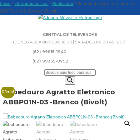
Início
/
Eletrodomésticos
/
Purificador
/ Bebedouro Agratto Eletronico
ABBP01N-03 -Branco (Bivolt)
CENTRAL DE TELEVENDAS
(DE SEG A SEX 08:00 ÀS 18:00 | SÁBADOS 08:00 ÀS 12:00)
(62) 99815-1940
(62) 99365-0792
Pesquisar
produtos
Bebedouro Agratto Eletronico
Oferta!
ABBP01N-03 -Branco (Bivolt)