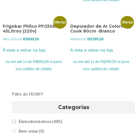
Oferta!
Oferta!
Frigobar Philco PFG50B
Depurador de Ar Colormaq
45Litros (220v)
Cook 80cm -Branco
O
O
O
O
R$
1.199,00
R$
899,00
R$
469,00
R$
399,00
preço
preço
preço
preço
À vista a retirar na loja
À vista a retirar na loja
original
atual
original
atual
era:
é:
era:
é:
ou em até 1x de R$899,00 s/ juros
ou em até 1x de R$399,00 s/ juros
R$1.199,00.
R$899,00.
R$469,00.
R$399,00.
nos cartões de crédito
nos cartões de crédito
Filtro do HUSKY
Categorias
Eletrodomésticos
(485)
Bem estar
(0)