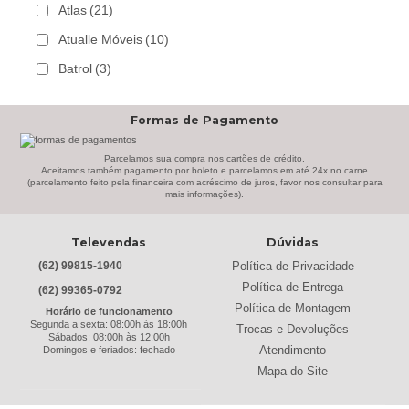
Atlas
(21)
Atualle Móveis
(10)
Batrol
(3)
Bechara
(8)
Formas de Pagamento
Belaflex
(1)
Bem Estar Clima
(2)
Parcelamos sua compra nos cartões de crédito.
Aceitamos também pagamento por boleto e parcelamos em até 24x no carne
(parcelamento feito pela financeira com acréscimo de juros, favor nos consultar para
Bem Estar Estofados
(3)
mais informações).
Benetil
(18)
Televendas
Dúvidas
Bertolini
(2)
Política de Privacidade
(62) 99815-1940
Best
(9)
Política de Entrega
(62) 99365-0792
Black & Decker
(13)
Política de Montagem
Horário de funcionamento
Segunda a sexta: 08:00h às 18:00h
Trocas e Devoluções
Braslar
(6)
Sábados: 08:00h às 12:00h
Atendimento
Domingos e feriados: fechado
Brastemp
(20)
Mapa do Site
Britânia
(52)