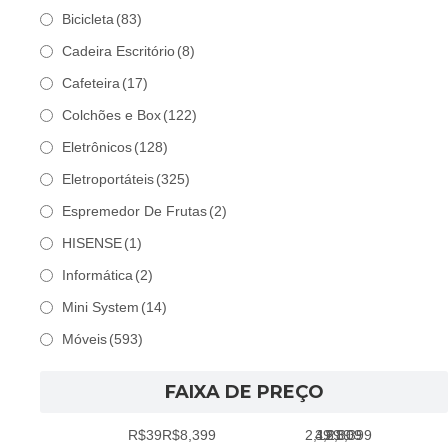
Bicicleta
(83)
Cadeira Escritório
(8)
Cafeteira
(17)
Colchões e Box
(122)
Eletrônicos
(128)
Eletroportáteis
(325)
Espremedor De Frutas
(2)
HISENSE
(1)
Informática
(2)
Mini System
(14)
Móveis
(593)
FAIXA DE PREÇO
R$39
R$8,399
2,129
39
4,219
6,309
8,399