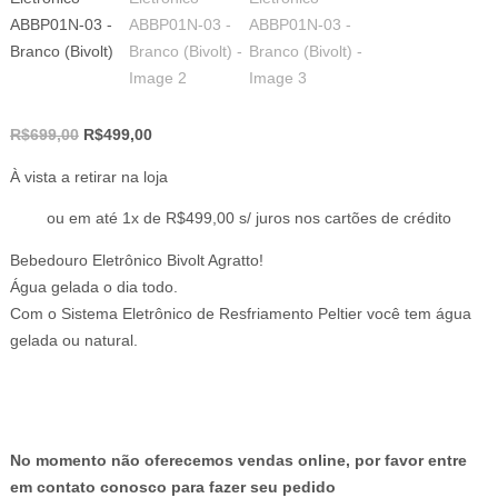
O
O
R$
699,00
R$
499,00
preço
preço
À vista a retirar na loja
original
atual
era:
é:
ou em até 1x de R$499,00 s/ juros nos cartões de crédito
R$699,00.
R$499,00.
Bebedouro Eletrônico Bivolt Agratto!
Água gelada o dia todo.
Com o Sistema Eletrônico de Resfriamento Peltier você tem água
gelada ou natural.
No momento não oferecemos vendas online, por favor entre
em contato conosco para fazer seu pedido