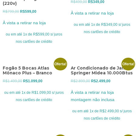
O
O
R$
499,00
R$
349,00
(220v)
preço
preço
O
O
R$
799,00
R$
599,00
À vista a retirar na loja
original
atual
preço
preço
À vista a retirar na loja
era:
é:
ou em até 1x de R$349,00 s/ juros
original
atual
R$499,00.
R$349,00.
nos cartões de crédito
era:
é:
ou em até 1x de R$599,00 s/ juros
R$799,00.
R$599,00.
nos cartões de crédito
Oferta!
Oferta!
Fogão 5 Bocas Atlas
Ar Condicionado de Janela
Mônaco Plus – Branco
Springer Midea 10.000Btus
O
O
O
O
R$
1.499,00
R$
1.099,00
R$
2.899,00
R$
2.499,00
preço
preço
preço
preço
À vista a retirar na loja
ou em até 1x de R$1.099,00 s/ juros
original
atual
original
atual
montagem não inclusa
nos cartões de crédito
era:
é:
era:
é:
R$1.499,00.
R$1.099,00.
R$2.899,00.
R$2.499,00.
ou em até 1x de R$2.499,00 s/ juros
nos cartões de crédito