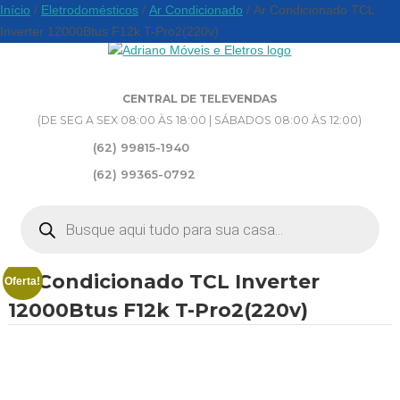
Início
/
Eletrodomésticos
/
Ar Condicionado
/ Ar Condicionado TCL
Inverter 12000Btus F12k T-Pro2(220v)
CENTRAL DE TELEVENDAS
(DE SEG A SEX 08:00 ÀS 18:00 | SÁBADOS 08:00 ÀS 12:00)
(62) 99815-1940
(62) 99365-0792
Pesquisar
produtos
Ar Condicionado TCL Inverter
Oferta!
12000Btus F12k T-Pro2(220v)