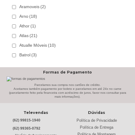
Aramoveis
(2)
Arno
(18)
Athor
(1)
Atlas
(21)
Atualle Móveis
(10)
Batrol
(3)
Bechara
(8)
Formas de Pagamento
Belaflex
(1)
Bem Estar Clima
(2)
Parcelamos sua compra nos cartões de crédito.
Aceitamos também pagamento por boleto e parcelamos em até 24x no carne
(parcelamento feito pela financeira com acréscimo de juros, favor nos consultar para
Bem Estar Estofados
(3)
mais informações).
Benetil
(18)
Televendas
Dúvidas
Bertolini
(2)
Política de Privacidade
(62) 99815-1940
Best
(9)
Política de Entrega
(62) 99365-0792
Black & Decker
(13)
Política de Montagem