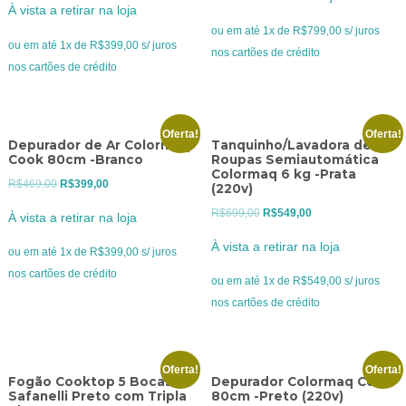
original
atual
À vista a retirar na loja
original
atual
era:
é:
ou em até 1x de R$799,00 s/ juros
era:
é:
ou em até 1x de R$399,00 s/ juros
R$999,00.
R$799,00.
nos cartões de crédito
R$469,00.
R$399,00.
nos cartões de crédito
Oferta!
Oferta!
Depurador de Ar Colormaq
Tanquinho/Lavadora de
Cook 80cm -Branco
Roupas Semiautomática
Colormaq 6 kg -Prata
O
O
R$
469,00
R$
399,00
(220v)
preço
preço
O
O
R$
699,00
R$
549,00
À vista a retirar na loja
original
atual
preço
preço
À vista a retirar na loja
era:
é:
ou em até 1x de R$399,00 s/ juros
original
atual
R$469,00.
R$399,00.
nos cartões de crédito
era:
é:
ou em até 1x de R$549,00 s/ juros
R$699,00.
R$549,00.
nos cartões de crédito
Oferta!
Oferta!
Fogão Cooktop 5 Bocas
Depurador Colormaq Cook
Safanelli Preto com Tripla
80cm -Preto (220v)