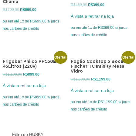
Chama
O
O
R$
469,00
R$
399,00
O
O
R$
799,00
R$
699,00
preço
preço
À vista a retirar na loja
preço
preço
original
atual
ou em até 1x de R$699,00 s/ juros
original
atual
era:
é:
ou em até 1x de R$399,00 s/ juros
nos cartões de crédito
era:
é:
R$469,00.
R$399,00.
nos cartões de crédito
R$799,00.
R$699,00.
Oferta!
Oferta!
Frigobar Philco PFG50B
Fogão Cooktop 5 Bocas
45Litros (220v)
Fischer TC Infinity Mesa
Vidro
O
O
R$
1.199,00
R$
899,00
O
O
R$
1.599,00
R$
1.199,00
preço
preço
À vista a retirar na loja
preço
preço
original
atual
À vista a retirar na loja
original
atual
era:
é:
ou em até 1x de R$899,00 s/ juros
era:
é:
ou em até 1x de R$1.199,00 s/ juros
R$1.199,00.
R$899,00.
nos cartões de crédito
R$1.599,00.
R$1.199,00.
nos cartões de crédito
Filtro do HUSKY