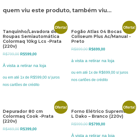
quem viu este produto, também viu...
Oferta!
Oferta!
Tanquinho/Lavadora de
Fogão Atlas 04 Bocas
Roupas Semiautomática
Coliseum Plus Ac/Manual -
Colormaq 10kg Lcs -Prata
Preto
(220v)
O
O
R$
899,00
R$
699,00
O
O
R$
799,00
R$
599,00
preço
preço
à vista a retirar na loja
preço
preço
original
atual
À vista a retirar na loja
original
atual
era:
é:
ou em até 1x de R$699,00 s/ juros
era:
é:
ou em até 1x de R$599,00 s/ juros
R$899,00.
R$699,00.
nos cartões de crédito
R$799,00.
R$599,00.
nos cartões de crédito
Oferta!
Oferta!
Depurador 80 cm
Forno Elétrico Supreme 44
Colormaq Cook -Prata
L Dako – Branco (220v)
(220v)
O
O
R$
999,00
R$
799,00
O
O
R$
469,00
R$
399,00
preço
preço
À vista a retirar na loja
preço
preço