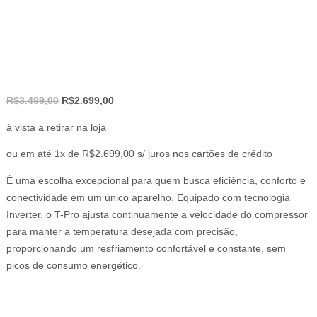
O
O
R$
3.499,00
R$
2.699,00
preço
preço
à vista a retirar na loja
original
atual
era:
é:
ou em até 1x de R$2.699,00 s/ juros nos cartões de crédito
R$3.499,00.
R$2.699,00.
É uma escolha excepcional para quem busca eficiência, conforto e
conectividade em um único aparelho. Equipado com tecnologia
Inverter, o T-Pro ajusta continuamente a velocidade do compressor
para manter a temperatura desejada com precisão,
proporcionando um resfriamento confortável e constante, sem
picos de consumo energético.