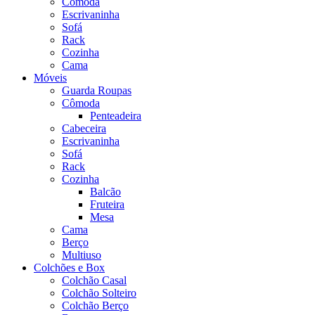
Cômoda
Escrivaninha
Sofá
Rack
Cozinha
Cama
Móveis
Guarda Roupas
Cômoda
Penteadeira
Cabeceira
Escrivaninha
Sofá
Rack
Cozinha
Balcão
Fruteira
Mesa
Cama
Berço
Multiuso
Colchões e Box
Colchão Casal
Colchão Solteiro
Colchão Berço