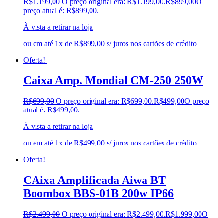
R$
1.199,00
O preço original era: R$1.199,00.
R$
899,00
O
preço atual é: R$899,00.
À vista a retirar na loja
ou em até 1x de R$899,00 s/ juros nos cartões de crédito
Oferta!
Caixa Amp. Mondial CM-250 250W
R$
699,00
O preço original era: R$699,00.
R$
499,00
O preço
atual é: R$499,00.
À vista a retirar na loja
ou em até 1x de R$499,00 s/ juros nos cartões de crédito
Oferta!
CAixa Amplificada Aiwa BT
Boombox BBS-01B 200w IP66
R$
2.499,00
O preço original era: R$2.499,00.
R$
1.999,00
O