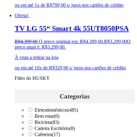
ou em até 1x de R$799,00 s/ juros nos cartões de crédito
Oferta!
TV LG 55“ Smart 4k 55UT8050PSA
R$
4.399,00
O preço original era: R$4.399,00.
R$
3.299,00
O
preço atual é: R$3.299,00.
À vista a retirar na loja
ou em até 10x de R$329,90 s/ juros nos cartões de crédito
Filtro do HUSKY
Categorias
Eletrodomésticos
(485)
Bem estar
(0)
Bicicleta
(83)
Cadeira Escritório
(8)
Cafeteira
(17)