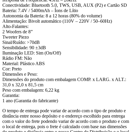
Conectividade: Bluetooth 5.0, TWS, USB, AUX (P2) e Cartão SD
Bateria: 7.4V / 5400mAh – Íons de Lítio
Autonomia da Bateria: 8 a 12 horas (80% do volume)
Alimentação: Bivolt automático (110V – 220V / 50–60Hz)
Alto-Falantes:
2 Woofers de 8”
Tweeter Piezo
Sinal/Ruído: >70dB
Sensibilidade: 90 ±3dB
Iluminação LED: Sim (On/Off)
Rádio FM: Não
Material: Plástico ABS
Cor: Preto
Dimensões e Peso:
Dimensões do produto com embalagem COMP. x LARG. x ALT.:
31,0 x 32,0 x 81,5 cm
Peso com embalagem: 6,22 kg
Garantia:
1 ano (Garantia do fabricante)
O tempo de entrega pode variar de acordo com o tipo de produto e
distância entre nosso depósito e o endereço escolhido para entrega
com o valor do frete podendo variar de acordo com o produto e com
o local de entrega, pois o frete é calculado com base nas dimensões
do produto e distância entre o nosso Centro de Distribuição e o local