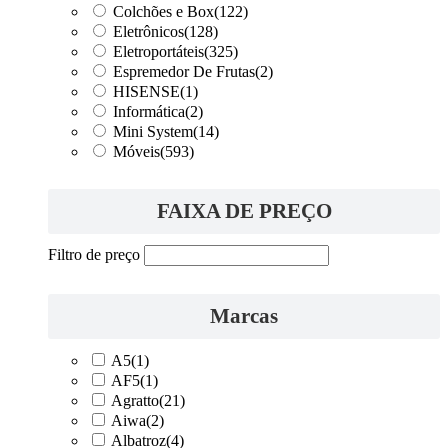
Colchões e Box
(122)
Eletrônicos
(128)
Eletroportáteis
(325)
Espremedor De Frutas
(2)
HISENSE
(1)
Informática
(2)
Mini System
(14)
Móveis
(593)
FAIXA DE PREÇO
Filtro de preço
Marcas
A5
(1)
AF5
(1)
Agratto
(21)
Aiwa
(2)
Albatroz
(4)