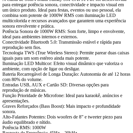
para entregar potência sonora, conectividade e impacto visual em
um único produto. Ideal para festas, eventos ou uso pessoal, ela
combina som potente de 1000W RMS com iluminação LED
multicolorida e recursos avançados que garantem uma experiência
sonora envolvente e prática.
Potência Sonora de 1000W RMS: Som forte, limpo e envolvente,
ideal para ambientes internos e externos.
Conectividade Bluetooth 5.0: Transmissão estável e rápida para
reprodução sem fios.
Tecnologia TWS (True Wireless Stereo): Permite parear duas caixas
iguais para um som estéreo ainda mais potente.
Iluminação LED Multicor: Efeito visual dinâmico que valoriza o
ambiente, com opção de ligar ou desligar.
Bateria Recarregável de Longa Duração: Autonomia de até 12 horas
com 80% do volume.
Entradas USB, AUX e Cartão SD: Diversas opções para
reprodução de músicas.
Função Prioridade de Microfone: Ideal para karaokê, anúncios e
apresentações.
Graves Reforçados (Bass Boost): Mais impacto e profundidade
sonora.
Alto-Falantes Potentes: Dois woofers de 8” e tweeter piezo para
áudio equilibrado e nítido.
Potência RMS: 1000W
Resposta de Frequência: 45Hz – 20kHz