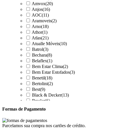
Amvox
(20)
Anjos
(16)
AOC
(11)
Aramoveis
(2)
Arno
(18)
Athor
(1)
Atlas
(21)
Atualle Móveis
(10)
Batrol
(3)
Bechara
(8)
Belaflex
(1)
Bem Estar Clima
(2)
Bem Estar Estofados
(3)
Benetil
(18)
Bertolini
(2)
Best
(9)
Black & Decker
(13)
Braslar
(6)
Brastemp
(20)
Formas de Pagamento
Britânia
(52)
cadence
(41)
Cairu
(7)
Parcelamos sua compra nos cartões de crédito.