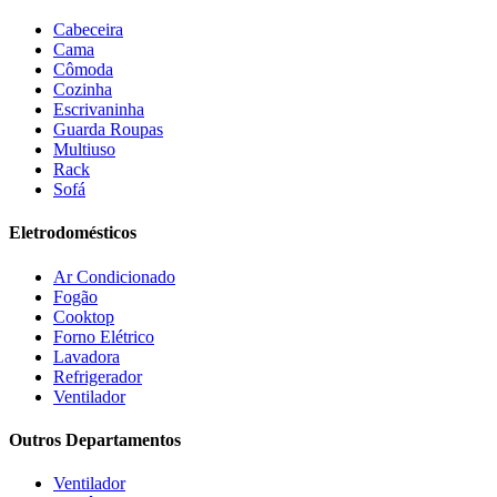
Elgin
(10)
Cabeceira
Esmaltec
(4)
Cama
Estilofer
(2)
Cômoda
Estofados Leppos
(1)
Cozinha
Estofados solar
(9)
Escrivaninha
Fischer
(13)
Guarda Roupas
Multiuso
Fogatti
(9)
Rack
Gama
(26)
Sofá
Gazin
(2)
Gelius
(5)
Eletrodomésticos
Giga
(3)
GMT
(5)
Ar Condicionado
Gree
(3)
Fogão
HB Móveis
(2)
Cooktop
Henn
(2)
Forno Elétrico
Hisense
(2)
Lavadora
Hot Sat
(6)
Refrigerador
HP
(1)
Ventilador
Itatiaia
(2)
Outros Departamentos
JB BECHARA
(2)
JBL
(5)
Ventilador
Kaiki Móveis
(2)