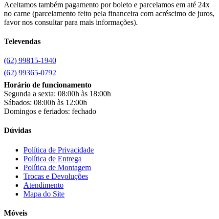
Canaã Moveis
(0)
Aceitamos também pagamento por boleto e parcelamos em até 24x
Canaã Móveis
(2)
no carne (parcelamento feito pela financeira com acréscimo de juros,
Carioca Móveis
(8)
favor nos consultar para mais informações).
Cemaf
(1)
Televendas
Chamalar
(6)
Chamalux
(3)
(62) 99815-1940
Clarice
(15)
clock
(1)
(62) 99365-0792
Colibri
(11)
Horário de funcionamento
Colli
(53)
Segunda a sexta: 08:00h às 18:00h
Colormaq
(43)
Sábados: 08:00h às 12:00h
Companhia do Estofado
(3)
Domingos e feriados: fechado
Completa
(2)
Consul
(43)
Dúvidas
Continental
(2)
Cotherm
(2)
Política de Privacidade
Política de Entrega
D' Doro Móveis
(9)
Política de Montagem
Dako
(23)
Trocas e Devoluções
Demóbile
(13)
Atendimento
Dômina
(2)
Mapa do Site
Doripel
(14)
Duo Plast
(4)
Móveis
Electrolux
(21)