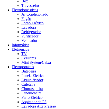
Box
Travesseiro
Eletrodomésticos
Ar Condicionado
Fogão
Forno Elétrico
Lavadora
Refrigerador
Purificador
Ventilador
Informática
Eletrônicos
TV
Celulares
Mini System/Caixa
Eletroportáteis
Batedeira
Panela Elétrica
Liquidificador
Cafeteira
Churrasqueira
Sanduicheira
Ferro Elétrico
Aspirador de Pó
Lavadora Alta Pressão