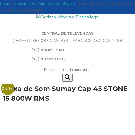
Início
/
Eletrônicos
/
Mini System /Caixa
/ Caixa de Som Sumay Cap 45
STONE 15 800W RMS
CENTRAL DE TELEVENDAS
(DE SEG A SEX 08:00 ÀS 18:00 | SÁBADOS 08:00 ÀS 12:00)
(62) 99815-1940
(62) 99365-0792
Pesquisar
produtos
Caixa de Som Sumay Cap 45 STONE
Oferta!
15 800W RMS