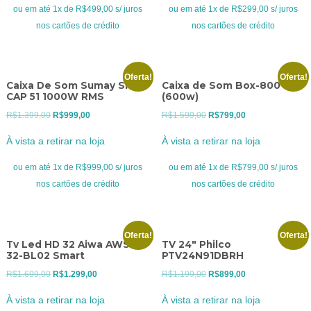
era:
é:
era:
é:
ou em até 1x de R$499,00 s/ juros
ou em até 1x de R$299,00 s/ juros
R$699,00.
R$499,00.
R$399,00.
R$299,00.
nos cartões de crédito
nos cartões de crédito
Oferta!
Oferta!
Caixa De Som Sumay SM-
Caixa de Som Box-800
CAP 51 1000W RMS
(600w)
O
O
O
O
R$
1.399,00
R$
999,00
R$
1.599,00
R$
799,00
preço
preço
preço
preço
À vista a retirar na loja
À vista a retirar na loja
original
atual
original
atual
era:
é:
era:
é:
ou em até 1x de R$999,00 s/ juros
ou em até 1x de R$799,00 s/ juros
R$1.399,00.
R$999,00.
R$1.599,00.
R$799,00.
nos cartões de crédito
nos cartões de crédito
Oferta!
Oferta!
Tv Led HD 32 Aiwa AWS-
TV 24″ Philco
32-BL02 Smart
PTV24N91DBRH
O
O
O
O
R$
1.699,00
R$
1.299,00
R$
1.199,00
R$
899,00
preço
preço
preço
preço
À vista a retirar na loja
À vista a retirar na loja
original
atual
original
atual