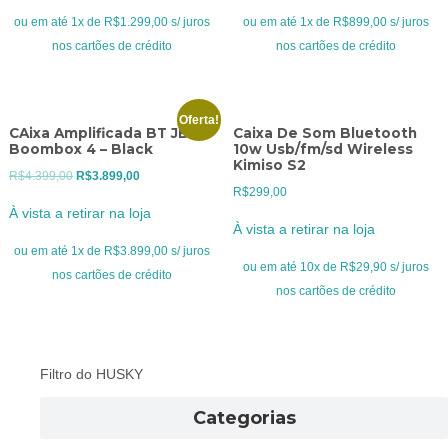
era:
é:
era:
é:
ou em até 1x de R$1.299,00 s/ juros
ou em até 1x de R$899,00 s/ juros
R$1.699,00.
R$1.299,00.
R$1.199,00.
R$899,00.
nos cartões de crédito
nos cartões de crédito
Oferta!
CAixa Amplificada BT JBL
Caixa De Som Bluetooth
Boombox 4 – Black
10w Usb/fm/sd Wireless
Kimiso S2
O
O
R$
4.399,00
R$
3.899,00
R$
299,00
preço
preço
À vista a retirar na loja
original
atual
À vista a retirar na loja
era:
é:
ou em até 1x de R$3.899,00 s/ juros
ou em até 10x de R$29,90 s/ juros
R$4.399,00.
R$3.899,00.
nos cartões de crédito
nos cartões de crédito
Filtro do HUSKY
Categorias