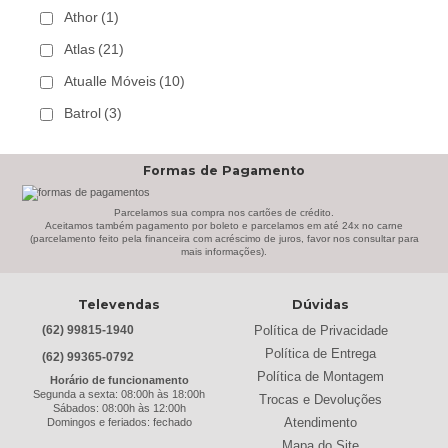
Athor
(1)
Atlas
(21)
Atualle Móveis
(10)
Batrol
(3)
Bechara
(8)
Formas de Pagamento
Belaflex
(1)
Bem Estar Clima
(2)
Parcelamos sua compra nos cartões de crédito.
Aceitamos também pagamento por boleto e parcelamos em até 24x no carne
(parcelamento feito pela financeira com acréscimo de juros, favor nos consultar para
Bem Estar Estofados
(3)
mais informações).
Benetil
(18)
Televendas
Dúvidas
Bertolini
(2)
Política de Privacidade
(62) 99815-1940
Best
(9)
Política de Entrega
(62) 99365-0792
Black & Decker
(13)
Política de Montagem
Horário de funcionamento
Segunda a sexta: 08:00h às 18:00h
Trocas e Devoluções
Braslar
(6)
Sábados: 08:00h às 12:00h
Atendimento
Domingos e feriados: fechado
Brastemp
(20)
Mapa do Site