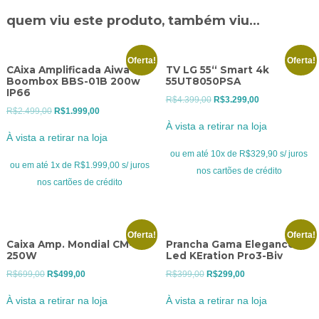
quem viu este produto, também viu...
Oferta!
Oferta!
CAixa Amplificada Aiwa BT
TV LG 55“ Smart 4k
Boombox BBS-01B 200w
55UT8050PSA
IP66
O
O
R$
4.399,00
R$
3.299,00
O
O
R$
2.499,00
R$
1.999,00
preço
preço
À vista a retirar na loja
preço
preço
original
atual
À vista a retirar na loja
original
atual
era:
é:
ou em até 10x de R$329,90 s/ juros
era:
é:
ou em até 1x de R$1.999,00 s/ juros
R$4.399,00.
R$3.299,00.
nos cartões de crédito
R$2.499,00.
R$1.999,00.
nos cartões de crédito
Oferta!
Oferta!
Caixa Amp. Mondial CM-250
Prancha Gama Elegance
250W
Led KEration Pro3-Biv
O
O
O
O
R$
699,00
R$
499,00
R$
399,00
R$
299,00
preço
preço
preço
preço
À vista a retirar na loja
À vista a retirar na loja
original
atual
original
atual