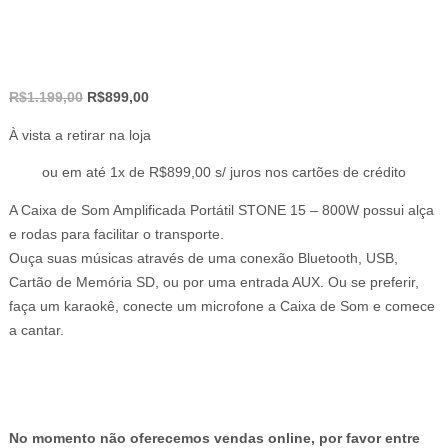
O
O
R$
1.199,00
R$
899,00
preço
preço
À vista a retirar na loja
original
atual
era:
é:
ou em até 1x de R$899,00 s/ juros nos cartões de crédito
R$1.199,00.
R$899,00.
A Caixa de Som Amplificada Portátil STONE 15 – 800W possui alça
e rodas para facilitar o transporte.
Ouça suas músicas através de uma conexão Bluetooth, USB,
Cartão de Memória SD, ou por uma entrada AUX. Ou se preferir,
faça um karaokê, conecte um microfone a Caixa de Som e comece
a cantar.
No momento não oferecemos vendas online, por favor entre