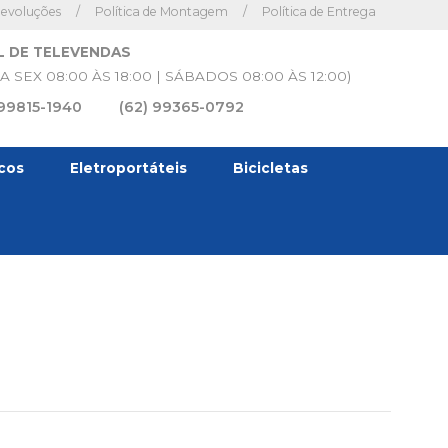
Devoluções
/
Política de Montagem
/
Política de Entrega
L DE TELEVENDAS
A SEX 08:00 ÀS 18:00 | SÁBADOS 08:00 ÀS 12:00)
 99815-1940
(62) 99365-0792
icos
Eletroportáteis
Bicicletas