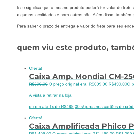
Isso significa que o mesmo produto poderá ter valor do frete
algumas localidades e para outras não. Além disso, também p
Para saber o prazo de entrega e valor do frete para seu ende
quem viu este produto, també
Oferta!
Caixa Amp. Mondial CM-2
R$
699,00
O preço original era: R$699,00.
R$
499,00
O p
À vista a retirar na loja
ou em até 1x de R$499,00 s/ juros nos cartões de crédi
Oferta!
Caixa Amplificada Philco 
R$
1.499,00
O preço original era: R$1.499,00.
R$
1.099,