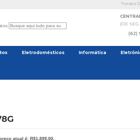
Trocas e 
CENTRA
(DE SEG 
utos
(62)
Box
Eletrodomésticos
Informática
Eletrôn
78G
preço atual é: R$1.899,00.