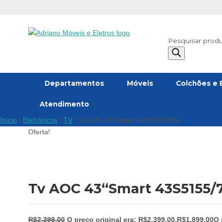
Pesquisar prod
Departamentos
Móveis
Colchões e 
Atendimento
Início
/
Eletrônicos
/
TV
/ Tv AOC 43“Smart 43S5155/78G
Oferta!
Tv AOC 43“Smart 43S5155/
R$
2.399,00
O preço original era: R$2.399,00.
R$
1.899,00
O 