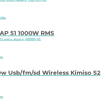
dito
AP 51 1000W RMS
0
O preço atual é: R$999,00.
to
w Usb/fm/sd Wireless Kimiso S2
to