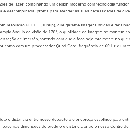
idades de lazer, combinando um design moderno com tecnologia funcion
eta e descomplicada, pronta para atender às suas necessidades de dive
om resolução Full HD (1080p), que garante imagens nítidas e detalhad
ao amplo ângulo de visão de 178°, a qualidade da imagem se mantém 
sensação de imersão, fazendo com que o foco seja totalmente no que vo
or conta com um processador Quad Core, frequência de 60 Hz e um te
uto e distância entre nosso depósito e o endereço escolhido para ent
om base nas dimensões do produto e distância entre o nosso Centro de D