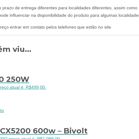
 e prazo de entrega diferentes para localidades diferentes, assim com
ode influenciar na disponibilidade do produto para algumas localidade
reço entrar em contato pelos telefones que estão no site.
m viu...
50 250W
reço atual é: R$499,00.
to
PCX5200 600w – Bivolt
00
O preço atual é: R$1.099,00.