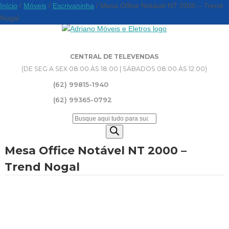
Início
/
Móveis
/
Escrivaninha
/ Mesa Office Notável NT 2000 – Trend
Nogal
CENTRAL DE TELEVENDAS
(DE SEG A SEX 08:00 ÀS 18:00 | SÁBADOS 08:00 ÀS 12:00)
(62) 99815-1940
(62) 99365-0792
Pesquisar
produtos
Mesa Office Notável NT 2000 –
Trend Nogal