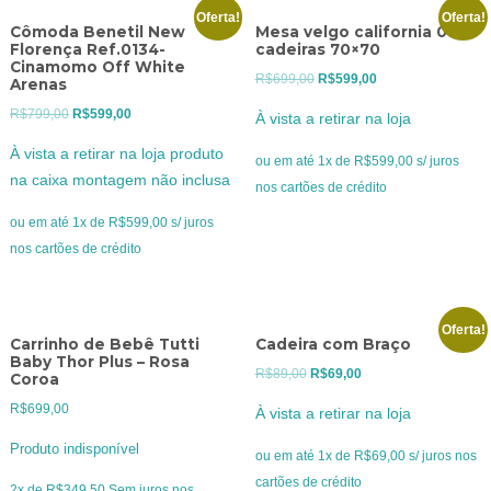
Oferta!
Oferta!
Cômoda Benetil New
Mesa velgo california 04
Florença Ref.0134-
cadeiras 70×70
Cinamomo Off White
O
O
R$
699,00
R$
599,00
Arenas
preço
preço
O
O
R$
799,00
R$
599,00
À vista a retirar na loja
original
atual
preço
preço
À vista a retirar na loja produto
era:
é:
ou em até 1x de R$599,00 s/ juros
original
atual
na caixa montagem não inclusa
R$699,00.
R$599,00.
nos cartões de crédito
era:
é:
R$799,00.
R$599,00.
ou em até 1x de R$599,00 s/ juros
nos cartões de crédito
Oferta!
Carrinho de Bebê Tutti
Cadeira com Braço
Baby Thor Plus – Rosa
O
O
R$
89,00
R$
69,00
Coroa
preço
preço
R$
699,00
À vista a retirar na loja
original
atual
Produto indisponível
era:
é:
ou em até 1x de R$69,00 s/ juros nos
R$89,00.
R$69,00.
cartões de crédito
2x de
R$
349,50
Sem juros nos