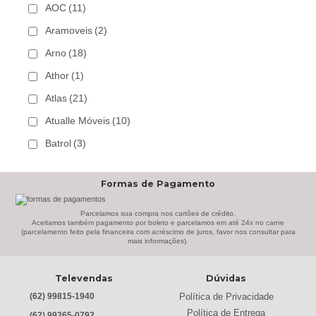
AOC
(11)
Aramoveis
(2)
Arno
(18)
Athor
(1)
Atlas
(21)
Atualle Móveis
(10)
Batrol
(3)
Bechara
(8)
Formas de Pagamento
Belaflex
(1)
Bem Estar Clima
(2)
Parcelamos sua compra nos cartões de crédito.
Aceitamos também pagamento por boleto e parcelamos em até 24x no carne
(parcelamento feito pela financeira com acréscimo de juros, favor nos consultar para
Bem Estar Estofados
(3)
mais informações).
Benetil
(18)
Televendas
Dúvidas
Bertolini
(2)
Política de Privacidade
(62) 99815-1940
Best
(9)
Política de Entrega
(62) 99365-0792