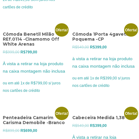
cartões de crédito
Oferta!
Oferta!
Cômoda Benetil Milão
Cômoda 1Porta 4gavetas
REf.0114 -Cinamomo Off
Poquema -CP
White Arenas
O
O
R$
549,00
R$
399,00
O
O
R$
999,00
R$
799,00
preço
preço
à vista a retirar na loja produto
preço
preço
original
atual
À vista a retirar na loja produto
na caixa montagem não inclusa
original
atual
era:
é:
na caixa montagem não inclusa
era:
é:
R$549,00.
R$399,00.
ou em até 1x de R$399,00 s/ juros
R$999,00.
R$799,00.
ou em até 1x de R$799,00 s/ juros
nos cartões de crédito
nos cartões de crédito
Oferta!
Oferta!
Penteadeira Camarim
Cabeceira Medida 1,38
Carisma Demobile -Branco
O
O
R$
549,00
R$
399,00
O
O
R$
899,00
R$
699,00
preço
preço
À vista a retirar na loja
preço
preço