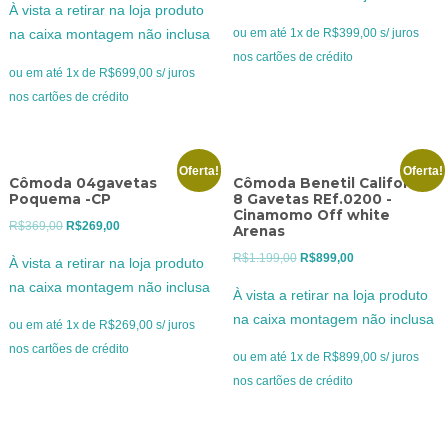
original
atual
À vista a retirar na loja produto
original
atual
era:
é:
ou em até 1x de R$399,00 s/ juros
na caixa montagem não inclusa
era:
é:
R$549,00.
R$399,00.
nos cartões de crédito
R$899,00.
R$699,00.
ou em até 1x de R$699,00 s/ juros
nos cartões de crédito
Oferta!
Oferta!
Cômoda 04gavetas
Cômoda Benetil California
Poquema -CP
8 Gavetas REf.0200 -
Cinamomo Off white
O
O
R$
369,00
R$
269,00
Arenas
preço
preço
O
O
R$
1.199,00
R$
899,00
À vista a retirar na loja produto
original
atual
preço
preço
na caixa montagem não inclusa
À vista a retirar na loja produto
era:
é:
original
atual
na caixa montagem não inclusa
R$369,00.
R$269,00.
ou em até 1x de R$269,00 s/ juros
era:
é:
nos cartões de crédito
R$1.199,00.
R$899,00.
ou em até 1x de R$899,00 s/ juros
nos cartões de crédito