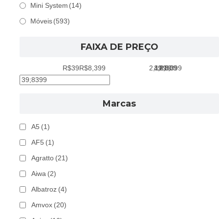
Mini System
(14)
Móveis
(593)
FAIXA DE PREÇO
R$39
R$8,399
2,129
39
4,219
6,309
8,399
Marcas
A5
(1)
AF5
(1)
Agratto
(21)
Aiwa
(2)
Albatroz
(4)
Amvox
(20)