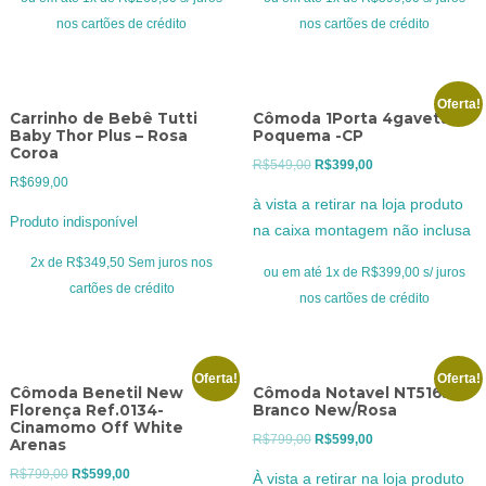
R$389,00.
R$269,00.
R$699,00.
R$599,00.
nos cartões de crédito
nos cartões de crédito
Oferta!
Carrinho de Bebê Tutti
Cômoda 1Porta 4gavetas
Baby Thor Plus – Rosa
Poquema -CP
Coroa
O
O
R$
549,00
R$
399,00
R$
699,00
preço
preço
à vista a retirar na loja produto
original
atual
Produto indisponível
na caixa montagem não inclusa
era:
é:
2x de
R$
349,50
Sem juros nos
R$549,00.
R$399,00.
ou em até 1x de R$399,00 s/ juros
cartões de crédito
nos cartões de crédito
Oferta!
Oferta!
Cômoda Benetil New
Cômoda Notavel NT5165 –
Florença Ref.0134-
Branco New/Rosa
Cinamomo Off White
O
O
R$
799,00
R$
599,00
Arenas
preço
preço
O
O
R$
799,00
R$
599,00
À vista a retirar na loja produto