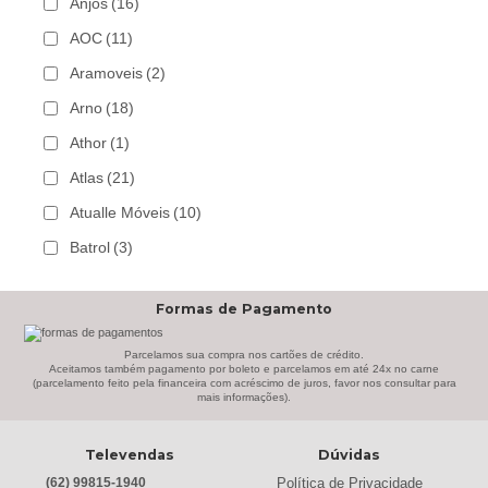
Anjos
(16)
AOC
(11)
Aramoveis
(2)
Arno
(18)
Athor
(1)
Atlas
(21)
Atualle Móveis
(10)
Batrol
(3)
Bechara
(8)
Formas de Pagamento
Belaflex
(1)
Bem Estar Clima
(2)
Parcelamos sua compra nos cartões de crédito.
Aceitamos também pagamento por boleto e parcelamos em até 24x no carne
(parcelamento feito pela financeira com acréscimo de juros, favor nos consultar para
Bem Estar Estofados
(3)
mais informações).
Benetil
(18)
Televendas
Dúvidas
Bertolini
(2)
Política de Privacidade
(62) 99815-1940