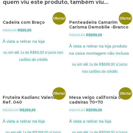
quem viu este produto, também viu...
Oferta!
Oferta!
Cadeira com Braço
Penteadeira Camarim
Carisma Demobile -Branco
O
O
R$
89,00
R$
69,00
O
O
R$
899,00
R$
699,00
preço
preço
À vista a retirar na loja
preço
preço
original
atual
À vista a retirar na loja produto
original
atual
era:
é:
ou em até 1x de R$69,00 s/ juros nos
na caixa montagem não inclusa
era:
é:
R$89,00.
R$69,00.
cartões de crédito
R$899,00.
R$699,00.
ou em até 1x de R$699,00 s/ juros
nos cartões de crédito
Oferta!
Oferta!
Fruteira Kaslianc Valencia
Mesa velgo california 04
Ref. 040
cadeiras 70×70
O
O
O
O
R$
389,00
R$
269,00
R$
699,00
R$
599,00
preço
preço
preço
preço
À vista a retirar na loja
À vista a retirar na loja
original
atual
original
atual
era:
é:
era:
é:
ou em até 1x de R$269,00 s/ juros
ou em até 1x de R$599,00 s/ juros