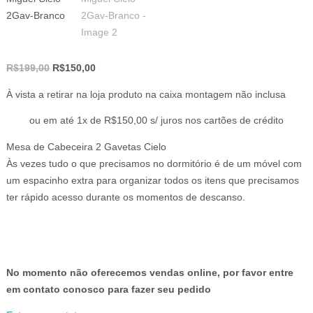
O
O
R$
199,00
R$
150,00
preço
preço
À vista a retirar na loja produto na caixa montagem não inclusa
original
atual
era:
é:
ou em até 1x de R$150,00 s/ juros nos cartões de crédito
R$199,00.
R$150,00.
Mesa de Cabeceira 2 Gavetas Cielo
Às vezes tudo o que precisamos no dormitório é de um móvel com
um espacinho extra para organizar todos os itens que precisamos
ter rápido acesso durante os momentos de descanso.
No momento não oferecemos vendas online, por favor entre
em contato conosco para fazer seu pedido