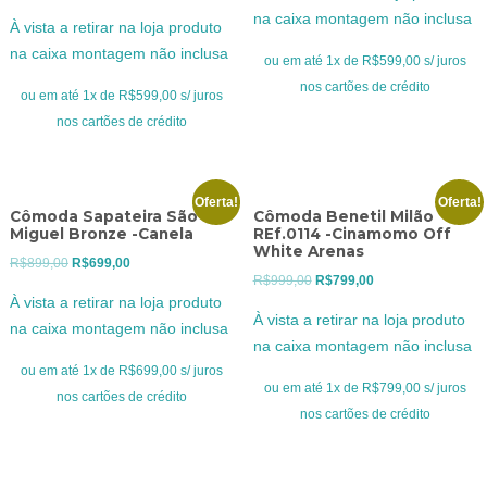
original
atual
preço
preço
na caixa montagem não inclusa
À vista a retirar na loja produto
era:
é:
original
atual
na caixa montagem não inclusa
R$799,00.
R$599,00.
ou em até 1x de R$599,00 s/ juros
era:
é:
nos cartões de crédito
R$799,00.
R$599,00.
ou em até 1x de R$599,00 s/ juros
nos cartões de crédito
Oferta!
Oferta!
Cômoda Sapateira São
Cômoda Benetil Milão
Miguel Bronze -Canela
REf.0114 -Cinamomo Off
White Arenas
O
O
R$
899,00
R$
699,00
O
O
R$
999,00
R$
799,00
preço
preço
À vista a retirar na loja produto
preço
preço
original
atual
À vista a retirar na loja produto
na caixa montagem não inclusa
original
atual
era:
é:
na caixa montagem não inclusa
era:
é:
R$899,00.
R$699,00.
ou em até 1x de R$699,00 s/ juros
R$999,00.
R$799,00.
ou em até 1x de R$799,00 s/ juros
nos cartões de crédito
nos cartões de crédito