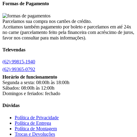
Brastemp
(20)
Formas de Pagamento
Britânia
(52)
cadence
(41)
Cairu
(7)
Parcelamos sua compra nos cartões de crédito.
Canaã Moveis
(0)
Aceitamos também pagamento por boleto e parcelamos em até 24x
Canaã Móveis
(2)
no carne (parcelamento feito pela financeira com acréscimo de juros,
Carioca Móveis
(8)
favor nos consultar para mais informações).
Cemaf
(1)
Televendas
Chamalar
(6)
Chamalux
(3)
(62) 99815-1940
Clarice
(13)
clock
(1)
(62) 99365-0792
Colibri
(11)
Horário de funcionamento
Colli
(53)
Segunda a sexta: 08:00h às 18:00h
Colormaq
(43)
Sábados: 08:00h às 12:00h
Companhia do Estofado
(3)
Domingos e feriados: fechado
Completa
(2)
Consul
(43)
Dúvidas
Continental
(2)
Cotherm
(2)
Política de Privacidade
Política de Entrega
D' Doro Móveis
(9)
Política de Montagem
Dako
(23)
Trocas e Devoluções
Demóbile
(13)