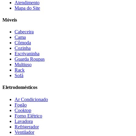
Atendimento
Dômina
(2)
Mapa do Site
Doripel
(14)
Duo Plast
(4)
Móveis
Electrolux
(21)
Elgin
(10)
Cabeceira
Esmaltec
(4)
Cama
Estilofer
(2)
Cômoda
Estofados Leppos
(1)
Cozinha
Estofados solar
(9)
Escrivaninha
Fischer
(13)
Guarda Roupas
Multiuso
Fogatti
(9)
Rack
Gama
(26)
Sofá
Gazin
(2)
Gelius
(5)
Eletrodomésticos
Giga
(3)
GMT
(5)
Ar Condicionado
Gree
(3)
Fogão
HB Móveis
(2)
Cooktop
Henn
(2)
Forno Elétrico
Hisense
(2)
Lavadora
Hot Sat
(6)
Refrigerador
HP
(1)
Ventilador