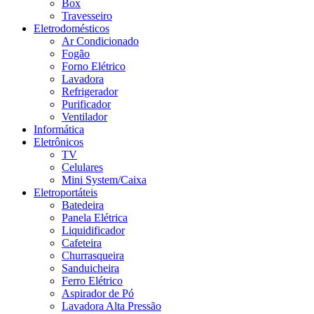
Box
Travesseiro
Eletrodomésticos
Ar Condicionado
Fogão
Forno Elétrico
Lavadora
Refrigerador
Purificador
Ventilador
Informática
Eletrônicos
TV
Celulares
Mini System/Caixa
Eletroportáteis
Batedeira
Panela Elétrica
Liquidificador
Cafeteira
Churrasqueira
Sanduicheira
Ferro Elétrico
Aspirador de Pó
Lavadora Alta Pressão