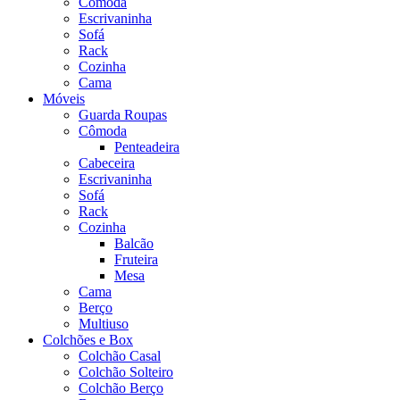
Cômoda
Escrivaninha
Sofá
Rack
Cozinha
Cama
Móveis
Guarda Roupas
Cômoda
Penteadeira
Cabeceira
Escrivaninha
Sofá
Rack
Cozinha
Balcão
Fruteira
Mesa
Cama
Berço
Multiuso
Colchões e Box
Colchão Casal
Colchão Solteiro
Colchão Berço