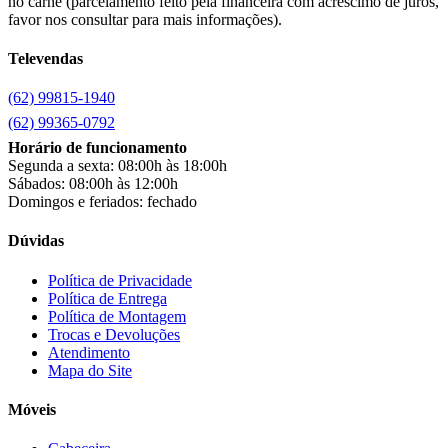
no carne (parcelamento feito pela financeira com acréscimo de juros,
Carioca Móveis
(8)
favor nos consultar para mais informações).
Cemaf
(1)
Televendas
Chamalar
(6)
Chamalux
(3)
(62) 99815-1940
Clarice
(13)
clock
(1)
(62) 99365-0792
Colibri
(11)
Horário de funcionamento
Colli
(53)
Segunda a sexta: 08:00h às 18:00h
Colormaq
(43)
Sábados: 08:00h às 12:00h
Companhia do Estofado
(3)
Domingos e feriados: fechado
Completa
(2)
Consul
(43)
Dúvidas
Continental
(2)
Cotherm
(2)
Política de Privacidade
Política de Entrega
D' Doro Móveis
(9)
Política de Montagem
Dako
(23)
Trocas e Devoluções
Demóbile
(13)
Atendimento
Dômina
(2)
Mapa do Site
Doripel
(14)
Duo Plast
(4)
Móveis
Electrolux
(21)
Elgin
(10)