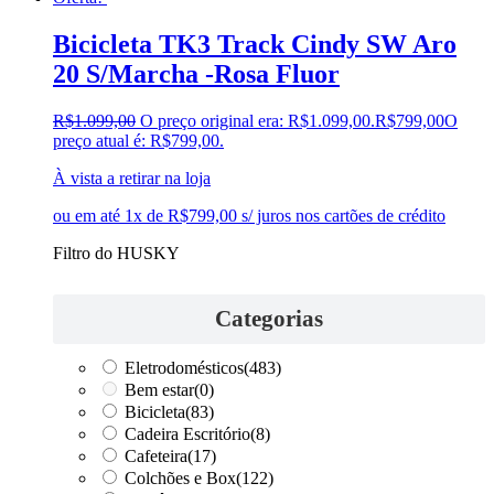
Bicicleta TK3 Track Cindy SW Aro
20 S/Marcha -Rosa Fluor
R$
1.099,00
O preço original era: R$1.099,00.
R$
799,00
O
preço atual é: R$799,00.
À vista a retirar na loja
ou em até 1x de R$799,00 s/ juros nos cartões de crédito
Filtro do HUSKY
Categorias
Eletrodomésticos
(483)
Bem estar
(0)
Bicicleta
(83)
Cadeira Escritório
(8)
Cafeteira
(17)
Colchões e Box
(122)