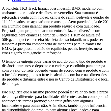
A bicicleta TK3 Track Impact possui design BMX moderno com
acabamento cromado e detalhes em vermelho. Sua estrutura é
reforçada e conta com guidão, canote do selim, pedivela e quadro de
11″ fabricados em aço carbono e aros tipo Aero parede dupla de 20″
em alumínio para garantir um produto seguro e com qualidade.
Projetada para proporcionar momentos de lazer e diversão com
segurança para crianças a partir de 8 anos e 1,10m de altura até
50Kg, a impact é a terceira bicicleta de uso infantil; mas pode ser
também a primeira companheira de manobras para iniciantes no
BMX, já que possui trolhão de equilíbrio, pedais freestyle, mesa
cross e garfo com gancheira reforçada.
O tempo de entrega pode variar de acordo com o tipo de produto e
distância entre nosso depósito e o endereço escolhido para entrega
com o valor do frete podendo variar de acordo com o produto e com
o local de entrega, pois o frete é calculado com base nas dimensões
do produto e distância entre o nosso Centro de Distribuição e o local
de entrega.
Isso significa que o mesmo produto poderá ter valor do frete e prazo
de entrega diferentes para localidades diferentes, assim como poderá
acontecer de termos promoção de frete grátis para algumas
localidades e para outras não. Além disso, também pode influenciar
na disponibilidade do produto para algumas localidades e para