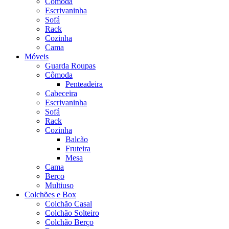
Cômoda
Escrivaninha
Sofá
Rack
Cozinha
Cama
Móveis
Guarda Roupas
Cômoda
Penteadeira
Cabeceira
Escrivaninha
Sofá
Rack
Cozinha
Balcão
Fruteira
Mesa
Cama
Berço
Multiuso
Colchões e Box
Colchão Casal
Colchão Solteiro
Colchão Berço