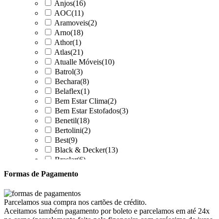
Anjos
(16)
AOC
(11)
Aramoveis
(2)
Arno
(18)
Athor
(1)
Atlas
(21)
Atualle Móveis
(10)
Batrol
(3)
Bechara
(8)
Belaflex
(1)
Bem Estar Clima
(2)
Bem Estar Estofados
(3)
Benetil
(18)
Bertolini
(2)
Best
(9)
Black & Decker
(13)
Braslar
(6)
Brastemp
(20)
Formas de Pagamento
Britânia
(52)
cadence
(41)
Cairu
(7)
Parcelamos sua compra nos cartões de crédito.
Canaã Moveis
(0)
Aceitamos também pagamento por boleto e parcelamos em até 24x
Canaã Móveis
(2)