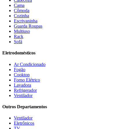
Cabeceira
Esmaltec
(4)
Cama
Estilofer
(2)
Cômoda
Estofados Leppos
(1)
Cozinha
Estofados solar
(9)
Escrivaninha
Fischer
(13)
Guarda Roupas
Multiuso
Fogatti
(9)
Rack
Gama
(26)
Sofá
Gazin
(2)
Gelius
(5)
Eletrodomésticos
Giga
(3)
GMT
(5)
Ar Condicionado
Gree
(3)
Fogão
HB Móveis
(2)
Cooktop
Henn
(2)
Forno Elétrico
Hisense
(2)
Lavadora
Hot Sat
(6)
Refrigerador
HP
(1)
Ventilador
Itatiaia
(2)
Outros Departamentos
JB BECHARA
(2)
JBL
(5)
Ventilador
Kaiki Móveis
(2)
Eletrônicos
KAMABEL
(6)
TV