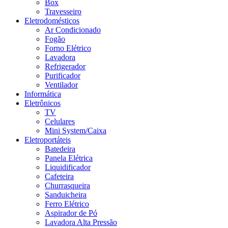
Box
Travesseiro
Eletrodomésticos
Ar Condicionado
Fogão
Forno Elétrico
Lavadora
Refrigerador
Purificador
Ventilador
Informática
Eletrônicos
TV
Celulares
Mini System/Caixa
Eletroportáteis
Batedeira
Panela Elétrica
Liquidificador
Cafeteira
Churrasqueira
Sanduicheira
Ferro Elétrico
Aspirador de Pó
Lavadora Alta Pressão