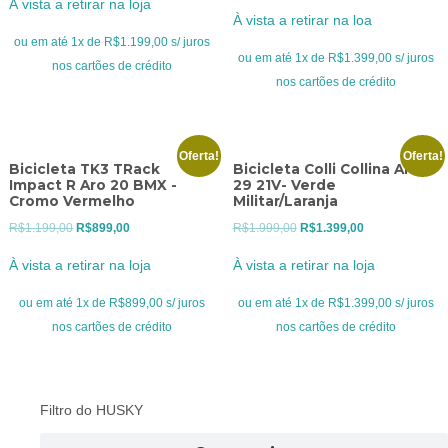
À vista a retirar na loja
preço
preço
original
atual
À vista a retirar na loa
original
atual
era:
é:
ou em até 1x de R$1.199,00 s/ juros
era:
é:
ou em até 1x de R$1.399,00 s/ juros
R$1.599,00.
R$1.199,00.
nos cartões de crédito
R$1.999,00.
R$1.399,00.
nos cartões de crédito
Oferta!
Oferta!
Bicicleta TK3 TRack
Bicicleta Colli Collina Aro
Impact R Aro 20 BMX -
29 21V- Verde
Cromo Vermelho
Militar/Laranja
O
O
O
O
R$
1.199,00
R$
899,00
R$
1.999,00
R$
1.399,00
preço
preço
preço
preço
À vista a retirar na loja
À vista a retirar na loja
original
atual
original
atual
era:
é:
era:
é:
ou em até 1x de R$899,00 s/ juros
ou em até 1x de R$1.399,00 s/ juros
R$1.199,00.
R$899,00.
R$1.999,00.
R$1.399,00.
nos cartões de crédito
nos cartões de crédito
Filtro do HUSKY