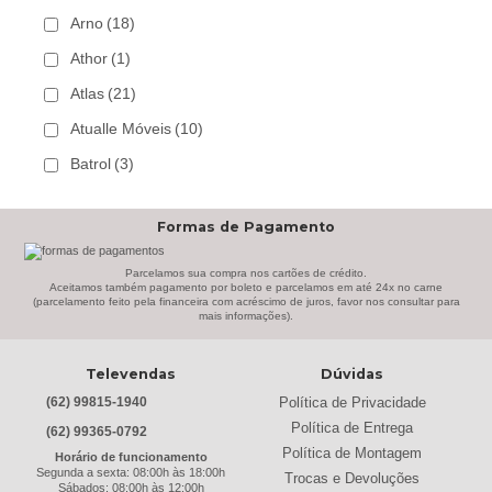
Arno
(18)
Athor
(1)
Atlas
(21)
Atualle Móveis
(10)
Batrol
(3)
Bechara
(8)
Formas de Pagamento
Belaflex
(1)
Bem Estar Clima
(2)
Parcelamos sua compra nos cartões de crédito.
Aceitamos também pagamento por boleto e parcelamos em até 24x no carne
(parcelamento feito pela financeira com acréscimo de juros, favor nos consultar para
Bem Estar Estofados
(3)
mais informações).
Benetil
(18)
Televendas
Dúvidas
Bertolini
(2)
Política de Privacidade
(62) 99815-1940
Best
(9)
Política de Entrega
(62) 99365-0792
Black & Decker
(13)
Política de Montagem
Horário de funcionamento
Segunda a sexta: 08:00h às 18:00h
Trocas e Devoluções
Braslar
(6)
Sábados: 08:00h às 12:00h