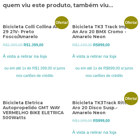
quem viu este produto, também viu...
Oferta!
Oferta!
Bicicleta Colli Collina Aro
Bicicleta TK3 Track Impact
29 21V- Preto
An Aro 20 BMX Cromo -
Fosco/Amarelo
Amarelo Neon
O
O
O
O
R$
1.999,00
R$
1.399,00
R$
1.199,00
R$
899,00
preço
preço
preço
preço
À vista a retirar na loja
À vista a retirar na loja
original
atual
original
atual
era:
é:
era:
é:
ou em até 1x de R$1.399,00 s/ juros
ou em até 1x de R$899,00 s/ juros
R$1.999,00.
R$1.399,00.
R$1.199,00.
R$899,00.
nos cartões de crédito
nos cartões de crédito
Oferta!
Bicicleta Eletrica
Bicicleta TK3Track Rittual
Autopropelido GMT WAY
Aro 20 Disco Susp.-
VERMELHO BIKE ELETRICA
Amarelo Neon
500Watts
O
O
R$
1.399,00
R$
999,00
preço
preço
À vista a retirar na loja
original
atual