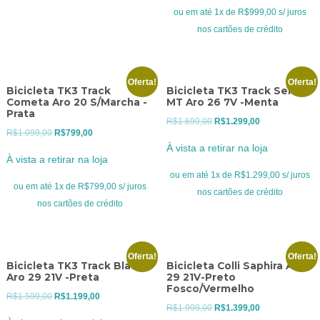
era:
é:
ou em até 1x de R$999,00 s/ juros
R$1.399,00.
R$999,00.
nos cartões de crédito
Oferta!
Oferta!
Bicicleta TK3 Track
Bicicleta TK3 Track Serana
Cometa Aro 20 S/Marcha -
MT Aro 26 7V -Menta
Prata
O
O
R$
1.699,00
R$
1.299,00
O
O
R$
1.099,00
R$
799,00
preço
preço
À vista a retirar na loja
preço
preço
original
atual
À vista a retirar na loja
original
atual
era:
é:
ou em até 1x de R$1.299,00 s/ juros
era:
é:
ou em até 1x de R$799,00 s/ juros
R$1.699,00.
R$1.299,00.
nos cartões de crédito
R$1.099,00.
R$799,00.
nos cartões de crédito
Oferta!
Oferta!
Bicicleta TK3 Track Black
Bicicleta Colli Saphira Aro
Aro 29 21V -Preta
29 21V-Preto
Fosco/Vermelho
O
O
R$
1.599,00
R$
1.199,00
O
O
R$
1.999,00
R$
1.399,00
preço
preço