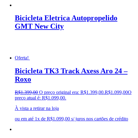
Bicicleta Eletrica Autopropelido
GMT New City
Oferta!
Bicicleta TK3 Track Axess Aro 24 –
Roxo
R$
1.399,00
O preço original era: R$1.399,00.
R$
1.099,00
O
preço atual é: R$1.099,00.
À vista a retirar na loja
ou em até 1x de R$1.099,00 s/ juros nos cartões de crédito