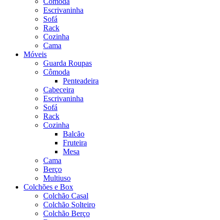
Cômoda
Escrivaninha
Sofá
Rack
Cozinha
Cama
Móveis
Guarda Roupas
Cômoda
Penteadeira
Cabeceira
Escrivaninha
Sofá
Rack
Cozinha
Balcão
Fruteira
Mesa
Cama
Berço
Multiuso
Colchões e Box
Colchão Casal
Colchão Solteiro
Colchão Berço