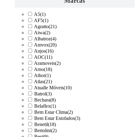
Marcas
A5
(1)
AF5
(1)
Agratto
(21)
Aiwa
(2)
Albatroz
(4)
Amvox
(20)
Anjos
(16)
AOC
(11)
Aramoveis
(2)
Arno
(18)
Athor
(1)
Atlas
(21)
Atualle Móveis
(10)
Batrol
(3)
Bechara
(8)
Belaflex
(1)
Bem Estar Clima
(2)
Bem Estar Estofados
(3)
Benetil
(18)
Bertolini
(2)
Best
(9)