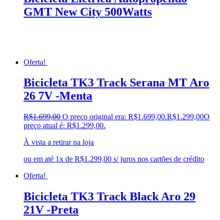
GMT New City 500Watts
Oferta!
Bicicleta TK3 Track Serana MT Aro
26 7V -Menta
R$
1.699,00
O preço original era: R$1.699,00.
R$
1.299,00
O
preço atual é: R$1.299,00.
À vista a retirar na loja
ou em até 1x de R$1.299,00 s/ juros nos cartões de crédito
Oferta!
Bicicleta TK3 Track Black Aro 29
21V -Preta