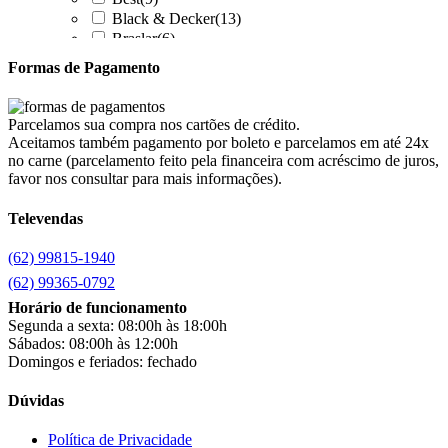
Black & Decker
(13)
Braslar
(6)
Brastemp
(20)
Formas de Pagamento
Britânia
(52)
cadence
(41)
Cairu
(7)
Parcelamos sua compra nos cartões de crédito.
Canaã Moveis
(0)
Aceitamos também pagamento por boleto e parcelamos em até 24x
Canaã Móveis
(2)
no carne (parcelamento feito pela financeira com acréscimo de juros,
Carioca Móveis
(8)
favor nos consultar para mais informações).
Cemaf
(1)
Televendas
Chamalar
(6)
Chamalux
(3)
(62) 99815-1940
Clarice
(15)
clock
(1)
(62) 99365-0792
Colibri
(11)
Horário de funcionamento
Colli
(53)
Segunda a sexta: 08:00h às 18:00h
Colormaq
(43)
Sábados: 08:00h às 12:00h
Companhia do Estofado
(3)
Domingos e feriados: fechado
Completa
(2)
Consul
(43)
Dúvidas
Continental
(2)
Cotherm
(2)
Política de Privacidade