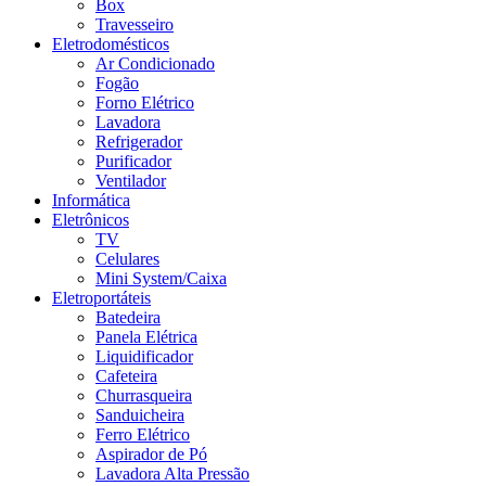
Box
Travesseiro
Eletrodomésticos
Ar Condicionado
Fogão
Forno Elétrico
Lavadora
Refrigerador
Purificador
Ventilador
Informática
Eletrônicos
TV
Celulares
Mini System/Caixa
Eletroportáteis
Batedeira
Panela Elétrica
Liquidificador
Cafeteira
Churrasqueira
Sanduicheira
Ferro Elétrico
Aspirador de Pó
Lavadora Alta Pressão