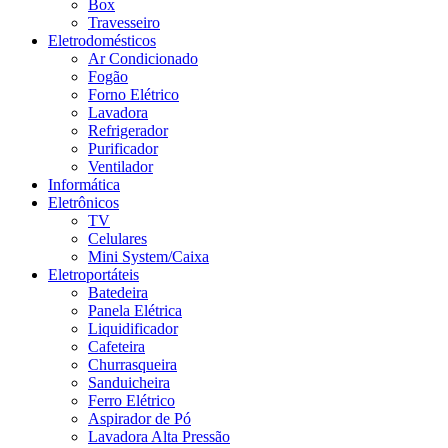
Box
Travesseiro
Eletrodomésticos
Ar Condicionado
Fogão
Forno Elétrico
Lavadora
Refrigerador
Purificador
Ventilador
Informática
Eletrônicos
TV
Celulares
Mini System/Caixa
Eletroportáteis
Batedeira
Panela Elétrica
Liquidificador
Cafeteira
Churrasqueira
Sanduicheira
Ferro Elétrico
Aspirador de Pó
Lavadora Alta Pressão