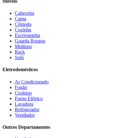
Móveis
Electrolux
(21)
Elgin
(10)
Cabeceira
Esmaltec
(4)
Cama
Estilofer
(2)
Cômoda
Estofados Leppos
(1)
Cozinha
Estofados solar
(9)
Escrivaninha
Fischer
(13)
Guarda Roupas
Multiuso
Fogatti
(9)
Rack
Gama
(26)
Sofá
Gazin
(2)
Gelius
(5)
Eletrodomésticos
Giga
(3)
GMT
(5)
Ar Condicionado
Gree
(3)
Fogão
HB Móveis
(2)
Cooktop
Henn
(2)
Forno Elétrico
Hisense
(2)
Lavadora
Hot Sat
(6)
Refrigerador
HP
(1)
Ventilador
Itatiaia
(2)
Outros Departamentos
JB BECHARA
(2)
JBL
(5)