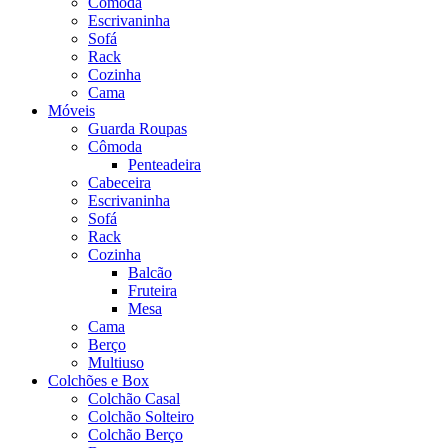
Cômoda
Escrivaninha
Sofá
Rack
Cozinha
Cama
Móveis
Guarda Roupas
Cômoda
Penteadeira
Cabeceira
Escrivaninha
Sofá
Rack
Cozinha
Balcão
Fruteira
Mesa
Cama
Berço
Multiuso
Colchões e Box
Colchão Casal
Colchão Solteiro
Colchão Berço