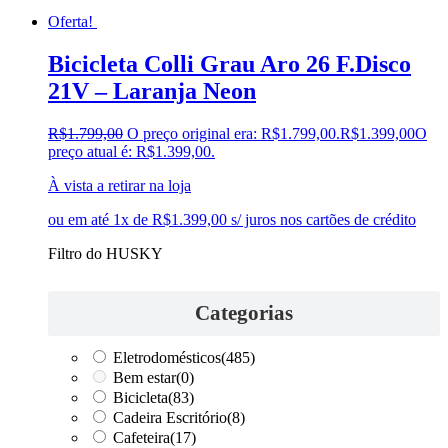
Oferta!
Bicicleta Colli Grau Aro 26 F.Disco
21V – Laranja Neon
R$
1.799,00
O preço original era: R$1.799,00.
R$
1.399,00
O
preço atual é: R$1.399,00.
À vista a retirar na loja
ou em até 1x de R$1.399,00 s/ juros nos cartões de crédito
Filtro do HUSKY
Categorias
Eletrodomésticos
(485)
Bem estar
(0)
Bicicleta
(83)
Cadeira Escritório
(8)
Cafeteira
(17)