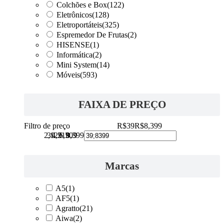
Colchões e Box
(122)
Eletrônicos
(128)
Eletroportáteis
(325)
Espremedor De Frutas
(2)
HISENSE
(1)
Informática
(2)
Mini System
(14)
Móveis
(593)
FAIXA DE PREÇO
Filtro de preço
R$39
R$8,399
2,129
39
4,219
6,309
8,399
Marcas
A5
(1)
AF5
(1)
Agratto
(21)
Aiwa
(2)