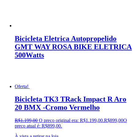
Bicicleta Eletrica Autopropelido
GMT WAY ROSA BIKE ELETRICA
500Watts
Oferta!
Bicicleta TK3 TRack Impact R Aro
20 BMX -Cromo Vermelho
R$
1.199,00
O preço original era: R$1.199,00.
R$
899,00
O
preço atual é: R$899,00.
À vista a retirar na loja