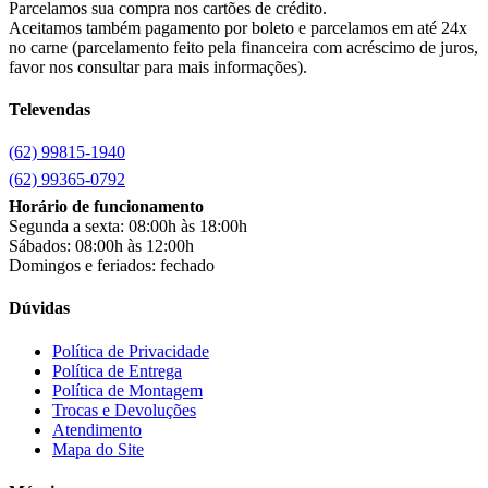
Cairu
(7)
Parcelamos sua compra nos cartões de crédito.
Canaã Moveis
(0)
Aceitamos também pagamento por boleto e parcelamos em até 24x
Canaã Móveis
(2)
no carne (parcelamento feito pela financeira com acréscimo de juros,
Carioca Móveis
(8)
favor nos consultar para mais informações).
Cemaf
(1)
Televendas
Chamalar
(6)
Chamalux
(3)
(62) 99815-1940
Clarice
(15)
clock
(1)
(62) 99365-0792
Colibri
(11)
Horário de funcionamento
Colli
(53)
Segunda a sexta: 08:00h às 18:00h
Colormaq
(43)
Sábados: 08:00h às 12:00h
Companhia do Estofado
(3)
Domingos e feriados: fechado
Completa
(2)
Consul
(43)
Dúvidas
Continental
(2)
Cotherm
(2)
Política de Privacidade
Política de Entrega
D' Doro Móveis
(9)
Política de Montagem
Dako
(23)
Trocas e Devoluções
Demóbile
(13)
Atendimento
Dômina
(2)
Mapa do Site
Doripel
(14)
Duo Plast
(4)