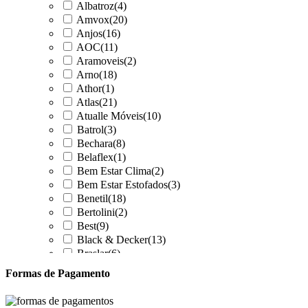
Albatroz
(4)
Amvox
(20)
Anjos
(16)
AOC
(11)
Aramoveis
(2)
Arno
(18)
Athor
(1)
Atlas
(21)
Atualle Móveis
(10)
Batrol
(3)
Bechara
(8)
Belaflex
(1)
Bem Estar Clima
(2)
Bem Estar Estofados
(3)
Benetil
(18)
Bertolini
(2)
Best
(9)
Black & Decker
(13)
Braslar
(6)
Brastemp
(20)
Formas de Pagamento
Britânia
(52)
cadence
(41)