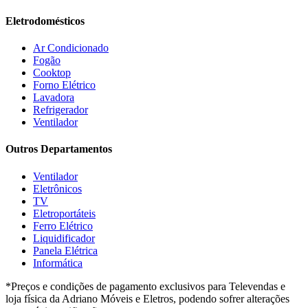
Gelius
(5)
Eletrodomésticos
Giga
(3)
GMT
(5)
Ar Condicionado
Gree
(3)
Fogão
HB Móveis
(2)
Cooktop
Henn
(2)
Forno Elétrico
Hisense
(2)
Lavadora
Hot Sat
(6)
Refrigerador
HP
(1)
Ventilador
Itatiaia
(2)
Outros Departamentos
JB BECHARA
(2)
JBL
(5)
Ventilador
Kaiki Móveis
(2)
Eletrônicos
KAMABEL
(6)
TV
Kaslianc
(3)
Eletroportáteis
kasper
(2)
Ferro Elétrico
Kaza
(1)
Liquidificador
Leifer
(4)
Panela Elétrica
Lenoxx
(13)
Informática
Leppos
(0)
*Preços e condições de pagamento exclusivos para Televendas e
Level
(3)
loja física da Adriano Móveis e Eletros, podendo sofrer alterações
LG
(8)