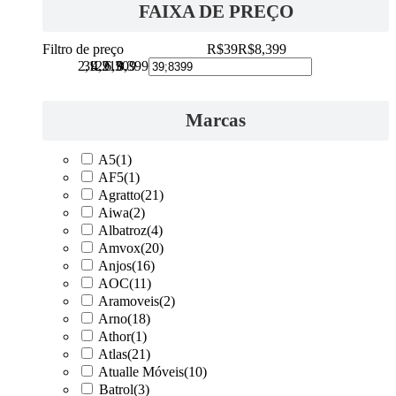
FAIXA DE PREÇO
Filtro de preço
R$39
R$8,399
2,129
39
4,219
6,309
8,399
Marcas
A5
(1)
AF5
(1)
Agratto
(21)
Aiwa
(2)
Albatroz
(4)
Amvox
(20)
Anjos
(16)
AOC
(11)
Aramoveis
(2)
Arno
(18)
Athor
(1)
Atlas
(21)
Atualle Móveis
(10)
Batrol
(3)