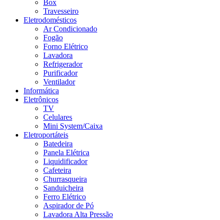
Box
Travesseiro
Eletrodomésticos
Ar Condicionado
Fogão
Forno Elétrico
Lavadora
Refrigerador
Purificador
Ventilador
Informática
Eletrônicos
TV
Celulares
Mini System/Caixa
Eletroportáteis
Batedeira
Panela Elétrica
Liquidificador
Cafeteira
Churrasqueira
Sanduicheira
Ferro Elétrico
Aspirador de Pó
Lavadora Alta Pressão