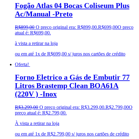
Fogão Atlas 04 Bocas Coliseum Plus
Ac/Manual -Preto
R$
899,00
O preço original era: R$899,00.
R$
699,00
O preço
atual é: R$699,00.
à vista a retirar na loja
ou em até 1x de R$699,00 s/ juros nos cartões de crédito
Oferta!
Forno Eletrico a Gás de Embutir 77
Litros Brastemp Clean BOA61A
(220V ) -Inox
R$
3.299,00
O preço original era: R$3.299,00.
R$
2.799,00
O
preço atual é: R$2.799,00.
À vista a retirar na loja
ou em até 1x de R$2.799,00 s/ juros nos cartões de crédito