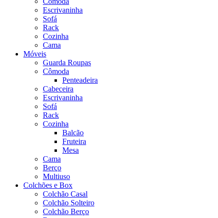
Cômoda
Escrivaninha
Sofá
Rack
Cozinha
Cama
Móveis
Guarda Roupas
Cômoda
Penteadeira
Cabeceira
Escrivaninha
Sofá
Rack
Cozinha
Balcão
Fruteira
Mesa
Cama
Berço
Multiuso
Colchões e Box
Colchão Casal
Colchão Solteiro
Colchão Berço