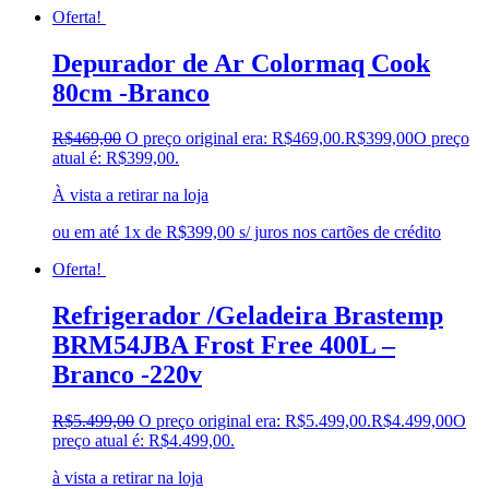
Oferta!
Depurador de Ar Colormaq Cook
80cm -Branco
R$
469,00
O preço original era: R$469,00.
R$
399,00
O preço
atual é: R$399,00.
À vista a retirar na loja
ou em até 1x de R$399,00 s/ juros nos cartões de crédito
Oferta!
Refrigerador /Geladeira Brastemp
BRM54JBA Frost Free 400L –
Branco -220v
R$
5.499,00
O preço original era: R$5.499,00.
R$
4.499,00
O
preço atual é: R$4.499,00.
à vista a retirar na loja