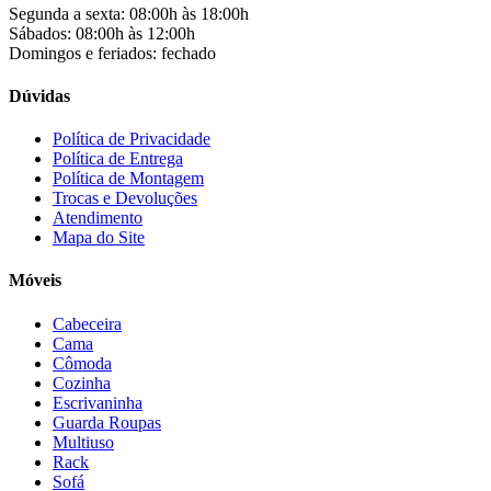
Colli
(53)
Segunda a sexta: 08:00h às 18:00h
Colormaq
(43)
Sábados: 08:00h às 12:00h
Companhia do Estofado
(3)
Domingos e feriados: fechado
Completa
(2)
Consul
(43)
Dúvidas
Continental
(2)
Cotherm
(2)
Política de Privacidade
Política de Entrega
D' Doro Móveis
(9)
Política de Montagem
Dako
(23)
Trocas e Devoluções
Demóbile
(13)
Atendimento
Dômina
(2)
Mapa do Site
Doripel
(14)
Duo Plast
(4)
Móveis
Electrolux
(21)
Elgin
(10)
Cabeceira
Esmaltec
(4)
Cama
Estilofer
(2)
Cômoda
Estofados Leppos
(1)
Cozinha
Estofados solar
(9)
Escrivaninha
Fischer
(13)
Guarda Roupas
Multiuso
Fogatti
(9)
Rack
Gama
(26)
Sofá
Gazin
(2)