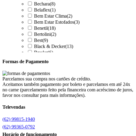
Bechara
(8)
Belaflex
(1)
Bem Estar Clima
(2)
Bem Estar Estofados
(3)
Benetil
(18)
Bertolini
(2)
Best
(9)
Black & Decker
(13)
Braslar
(6)
Brastemp
(20)
Formas de Pagamento
Britânia
(52)
cadence
(41)
Cairu
(7)
Parcelamos sua compra nos cartões de crédito.
Canaã Moveis
(0)
Aceitamos também pagamento por boleto e parcelamos em até 24x
Canaã Móveis
(2)
no carne (parcelamento feito pela financeira com acréscimo de juros,
Carioca Móveis
(8)
favor nos consultar para mais informações).
Cemaf
(1)
Televendas
Chamalar
(6)
Chamalux
(3)
(62) 99815-1940
Clarice
(15)
clock
(1)
(62) 99365-0792
Colibri
(11)
Horário de funcionamento