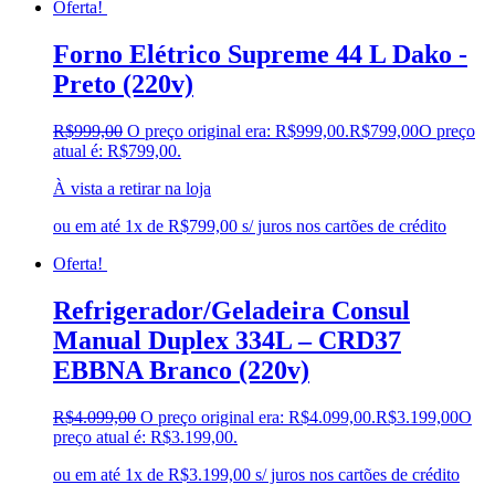
Oferta!
Forno Elétrico Supreme 44 L Dako -
Preto (220v)
R$
999,00
O preço original era: R$999,00.
R$
799,00
O preço
atual é: R$799,00.
À vista a retirar na loja
ou em até 1x de R$799,00 s/ juros nos cartões de crédito
Oferta!
Refrigerador/Geladeira Consul
Manual Duplex 334L – CRD37
EBBNA Branco (220v)
R$
4.099,00
O preço original era: R$4.099,00.
R$
3.199,00
O
preço atual é: R$3.199,00.
ou em até 1x de R$3.199,00 s/ juros nos cartões de crédito