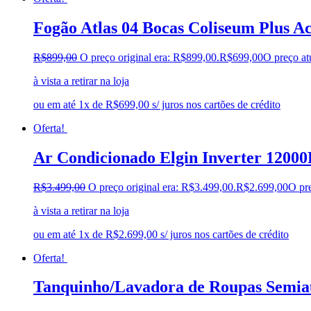
Fogão Atlas 04 Bocas Coliseum Plus A
R$
899,00
O preço original era: R$899,00.
R$
699,00
O preço at
à vista a retirar na loja
ou em até 1x de R$699,00 s/ juros nos cartões de crédito
Oferta!
Ar Condicionado Elgin Inverter 12000
R$
3.499,00
O preço original era: R$3.499,00.
R$
2.699,00
O pre
à vista a retirar na loja
ou em até 1x de R$2.699,00 s/ juros nos cartões de crédito
Oferta!
Tanquinho/Lavadora de Roupas Semiau