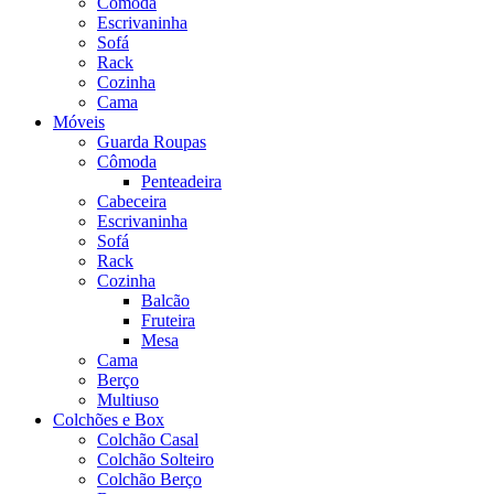
Cômoda
Escrivaninha
Sofá
Rack
Cozinha
Cama
Móveis
Guarda Roupas
Cômoda
Penteadeira
Cabeceira
Escrivaninha
Sofá
Rack
Cozinha
Balcão
Fruteira
Mesa
Cama
Berço
Multiuso
Colchões e Box
Colchão Casal
Colchão Solteiro
Colchão Berço