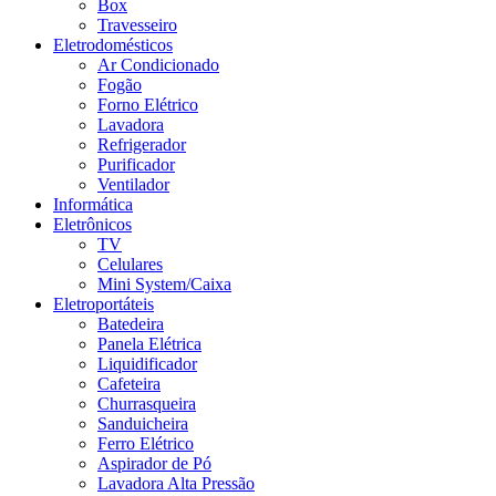
Box
Travesseiro
Eletrodomésticos
Ar Condicionado
Fogão
Forno Elétrico
Lavadora
Refrigerador
Purificador
Ventilador
Informática
Eletrônicos
TV
Celulares
Mini System/Caixa
Eletroportáteis
Batedeira
Panela Elétrica
Liquidificador
Cafeteira
Churrasqueira
Sanduicheira
Ferro Elétrico
Aspirador de Pó
Lavadora Alta Pressão