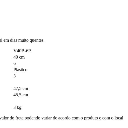
l em dias muito quentes.
V40B-6P
40 cm
6
Plástico
3
47,5 cm
45,5 cm
3 kg
valor do frete podendo variar de acordo com o produto e com o local