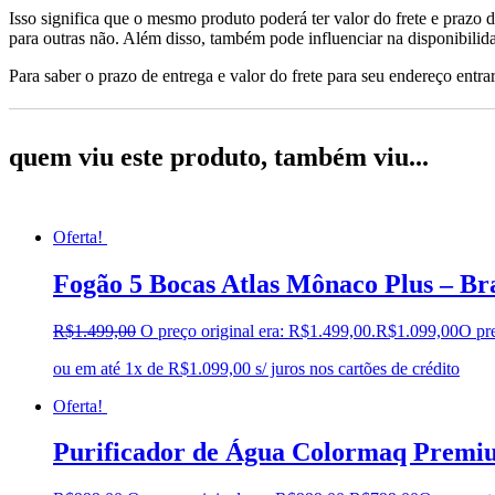
Isso significa que o mesmo produto poderá ter valor do frete e prazo 
para outras não. Além disso, também pode influenciar na disponibilid
Para saber o prazo de entrega e valor do frete para seu endereço entrar
quem viu este produto, também viu...
Oferta!
Fogão 5 Bocas Atlas Mônaco Plus – Br
R$
1.499,00
O preço original era: R$1.499,00.
R$
1.099,00
O pre
ou em até 1x de R$1.099,00 s/ juros nos cartões de crédito
Oferta!
Purificador de Água Colormaq Prem