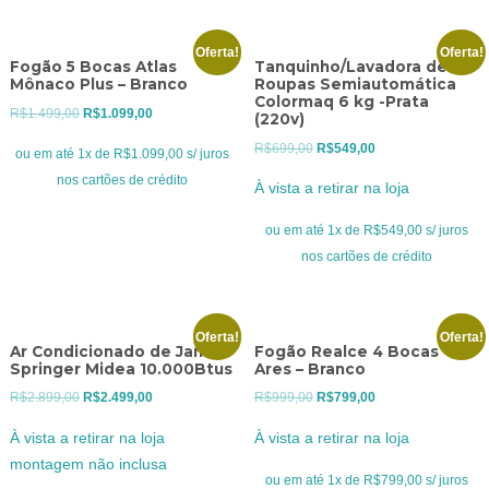
Oferta!
Oferta!
Fogão 5 Bocas Atlas
Tanquinho/Lavadora de
Mônaco Plus – Branco
Roupas Semiautomática
Colormaq 6 kg -Prata
O
O
R$
1.499,00
R$
1.099,00
(220v)
preço
preço
O
O
R$
699,00
R$
549,00
ou em até 1x de R$1.099,00 s/ juros
original
atual
preço
preço
nos cartões de crédito
À vista a retirar na loja
era:
é:
original
atual
R$1.499,00.
R$1.099,00.
era:
é:
ou em até 1x de R$549,00 s/ juros
R$699,00.
R$549,00.
nos cartões de crédito
Oferta!
Oferta!
Ar Condicionado de Janela
Fogão Realce 4 Bocas
Springer Midea 10.000Btus
Ares – Branco
O
O
O
O
R$
2.899,00
R$
2.499,00
R$
999,00
R$
799,00
preço
preço
preço
preço
À vista a retirar na loja
À vista a retirar na loja
original
atual
original
atual
montagem não inclusa
era:
é:
era:
é:
ou em até 1x de R$799,00 s/ juros