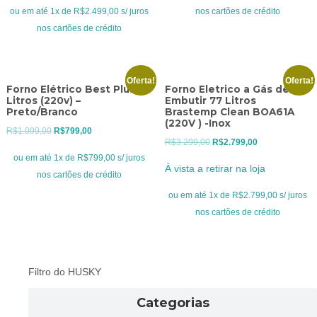
R$2.899,00.
R$2.499,00.
R$999,00.
R$799,00.
ou em até 1x de R$2.499,00 s/ juros
nos cartões de crédito
nos cartões de crédito
Oferta!
Oferta!
Forno Elétrico Best Plus 60
Forno Eletrico a Gás de
Litros (220v) –
Embutir 77 Litros
Preto/Branco
Brastemp Clean BOA61A
(220V ) -Inox
O
O
R$
1.099,00
R$
799,00
O
O
R$
3.299,00
R$
2.799,00
preço
preço
ou em até 1x de R$799,00 s/ juros
preço
preço
original
atual
À vista a retirar na loja
nos cartões de crédito
original
atual
era:
é:
era:
é:
ou em até 1x de R$2.799,00 s/ juros
R$1.099,00.
R$799,00.
R$3.299,00.
R$2.799,00.
nos cartões de crédito
Filtro do HUSKY
Categorias