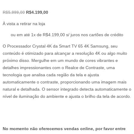
O
O
R$
5.999,00
R$
4.199,00
preço
preço
À vista a retirar na loja
original
atual
era:
é:
ou em até 1x de R$4.199,00 s/ juros nos cartões de crédito
R$5.999,00.
R$4.199,00.
O Processador Crystal 4K da Smart TV 65 4K Samsung, seu
conteúdo é otimizado para alcançar a resolução 4K ou algo muito
próximo disso. Mergulhe em um mundo de cores vibrantes e
detalhes impressionantes com o Realce de Contraste, uma
tecnologia que analisa cada região da tela e ajusta
automaticamente o contraste, proporcionando uma imagem mais
natural e detalhada. O sensor integrado detecta automaticamente o
nível de iluminação do ambiente e ajusta o brilho da tela de acordo.
No momento não oferecemos vendas online, por favor entre