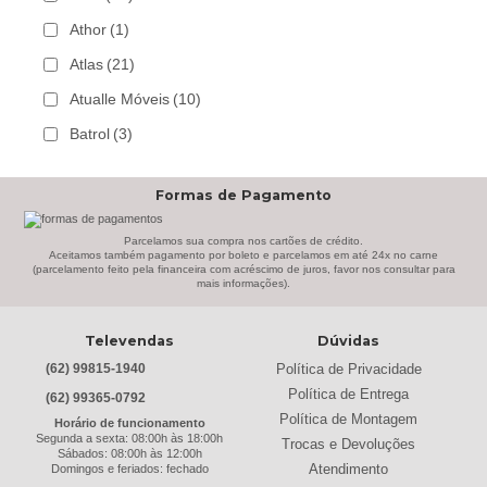
Athor
(1)
Atlas
(21)
Atualle Móveis
(10)
Batrol
(3)
Bechara
(8)
Formas de Pagamento
Belaflex
(1)
Bem Estar Clima
(2)
Parcelamos sua compra nos cartões de crédito.
Aceitamos também pagamento por boleto e parcelamos em até 24x no carne
(parcelamento feito pela financeira com acréscimo de juros, favor nos consultar para
Bem Estar Estofados
(3)
mais informações).
Benetil
(18)
Televendas
Dúvidas
Bertolini
(2)
Política de Privacidade
(62) 99815-1940
Best
(9)
Política de Entrega
(62) 99365-0792
Black & Decker
(13)
Política de Montagem
Horário de funcionamento
Segunda a sexta: 08:00h às 18:00h
Trocas e Devoluções
Braslar
(6)
Sábados: 08:00h às 12:00h
Atendimento
Domingos e feriados: fechado
Brastemp
(20)