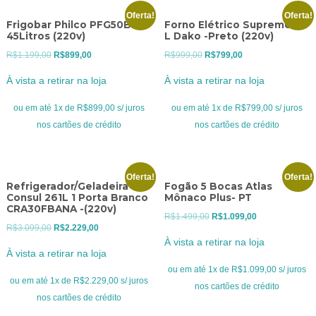
Oferta!
Oferta!
Frigobar Philco PFG50B
Forno Elétrico Supreme 44
45Litros (220v)
L Dako -Preto (220v)
O
O
O
O
R$
1.199,00
R$
899,00
R$
999,00
R$
799,00
preço
preço
preço
preço
À vista a retirar na loja
À vista a retirar na loja
original
atual
original
atual
era:
é:
era:
é:
ou em até 1x de R$899,00 s/ juros
ou em até 1x de R$799,00 s/ juros
R$1.199,00.
R$899,00.
R$999,00.
R$799,00.
nos cartões de crédito
nos cartões de crédito
Oferta!
Oferta!
Refrigerador/Geladeira
Fogão 5 Bocas Atlas
Consul 261L 1 Porta Branco
Mônaco Plus- PT
CRA30FBANA -(220v)
O
O
R$
1.499,00
R$
1.099,00
O
O
R$
3.099,00
R$
2.229,00
preço
preço
À vista a retirar na loja
preço
preço
original
atual
À vista a retirar na loja
original
atual
era:
é:
ou em até 1x de R$1.099,00 s/ juros
era:
é:
ou em até 1x de R$2.229,00 s/ juros
R$1.499,00.
R$1.099,00.
nos cartões de crédito
R$3.099,00.
R$2.229,00.
nos cartões de crédito