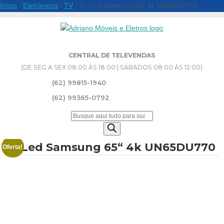
Início
/
Eletrônicos
/
TV
/ Tv Led Samsung 65“ 4k UN65DU770
CENTRAL DE TELEVENDAS
(DE SEG A SEX 08:00 ÀS 18:00 | SÁBADOS 08:00 ÀS 12:00)
(62) 99815-1940
(62) 99365-0792
Pesquisar
produtos
Tv Led Samsung 65“ 4k UN65DU770
Oferta!