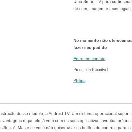
Uma Smart TV para curtir seus 
de som, imagem e tecnologias d
No momento não oferecemos v
fazer seu pedido
Entre em contato
Produto indisponível
Philips
nstrução desse modelo, a Android TV. Um sistema operacional super lev
antagens é que ele já vem com os seus aplicativos favoritos pré-insta
istância*. Mas e se você não quiser usar os botões do controle para i