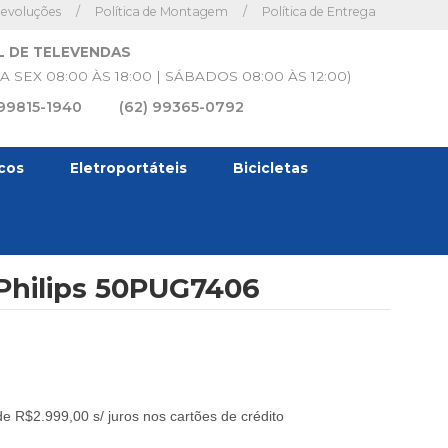
Devoluções
/
Política de Montagem
/
Política de Entrega
L DE TELEVENDAS
A SEX 08:00 ÀS 18:00 | SÁBADOS 08:00 ÀS 12:00)
 99815-1940
(62) 99365-0792
icos
Eletroportáteis
Bicicletas
Philips 50PUG7406
e R$2.999,00 s/ juros nos cartões de crédito
9,00.