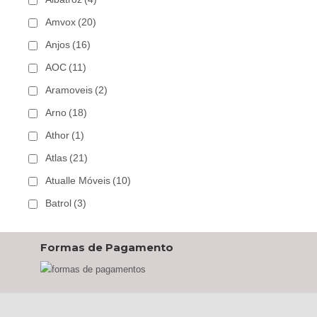
Amvox
(20)
Anjos
(16)
AOC
(11)
Aramoveis
(2)
Arno
(18)
Athor
(1)
Atlas
(21)
Atualle Móveis
(10)
Batrol
(3)
Bechara
(8)
Formas de Pagamento
Belaflex
(1)
Bem Estar Clima
(2)
Bem Estar Estofados
(3)
Benetil
(18)