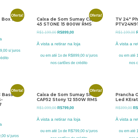
Oferta!
Oferta!
X Box 900
Caixa de Som Sumay Cap
TV 24″ Ph
45 STONE 15 800W RMS
PTV24N9
O
O
O
R$
1.199,00
R$
899,00
R$
1.199,00
preço
ja
preço
preço
p
tual
À vista a retirar na loja
À vista a re
original
atual
o
:
,00 s/ juros
era:
é:
e
ou em até 1x de R$899,00 s/ juros
ou em até 1
R$1.199,00.
rédito
R$1.199,00.
R$899,00.
R
nos cartões de crédito
nos c
Oferta!
Oferta!
 Bass
Caixa de Som Sumay SM-
Prancha 
S-
CAP52 Stony 12 550W RMS
Led KErat
7
O
O
O
R$
1.099,00
R$
799,00
R$
399,00
R$
preço
preço
pr
À vista a retirar na loja
À vista a re
o
original
atual
ori
ja
l
era:
é:
era
ou em até 1x de R$799,00 s/ juros
ou em até 1
00 s/ juros
R$1.099,00.
R$799,00.
R$