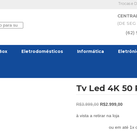
Trocas e 
CENTRA
(DE SEG 
(62)
Box
Eletrodomésticos
Informática
Eletrôn
Tv Led 4K 50 
O
O
R$
3.999,00
R$
2.999,00
preço
preço
à vista a retirar na loja
original
atual
era:
é:
ou em até 1x d
R$3.999,00.
R$2.99