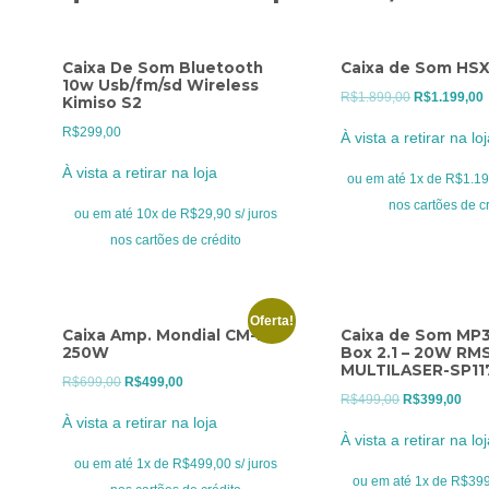
Caixa De Som Bluetooth
Caixa de Som HS
10w Usb/fm/sd Wireless
O
R$
1.899,00
R$
1.199,00
Kimiso S2
preço
R$
299,00
À vista a retirar na lo
original
a
À vista a retirar na loja
era:
é
ou em até 1x de R$1.199
R$1.899,00.
nos cartões de c
ou em até 10x de R$29,90 s/ juros
nos cartões de crédito
Oferta!
Caixa Amp. Mondial CM-250
Caixa de Som MP3
250W
Box 2.1 – 20W RM
MULTILASER-SP11
O
O
R$
699,00
R$
499,00
O
O
R$
499,00
R$
399,00
preço
preço
À vista a retirar na loja
preço
preç
original
atual
À vista a retirar na lo
original
atua
era:
é:
ou em até 1x de R$499,00 s/ juros
era:
é:
ou em até 1x de R$399,
R$699,00.
R$499,00.