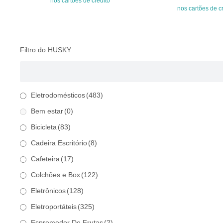
nos cartões de crédito
R$499,00.
R$39
nos cartões de c
Filtro do HUSKY
Eletrodomésticos
(483)
Bem estar
(0)
Bicicleta
(83)
Cadeira Escritório
(8)
Cafeteira
(17)
Colchões e Box
(122)
Eletrônicos
(128)
Eletroportáteis
(325)
Espremedor De Frutas
(2)