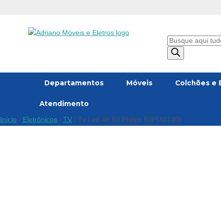
Oferta!
Pesquisar
produtos
Departamentos
Móveis
Colchões e 
Atendimento
Início
/
Eletrônicos
/
TV
/ Tv Led 4K 50 Philips 50PUG7406