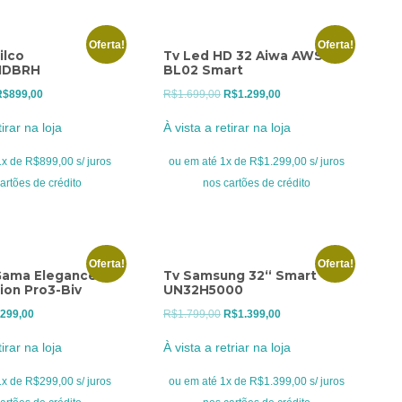
Oferta!
Oferta!
ilco
Tv Led HD 32 Aiwa AWS-32-
1DBRH
BL02 Smart
O
O
O
O
R$
899,00
R$
1.699,00
R$
1.299,00
reço
preço
preço
preço
tirar na loja
À vista a retirar na loja
riginal
atual
original
atual
ra:
é:
era:
é:
x de R$899,00 s/ juros
ou em até 1x de R$1.299,00 s/ juros
$1.199,00.
R$899,00.
R$1.699,00.
R$1.299,00.
artões de crédito
nos cartões de crédito
Oferta!
Oferta!
Gama Elegance
Tv Samsung 32“ Smart
ion Pro3-Biv
UN32H5000
O
O
O
299,00
R$
1.799,00
R$
1.399,00
eço
preço
preço
preço
tirar na loja
À vista a retriar na loja
ginal
atual
original
atual
:
é:
era:
é:
x de R$299,00 s/ juros
ou em até 1x de R$1.399,00 s/ juros
399,00.
R$299,00.
R$1.799,00.
R$1.399,00.