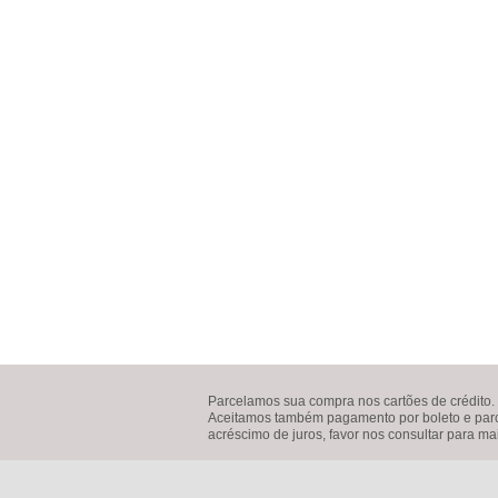
Parcelamos sua compra nos cartões de crédito.
Aceitamos também pagamento por boleto e parce
acréscimo de juros, favor nos consultar para ma