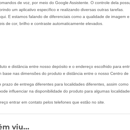
mandos de voz, por meio do Google Assistente. O controle dela possu
indo um aplicativo específico e realizando diversas outras tarefas.
aqui. E estamos falando de diferenciais como a qualidade de imagem e
s de cor, brilho e contraste automaticamente elevados.
uto e distância entre nosso depósito e o endereço escolhido para ent
om base nas dimensões do produto e distância entre o nosso Centro de D
 e prazo de entrega diferentes para localidades diferentes, assim com
ode influenciar na disponibilidade do produto para algumas localidade
reço entrar em contato pelos telefones que estão no site.
m viu...