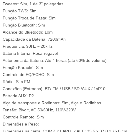
Tweeter: Sim, 1 de 3” polegadas
Função TWS: Sim
Função Troca de Pasta: Sim
Função Bluetooth: Sim
Alcance do Bluetooth: 10m
Capacidade da Bateria: 7200mAh
Frequência: 90Hz ~ 20kHz
Bateria Interna: Recarregável
Autonomia da Bateria: Até 4 horas (até 60% do volume)
Função Karaokê: Sim
Controle de EQ/ECHO: Sim
Rádio: Sim FM
Conexões (Entradas): BT/ FM / USB / SD /AUX / 1xP10
Entrada AUX: P2
Alça de transporte e Rodinhas: Sim, Alça e Rodinhas
Tensão: Bivolt, AC 50/60Hz, 110V-220V
Controle Remoto: Sim
Dimensões e Peso:
Dimensões na caixa: COMP. x LARG. x ALT.: 35,5 x 37,0 x 76,0 cm