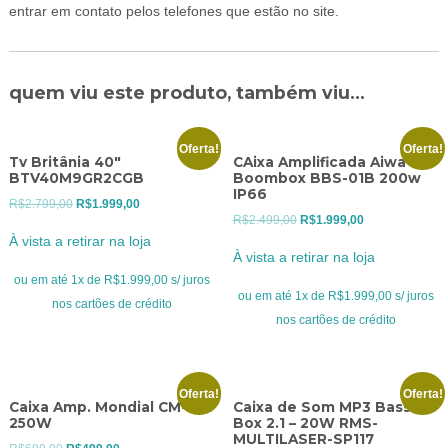
entrar em contato pelos telefones que estão no site.
quem viu este produto, também viu...
Oferta!
Oferta!
Tv Britânia 40″
CAixa Amplificada Aiwa BT
BTV40M9GR2CGB
Boombox BBS-01B 200w
IP66
O
O
R$
2.799,00
R$
1.999,00
O
O
R$
2.499,00
R$
1.999,00
preço
preço
À vista a retirar na loja
preço
preço
original
atual
À vista a retirar na loja
original
atual
era:
é:
ou em até 1x de R$1.999,00 s/ juros
era:
é:
ou em até 1x de R$1.999,00 s/ juros
R$2.799,00.
R$1.999,00.
nos cartões de crédito
R$2.499,00.
R$1.999,00.
nos cartões de crédito
Oferta!
Oferta!
Caixa Amp. Mondial CM-250
Caixa de Som MP3 Bass
250W
Box 2.1 – 20W RMS-
MULTILASER-SP117
O
O