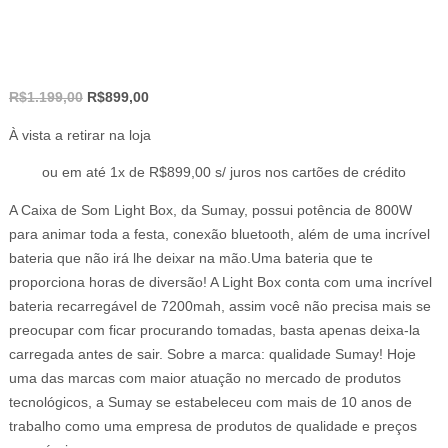
O
O
R$
1.199,00
R$
899,00
preço
preço
À vista a retirar na loja
original
atual
era:
é:
ou em até 1x de R$899,00 s/ juros nos cartões de crédito
R$1.199,00.
R$899,00.
A Caixa de Som Light Box, da Sumay, possui potência de 800W
para animar toda a festa, conexão bluetooth, além de uma incrível
bateria que não irá lhe deixar na mão.Uma bateria que te
proporciona horas de diversão! A Light Box conta com uma incrível
bateria recarregável de 7200mah, assim você não precisa mais se
preocupar com ficar procurando tomadas, basta apenas deixa-la
carregada antes de sair. Sobre a marca: qualidade Sumay! Hoje
uma das marcas com maior atuação no mercado de produtos
tecnológicos, a Sumay se estabeleceu com mais de 10 anos de
trabalho como uma empresa de produtos de qualidade e preços