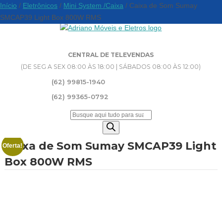
Início
/
Eletrônicos
/
Mini System /Caixa
/ Caixa de Som Sumay
SMCAP39 Light Box 800W RMS
CENTRAL DE TELEVENDAS
(DE SEG A SEX 08:00 ÀS 18:00 | SÁBADOS 08:00 ÀS 12:00)
(62) 99815-1940
(62) 99365-0792
Pesquisar
produtos
Caixa de Som Sumay SMCAP39 Light
Oferta!
Box 800W RMS