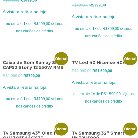
R$
699,00
R$
499,00
O
O
R$
499,00
R$
399,00
preço
preço
À vista a retirar na loja
preço
preço
original
atual
À vista a retirar na loja
original
atual
era:
é:
ou em até 1x de R$499,00 s/ juros
era:
é:
ou em até 1x de R$399,00 s/ juros
R$699,00.
R$499,00.
nos cartões de crédito
R$499,00.
R$399,00.
nos cartões de crédito
Oferta!
Oferta!
Caixa de Som Sumay SM-
TV Led 40 Hisense 40ANV
CAP52 Stony 12 550W RMS
O
O
R$
2.099,00
R$
1.599,00
O
O
R$
1.099,00
R$
799,00
preço
preço
À vista a retirar na loja
preço
preço
original
atual
À vista a retirar na loja
original
atual
era:
é:
ou em até 1x de R$1.599,00 s/ juros
era:
é:
ou em até 1x de R$799,00 s/ juros
R$2.099,00.
R$1.599,00.
nos cartões de crédito
R$1.099,00.
R$799,00.
nos cartões de crédito
Oferta!
Oferta!
Tv Samsung 43“ Qled Full
Tv Samsung 32“ Smart