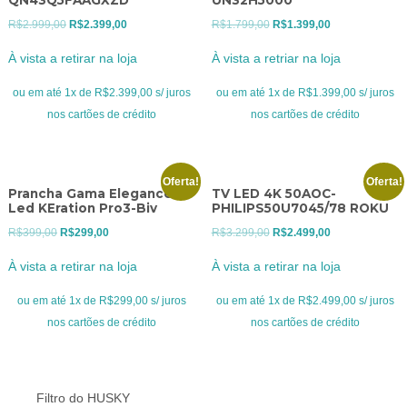
QN43Q5FAAGXZD
UN32H5000
O
O
O
O
R$
2.999,00
R$
2.399,00
R$
1.799,00
R$
1.399,00
preço
preço
preço
preço
À vista a retirar na loja
À vista a retriar na loja
original
atual
original
atual
era:
é:
era:
é:
ou em até 1x de R$2.399,00 s/ juros
ou em até 1x de R$1.399,00 s/ juros
R$2.999,00.
R$2.399,00.
R$1.799,00.
R$1.399,00.
nos cartões de crédito
nos cartões de crédito
Oferta!
Oferta!
Prancha Gama Elegance
TV LED 4K 50AOC-
Led KEration Pro3-Biv
PHILIPS50U7045/78 ROKU
O
O
O
O
R$
399,00
R$
299,00
R$
3.299,00
R$
2.499,00
preço
preço
preço
preço
À vista a retirar na loja
À vista a retirar na loja
original
atual
original
atual
era:
é:
era:
é:
ou em até 1x de R$299,00 s/ juros
ou em até 1x de R$2.499,00 s/ juros
R$399,00.
R$299,00.
R$3.299,00.
R$2.499,00.
nos cartões de crédito
nos cartões de crédito
Filtro do HUSKY