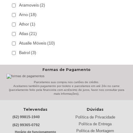
Aramoveis
(2)
Arno
(18)
Athor
(1)
Atlas
(21)
Atualle Móveis
(10)
Batrol
(3)
Bechara
(8)
Formas de Pagamento
Belaflex
(1)
Bem Estar Clima
(2)
Parcelamos sua compra nos cartões de crédito.
Aceitamos também pagamento por boleto e parcelamos em até 24x no carne
(parcelamento feito pela financeira com acréscimo de juros, favor nos consultar para
Bem Estar Estofados
(3)
mais informações).
Benetil
(18)
Televendas
Dúvidas
Bertolini
(2)
Política de Privacidade
(62) 99815-1940
Best
(9)
Política de Entrega
(62) 99365-0792
Black & Decker
(13)
Política de Montagem
Horário de funcionamento