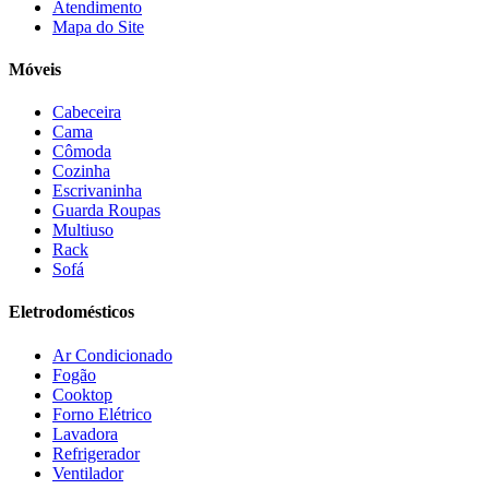
Atendimento
Dômina
(2)
Mapa do Site
Doripel
(14)
Duo Plast
(4)
Móveis
Electrolux
(21)
Elgin
(10)
Cabeceira
Esmaltec
(4)
Cama
Estilofer
(2)
Cômoda
Estofados Leppos
(1)
Cozinha
Estofados solar
(9)
Escrivaninha
Fischer
(13)
Guarda Roupas
Multiuso
Fogatti
(9)
Rack
Gama
(26)
Sofá
Gazin
(2)
Gelius
(5)
Eletrodomésticos
Giga
(3)
GMT
(5)
Ar Condicionado
Gree
(3)
Fogão
HB Móveis
(2)
Cooktop
Henn
(2)
Forno Elétrico
Hisense
(2)
Lavadora
Hot Sat
(6)
Refrigerador
HP
(1)
Ventilador