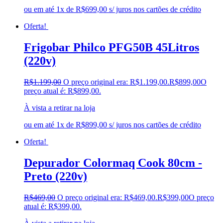
ou em até 1x de R$699,00 s/ juros nos cartões de crédito
Oferta!
Frigobar Philco PFG50B 45Litros
(220v)
R$
1.199,00
O preço original era: R$1.199,00.
R$
899,00
O
preço atual é: R$899,00.
À vista a retirar na loja
ou em até 1x de R$899,00 s/ juros nos cartões de crédito
Oferta!
Depurador Colormaq Cook 80cm -
Preto (220v)
R$
469,00
O preço original era: R$469,00.
R$
399,00
O preço
atual é: R$399,00.