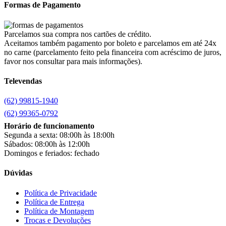
Brastemp
(20)
Formas de Pagamento
Britânia
(52)
cadence
(41)
Cairu
(7)
Parcelamos sua compra nos cartões de crédito.
Canaã Moveis
(0)
Aceitamos também pagamento por boleto e parcelamos em até 24x
Canaã Móveis
(2)
no carne (parcelamento feito pela financeira com acréscimo de juros,
Carioca Móveis
(8)
favor nos consultar para mais informações).
Cemaf
(1)
Televendas
Chamalar
(6)
Chamalux
(3)
(62) 99815-1940
Clarice
(13)
clock
(1)
(62) 99365-0792
Colibri
(11)
Horário de funcionamento
Colli
(53)
Segunda a sexta: 08:00h às 18:00h
Colormaq
(43)
Sábados: 08:00h às 12:00h
Companhia do Estofado
(3)
Domingos e feriados: fechado
Completa
(2)
Consul
(43)
Dúvidas
Continental
(2)
Cotherm
(2)
Política de Privacidade
Política de Entrega
D' Doro Móveis
(9)
Política de Montagem
Dako
(23)
Trocas e Devoluções
Demóbile
(13)