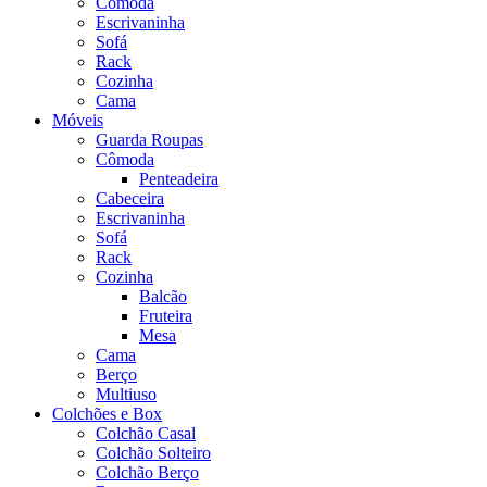
Cômoda
Escrivaninha
Sofá
Rack
Cozinha
Cama
Móveis
Guarda Roupas
Cômoda
Penteadeira
Cabeceira
Escrivaninha
Sofá
Rack
Cozinha
Balcão
Fruteira
Mesa
Cama
Berço
Multiuso
Colchões e Box
Colchão Casal
Colchão Solteiro
Colchão Berço