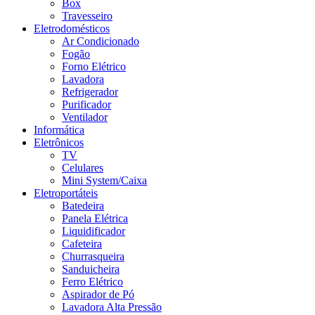
Box
Travesseiro
Eletrodomésticos
Ar Condicionado
Fogão
Forno Elétrico
Lavadora
Refrigerador
Purificador
Ventilador
Informática
Eletrônicos
TV
Celulares
Mini System/Caixa
Eletroportáteis
Batedeira
Panela Elétrica
Liquidificador
Cafeteira
Churrasqueira
Sanduicheira
Ferro Elétrico
Aspirador de Pó
Lavadora Alta Pressão