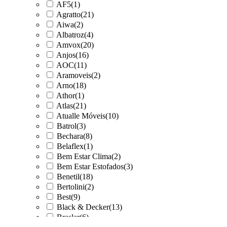
AF5
(1)
Agratto
(21)
Aiwa
(2)
Albatroz
(4)
Amvox
(20)
Anjos
(16)
AOC
(11)
Aramoveis
(2)
Arno
(18)
Athor
(1)
Atlas
(21)
Atualle Móveis
(10)
Batrol
(3)
Bechara
(8)
Belaflex
(1)
Bem Estar Clima
(2)
Bem Estar Estofados
(3)
Benetil
(18)
Bertolini
(2)
Best
(9)
Black & Decker
(13)
Braslar
(6)