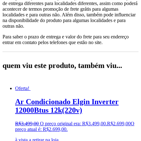
de entrega diferentes para localidades diferentes, assim como poderá
acontecer de termos promoção de frete grátis para algumas
localidades e para outras não. Além disso, também pode influenciar
na disponibilidade do produto para algumas localidades e para
outras não.
Para saber o prazo de entrega e valor do frete para seu endereço
entrar em contato pelos telefones que estão no site.
quem viu este produto, também viu...
Oferta!
Ar Condicionado Elgin Inverter
12000Btus 12k(220v)
R$
3.499,00
O preço original era: R$3.499,00.
R$
2.699,00
O
preço atual é: R$2.699,00.
à vista a retirar na loja