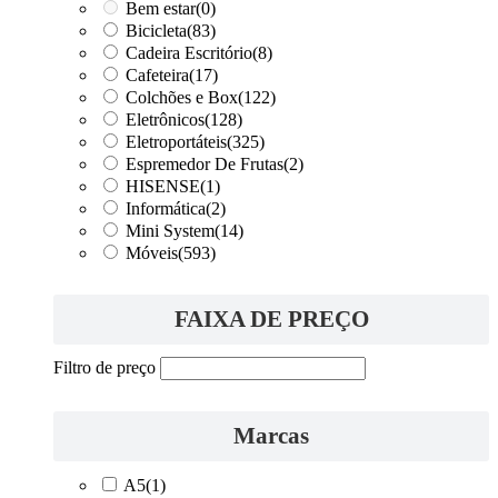
Bem estar
(0)
Bicicleta
(83)
Cadeira Escritório
(8)
Cafeteira
(17)
Colchões e Box
(122)
Eletrônicos
(128)
Eletroportáteis
(325)
Espremedor De Frutas
(2)
HISENSE
(1)
Informática
(2)
Mini System
(14)
Móveis
(593)
FAIXA DE PREÇO
Filtro de preço
Marcas
A5
(1)