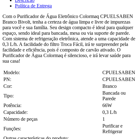
Descrição
Política de Entrega
Com o Purificador de Água Eletrônico Colormaq CPUELSABEN
Branco Bivolt, tenha a certeza de água limpa e livre de impurezas
para você e sua família. Seu design compacto é ideal para qualquer
espaço, sendo ideal para bancada, mesa ou via suporte de parede.
Com sistema de refrigeração eletrônica, atende a uma capacidade de
0,3 L/h. A facilidade do filtro Troca Fácil, irá te surpreender pela
facilidade e eficiência, pois é composto de carvão ativado. O
Purificador de Água Colormaq é silencioso, e irá levar saúde para
sua casa!
Modelo:
CPUELSABEN
PN:
CPUELSABEN
Cor:
Branco
Bancada ou
Tipo:
Parede
Potência:
66W
Capacidade:
0,3 L/h
Número de peças
1
Purificar e
Funções:
Refrigerar
Outras características do produto: