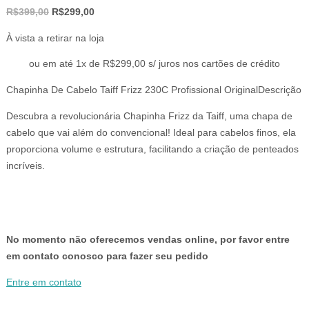
O
O
R$
399,00
R$
299,00
preço
preço
À vista a retirar na loja
original
atual
era:
é:
ou em até 1x de R$299,00 s/ juros nos cartões de crédito
R$399,00.
R$299,00.
Chapinha De Cabelo Taiff Frizz 230C Profissional OriginalDescrição
Descubra a revolucionária Chapinha Frizz da Taiff, uma chapa de
cabelo que vai além do convencional! Ideal para cabelos finos, ela
proporciona volume e estrutura, facilitando a criação de penteados
incríveis.
No momento não oferecemos vendas online, por favor entre
em contato conosco para fazer seu pedido
Entre em contato