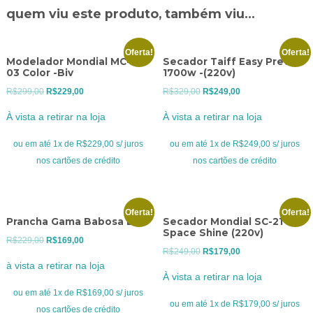
quem viu este produto, também viu...
Oferta!
Oferta!
Modelador Mondial MC-JU-
Secador Taiff Easy Preto
03 Color -Biv
1700w -(220v)
O
O
O
O
R$
299,00
R$
229,00
R$
329,00
R$
249,00
preço
preço
preço
preço
À vista a retirar na loja
À vista a retirar na loja
original
atual
original
atual
era:
é:
era:
é:
ou em até 1x de R$229,00 s/ juros
ou em até 1x de R$249,00 s/ juros
R$299,00.
R$229,00.
R$329,00.
R$249,00.
nos cartões de crédito
nos cartões de crédito
Oferta!
Oferta!
Prancha Gama Babosa Biv
Secador Mondial SC-21
Space Shine (220v)
O
O
R$
229,00
R$
169,00
O
O
R$
249,00
R$
179,00
preço
preço
à vista a retirar na loja
preço
preço
original
atual
À vista a retirar na loja
original
atual
era:
é:
ou em até 1x de R$169,00 s/ juros
era:
é:
ou em até 1x de R$179,00 s/ juros
R$229,00.
R$169,00.
nos cartões de crédito