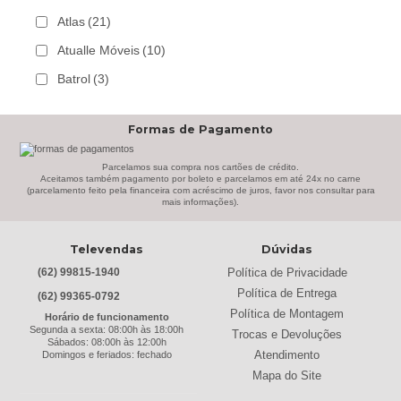
Atlas
(21)
Atualle Móveis
(10)
Batrol
(3)
Bechara
(8)
Formas de Pagamento
Belaflex
(1)
Bem Estar Clima
(2)
Parcelamos sua compra nos cartões de crédito.
Aceitamos também pagamento por boleto e parcelamos em até 24x no carne
(parcelamento feito pela financeira com acréscimo de juros, favor nos consultar para
Bem Estar Estofados
(3)
mais informações).
Benetil
(18)
Televendas
Dúvidas
Bertolini
(2)
Política de Privacidade
(62) 99815-1940
Best
(9)
Política de Entrega
(62) 99365-0792
Black & Decker
(13)
Política de Montagem
Horário de funcionamento
Segunda a sexta: 08:00h às 18:00h
Trocas e Devoluções
Braslar
(6)
Sábados: 08:00h às 12:00h
Atendimento
Domingos e feriados: fechado
Brastemp
(20)
Mapa do Site
Britânia
(52)