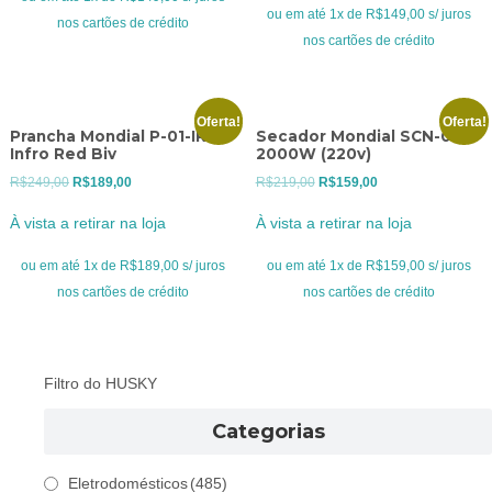
era:
é:
ou em até 1x de R$149,00 s/ juros
R$199,00.
R$149,00.
nos cartões de crédito
R$199,00.
R$149,00.
nos cartões de crédito
Oferta!
Oferta!
Prancha Mondial P-01-IR
Secador Mondial SCN-04
Infro Red Biv
2000W (220v)
O
O
O
O
R$
249,00
R$
189,00
R$
219,00
R$
159,00
preço
preço
preço
preço
À vista a retirar na loja
À vista a retirar na loja
original
atual
original
atual
era:
é:
era:
é:
ou em até 1x de R$189,00 s/ juros
ou em até 1x de R$159,00 s/ juros
R$249,00.
R$189,00.
R$219,00.
R$159,00.
nos cartões de crédito
nos cartões de crédito
Filtro do HUSKY
Categorias
Eletrodomésticos
(485)