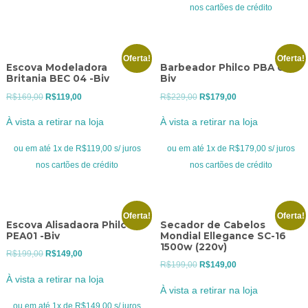
R$249,00.
R$179,00.
nos cartões de crédito
Oferta!
Oferta!
Escova Modeladora
Barbeador Philco PBA 08 -
Britania BEC 04 -Biv
Biv
O
O
O
O
R$
169,00
R$
119,00
R$
229,00
R$
179,00
preço
preço
preço
preço
À vista a retirar na loja
À vista a retirar na loja
original
atual
original
atual
era:
é:
era:
é:
ou em até 1x de R$119,00 s/ juros
ou em até 1x de R$179,00 s/ juros
R$169,00.
R$119,00.
R$229,00.
R$179,00.
nos cartões de crédito
nos cartões de crédito
Oferta!
Oferta!
Escova Alisadaora Philco
Secador de Cabelos
PEA01 -Biv
Mondial Ellegance SC-16
1500w (220v)
O
O
R$
199,00
R$
149,00
O
O
R$
199,00
R$
149,00
preço
preço
À vista a retirar na loja
preço
preço
original
atual
À vista a retirar na loja
original
atual
era:
é:
ou em até 1x de R$149,00 s/ juros