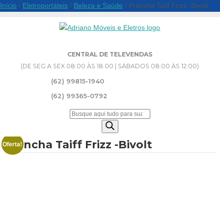
Início
/
Eletroportáteis
/
Beleza e Saúde
/ Prancha Taiff Frizz -Bivolt
CENTRAL DE TELEVENDAS
(DE SEG A SEX 08:00 ÀS 18:00 | SÁBADOS 08:00 ÀS 12:00)
(62) 99815-1940
(62) 99365-0792
Pesquisar
produtos
Prancha Taiff Frizz -Bivolt
Oferta!