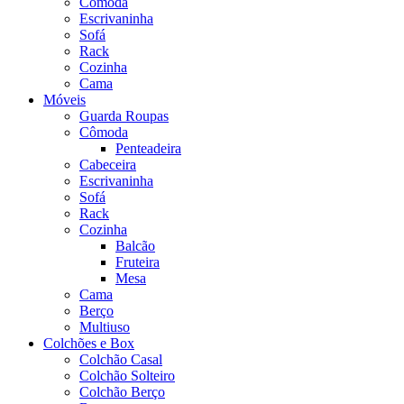
Cômoda
Escrivaninha
Sofá
Rack
Cozinha
Cama
Móveis
Guarda Roupas
Cômoda
Penteadeira
Cabeceira
Escrivaninha
Sofá
Rack
Cozinha
Balcão
Fruteira
Mesa
Cama
Berço
Multiuso
Colchões e Box
Colchão Casal
Colchão Solteiro
Colchão Berço