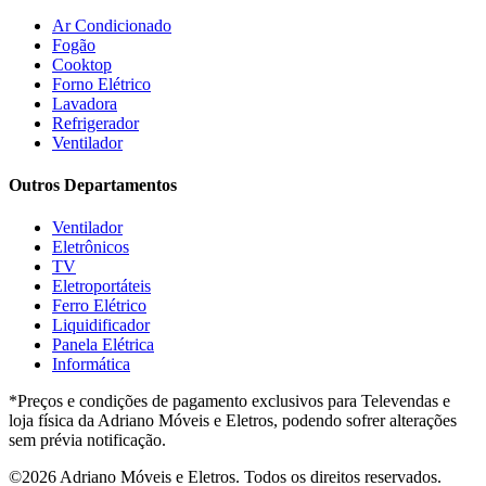
GMT
(5)
Ar Condicionado
Gree
(3)
Fogão
HB Móveis
(2)
Cooktop
Henn
(2)
Forno Elétrico
Hisense
(2)
Lavadora
Hot Sat
(6)
Refrigerador
HP
(1)
Ventilador
Itatiaia
(2)
Outros Departamentos
JB BECHARA
(2)
JBL
(5)
Ventilador
Kaiki Móveis
(2)
Eletrônicos
KAMABEL
(6)
TV
Kaslianc
(3)
Eletroportáteis
kasper
(2)
Ferro Elétrico
Kaza
(1)
Liquidificador
Leifer
(4)
Panela Elétrica
Lenoxx
(13)
Informática
Leppos
(0)
*Preços e condições de pagamento exclusivos para Televendas e
Level
(3)
loja física da Adriano Móveis e Eletros, podendo sofrer alterações
LG
(8)
sem prévia notificação.
Libell
(6)
Linea brasil
(29)
©2026 Adriano Móveis e Eletros. Todos os direitos reservados.