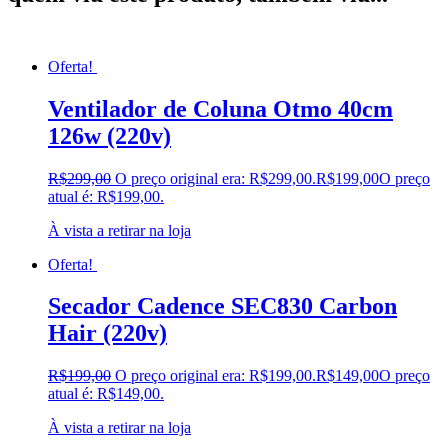
Oferta!
Ventilador de Coluna Otmo 40cm
126w (220v)
R$
299,00
O preço original era: R$299,00.
R$
199,00
O preço
atual é: R$199,00.
À vista a retirar na loja
Oferta!
Secador Cadence SEC830 Carbon
Hair (220v)
R$
199,00
O preço original era: R$199,00.
R$
149,00
O preço
atual é: R$149,00.
À vista a retirar na loja