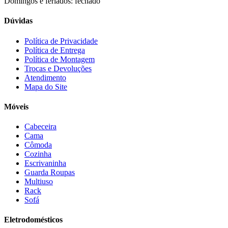
Domingos e feriados: fechado
Completa
(2)
Consul
(43)
Dúvidas
Continental
(2)
Cotherm
(2)
Política de Privacidade
Política de Entrega
D' Doro Móveis
(9)
Política de Montagem
Dako
(23)
Trocas e Devoluções
Demóbile
(13)
Atendimento
Dômina
(2)
Mapa do Site
Doripel
(14)
Duo Plast
(4)
Móveis
Electrolux
(21)
Elgin
(10)
Cabeceira
Esmaltec
(4)
Cama
Estilofer
(2)
Cômoda
Estofados Leppos
(1)
Cozinha
Estofados solar
(9)
Escrivaninha
Fischer
(13)
Guarda Roupas
Multiuso
Fogatti
(9)
Rack
Gama
(26)
Sofá
Gazin
(2)
Gelius
(5)
Eletrodomésticos
Giga
(3)