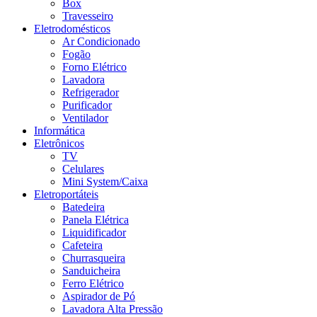
Box
Travesseiro
Eletrodomésticos
Ar Condicionado
Fogão
Forno Elétrico
Lavadora
Refrigerador
Purificador
Ventilador
Informática
Eletrônicos
TV
Celulares
Mini System/Caixa
Eletroportáteis
Batedeira
Panela Elétrica
Liquidificador
Cafeteira
Churrasqueira
Sanduicheira
Ferro Elétrico
Aspirador de Pó
Lavadora Alta Pressão