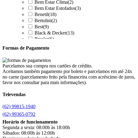
Bem Estar Clima
(2)
Bem Estar Estofados
(3)
Benetil
(18)
Bertolini
(2)
Best
(9)
Black & Decker
(13)
Braslar
(6)
Brastemp
(20)
Formas de Pagamento
Britânia
(52)
cadence
(41)
Cairu
(7)
Parcelamos sua compra nos cartões de crédito.
Canaã Moveis
(0)
Aceitamos também pagamento por boleto e parcelamos em até 24x
Canaã Móveis
(2)
no carne (parcelamento feito pela financeira com acréscimo de juros,
Carioca Móveis
(8)
favor nos consultar para mais informações).
Cemaf
(1)
Televendas
Chamalar
(6)
Chamalux
(3)
(62) 99815-1940
Clarice
(15)
clock
(1)
(62) 99365-0792
Colibri
(11)
Horário de funcionamento
Colli
(53)
Segunda a sexta: 08:00h às 18:00h
Colormaq
(43)
Sábados: 08:00h às 12:00h
Companhia do Estofado
(3)