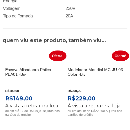
Energia
Voltagem
220V
Tipo de Tomada
20A
quem viu este produto, também viu...
Oferta!
Oferta!
Escova Alisadaora Philco
Modelador Mondial MC-JU-03
PEA01 -Biv
Color -Biv
R$
199,00
R$
299,00
O
O
O
O
R$
149,00
R$
229,00
PREÇO
PREÇO
PREÇO
PREÇO
À vista a retirar na loja
À vista a retirar na loja
ORIGINAL
ATUAL
ORIGINAL
ATUAL
ou em até 1x de R$149,00 s/ juros nos
ou em até 1x de R$229,00 s/ juros nos
cartões de crédito
cartões de crédito
ERA:
É:
ERA:
É:
R$199,00.
R$149,00.
R$299,00.
R$229,00.