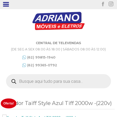
CENTRAL DE TELEVENDAS
(DE SEG A SEX 08:00 ÀS 18:00 | SÁBADOS 08:00 ÀS 12:00)
(62) 99815-1940
(62) 99365-0792
Pesquisar
produtos
Secador Taiff Style Azul Tiff 2000w -(220v)
Oferta!