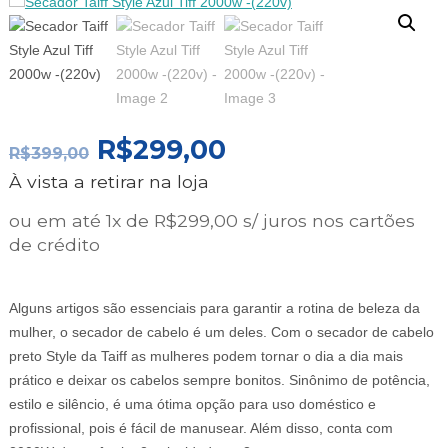
O
O
R$
299,00
R$
399,00
PREÇO
PREÇO
À vista a retirar na loja
ORIGINAL
ATUAL
ERA:
É:
ou em até 1x de R$299,00 s/ juros nos cartões
R$399,00.
R$299,00.
de crédito
Alguns artigos são essenciais para garantir a rotina de beleza da
mulher, o secador de cabelo é um deles. Com o secador de cabelo
preto Style da Taiff as mulheres podem tornar o dia a dia mais
prático e deixar os cabelos sempre bonitos. Sinônimo de potência,
estilo e silêncio, é uma ótima opção para uso doméstico e
profissional, pois é fácil de manusear. Além disso, conta com