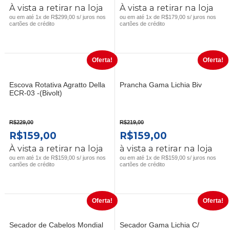
PREÇO
PREÇO
PREÇO
PREÇO
À vista a retirar na loja
À vista a retirar na loja
ORIGINAL
ATUAL
ORIGINAL
ATUAL
ou em até 1x de R$299,00 s/ juros nos
ou em até 1x de R$179,00 s/ juros nos
cartões de crédito
cartões de crédito
ERA:
É:
ERA:
É:
R$399,00.
R$299,00.
R$249,00.
R$179,00.
Oferta!
Oferta!
Escova Rotativa Agratto Della
Prancha Gama Lichia Biv
ECR-03 -(Bivolt)
R$
229,00
R$
219,00
O
O
O
O
R$
159,00
R$
159,00
PREÇO
PREÇO
PREÇO
PREÇO
À vista a retirar na loja
à vista a retirar na loja
ORIGINAL
ATUAL
ORIGINAL
ATUAL
ou em até 1x de R$159,00 s/ juros nos
ou em até 1x de R$159,00 s/ juros nos
cartões de crédito
cartões de crédito
ERA:
É:
ERA:
É:
R$229,00.
R$159,00.
R$219,00.
R$159,00.
Oferta!
Oferta!
Secador de Cabelos Mondial
Secador Gama Lichia C/