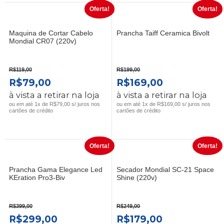
Oferta!
Oferta!
Maquina de Cortar Cabelo
Prancha Taiff Ceramica Bivolt
Mondial CR07 (220v)
R$
119,00
R$
199,00
O
O
O
O
R$
79,00
R$
169,00
PREÇO
PREÇO
PREÇO
PREÇO
à vista a retirar na loja
à vista a retirar na loja
ORIGINAL
ATUAL
ORIGINAL
ATUAL
ou em até 1x de R$79,00 s/ juros nos
ou em até 1x de R$169,00 s/ juros nos
cartões de crédito
cartões de crédito
ERA:
É:
ERA:
É:
R$119,00.
R$79,00.
R$199,00.
R$169,00.
Oferta!
Oferta!
Prancha Gama Elegance Led
Secador Mondial SC-21 Space
KEration Pro3-Biv
Shine (220v)
R$
399,00
R$
249,00
O
O
O
O
R$
299,00
R$
179,00