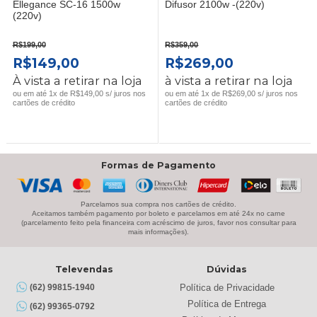
Ellegance SC-16 1500w
Difusor 2100w -(220v)
(220v)
R$
199,00
R$
359,00
O
O
O
O
R$
149,00
R$
269,00
PREÇO
PREÇO
PREÇO
PREÇO
À vista a retirar na loja
à vista a retirar na loja
ORIGINAL
ATUAL
ORIGINAL
ATUAL
ou em até 1x de R$149,00 s/ juros nos
ou em até 1x de R$269,00 s/ juros nos
cartões de crédito
cartões de crédito
ERA:
É:
ERA:
É:
R$199,00.
R$149,00.
R$359,00.
R$269,00.
Formas de Pagamento
Parcelamos sua compra nos cartões de crédito.
Aceitamos também pagamento por boleto e parcelamos em até 24x no carne
(parcelamento feito pela financeira com acréscimo de juros, favor nos consultar para
mais informações).
Televendas
Dúvidas
Política de Privacidade
(62) 99815-1940
Política de Entrega
(62) 99365-0792