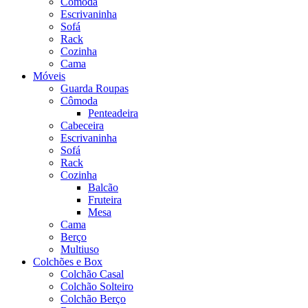
Cômoda
Escrivaninha
Sofá
Rack
Cozinha
Cama
Móveis
Guarda Roupas
Cômoda
Penteadeira
Cabeceira
Escrivaninha
Sofá
Rack
Cozinha
Balcão
Fruteira
Mesa
Cama
Berço
Multiuso
Colchões e Box
Colchão Casal
Colchão Solteiro
Colchão Berço