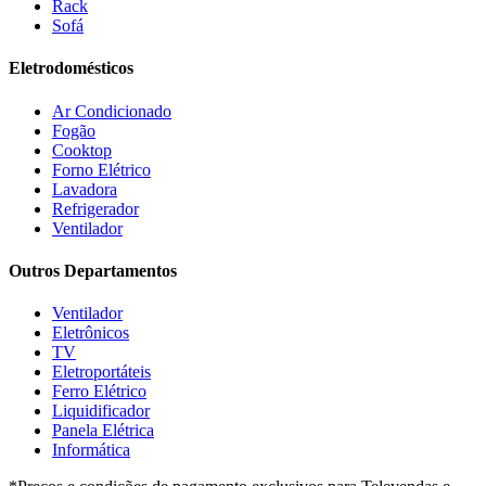
Rack
Gama
(26)
Sofá
Gazin
(2)
Gelius
(5)
Eletrodomésticos
Giga
(3)
GMT
(5)
Ar Condicionado
Gree
(3)
Fogão
HB Móveis
(2)
Cooktop
Henn
(2)
Forno Elétrico
Hisense
(2)
Lavadora
Hot Sat
(6)
Refrigerador
HP
(1)
Ventilador
Itatiaia
(2)
Outros Departamentos
JB BECHARA
(2)
JBL
(5)
Ventilador
Kaiki Móveis
(2)
Eletrônicos
KAMABEL
(6)
TV
Kaslianc
(3)
Eletroportáteis
kasper
(2)
Ferro Elétrico
Kaza
(1)
Liquidificador
Leifer
(4)
Panela Elétrica
Lenoxx
(13)
Informática
Leppos
(0)