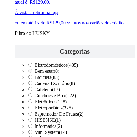
atual é: R$129,00.
À vista a retirar na loja
ou em até 1x de R$129,00 s/ juros nos cartões de crédito
Filtro do HUSKY
Categorias
Eletrodomésticos
(485)
Bem estar
(0)
Bicicleta
(83)
Cadeira Escritório
(8)
Cafeteira
(17)
Colchões e Box
(122)
Eletrônicos
(128)
Eletroportáteis
(325)
Espremedor De Frutas
(2)
HISENSE
(1)
Informática
(2)
Mini System
(14)