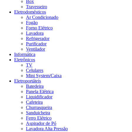
Box
Travesseiro
Eletrodomésticos
Ar Condicionado
Fogão
Forno Elétrico
Lavadora
Refrigerador
Purificador
Ventilador
Informática
Eletrônicos
TV
Celulares
Mini System/Caixa
Eletroportáteis
Batedeira
Panela Elétrica
Liquidificador
Cafeteira
Churrasqueira
Sanduicheira
Ferro Elétrico
Aspirador de Pó
Lavadora Alta Pressão