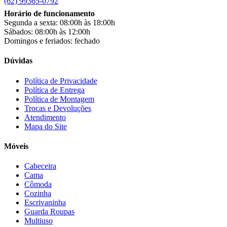
(62) 99365-0792
Colibri
(11)
Horário de funcionamento
Colli
(53)
Segunda a sexta: 08:00h às 18:00h
Colormaq
(43)
Sábados: 08:00h às 12:00h
Companhia do Estofado
(3)
Domingos e feriados: fechado
Completa
(2)
Consul
(43)
Dúvidas
Continental
(2)
Cotherm
(2)
Política de Privacidade
Política de Entrega
D' Doro Móveis
(9)
Política de Montagem
Dako
(23)
Trocas e Devoluções
Demóbile
(13)
Atendimento
Dômina
(2)
Mapa do Site
Doripel
(14)
Duo Plast
(4)
Móveis
Electrolux
(21)
Elgin
(10)
Cabeceira
Esmaltec
(4)
Cama
Estilofer
(2)
Cômoda
Estofados Leppos
(1)
Cozinha
Estofados solar
(9)
Escrivaninha
Fischer
(13)
Guarda Roupas
Multiuso
Fogatti
(9)