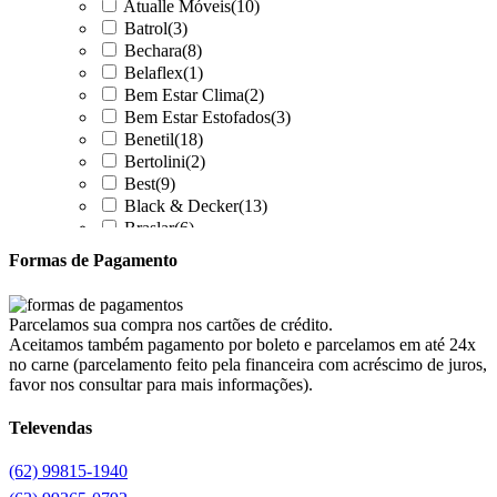
Atualle Móveis
(10)
Batrol
(3)
Bechara
(8)
Belaflex
(1)
Bem Estar Clima
(2)
Bem Estar Estofados
(3)
Benetil
(18)
Bertolini
(2)
Best
(9)
Black & Decker
(13)
Braslar
(6)
Brastemp
(20)
Formas de Pagamento
Britânia
(52)
cadence
(41)
Cairu
(7)
Parcelamos sua compra nos cartões de crédito.
Canaã Moveis
(0)
Aceitamos também pagamento por boleto e parcelamos em até 24x
Canaã Móveis
(2)
no carne (parcelamento feito pela financeira com acréscimo de juros,
Carioca Móveis
(8)
favor nos consultar para mais informações).
Cemaf
(1)
Televendas
Chamalar
(6)
Chamalux
(3)
(62) 99815-1940
Clarice
(15)
clock
(1)