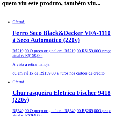
quem viu este produto, também viu...
Oferta!
Ferro Seco Black&Decker VFA-1110
à Seco Automático (220v)
R$
219,00
O preço original era: R$219,00.
R$
159,00
O preço
atual é: R$159,00.
À vista a retirar na loja
ou em até 1x de R$159,00 s/ juros nos cartões de crédito
Oferta!
Churrasqueira Eletrica Fischer 9418
(220v)
R$
349,00
O preço original era: R$349,00.
R$
269,00
O preço
atual é: R$269,00.