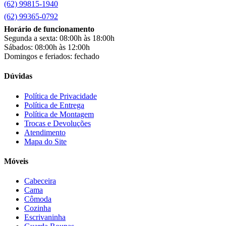
(62) 99815-1940
Clarice
(13)
clock
(1)
(62) 99365-0792
Colibri
(11)
Horário de funcionamento
Colli
(53)
Segunda a sexta: 08:00h às 18:00h
Colormaq
(43)
Sábados: 08:00h às 12:00h
Companhia do Estofado
(3)
Domingos e feriados: fechado
Completa
(2)
Consul
(43)
Dúvidas
Continental
(2)
Cotherm
(2)
Política de Privacidade
Política de Entrega
D' Doro Móveis
(9)
Política de Montagem
Dako
(23)
Trocas e Devoluções
Demóbile
(13)
Atendimento
Dômina
(2)
Mapa do Site
Doripel
(14)
Duo Plast
(4)
Móveis
Electrolux
(21)
Elgin
(10)
Cabeceira
Esmaltec
(4)
Cama
Estilofer
(2)
Cômoda
Estofados Leppos
(1)
Cozinha
Estofados solar
(9)
Escrivaninha