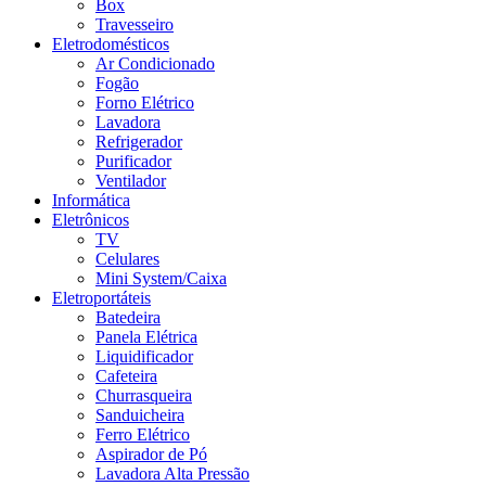
Box
Travesseiro
Eletrodomésticos
Ar Condicionado
Fogão
Forno Elétrico
Lavadora
Refrigerador
Purificador
Ventilador
Informática
Eletrônicos
TV
Celulares
Mini System/Caixa
Eletroportáteis
Batedeira
Panela Elétrica
Liquidificador
Cafeteira
Churrasqueira
Sanduicheira
Ferro Elétrico
Aspirador de Pó
Lavadora Alta Pressão