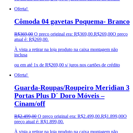
Oferta!
Cômoda 04 gavetas Poquema- Branco
R$
369,00
O preço original era: R$369,00.
R$
269,00
O preço
atual é: R$269,00.
À vista a retirar na loja produto na caixa montagem não
inclusa
ou em até 1x de R$269,00 s/ juros nos cartões de crédito
Oferta!
Guarda-Roupas/Roupeiro Meridian 3
Portas Plus D´ Doro Móveis –
Cinam/off
R$
2.499,00
O preço original era: R$2.499,00.
R$
1.899,00
O
preço atual é: R$1.899,00.
À vista a retirar na loja produto na caixa montagem não