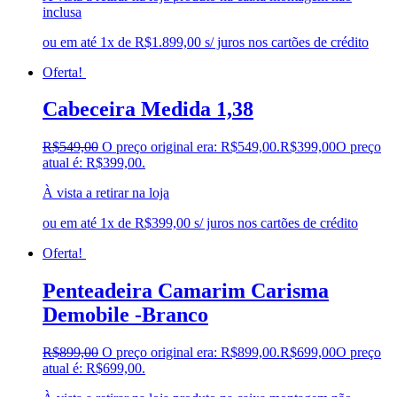
inclusa
ou em até 1x de R$1.899,00 s/ juros nos cartões de crédito
Oferta!
Cabeceira Medida 1,38
R$
549,00
O preço original era: R$549,00.
R$
399,00
O preço
atual é: R$399,00.
À vista a retirar na loja
ou em até 1x de R$399,00 s/ juros nos cartões de crédito
Oferta!
Penteadeira Camarim Carisma
Demobile -Branco
R$
899,00
O preço original era: R$899,00.
R$
699,00
O preço
atual é: R$699,00.