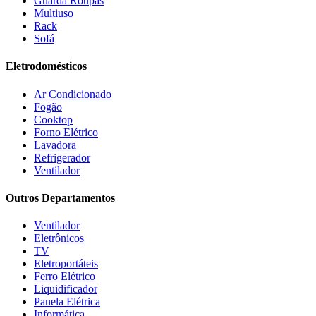
Fischer
(13)
Guarda Roupas
Multiuso
Fogatti
(9)
Rack
Gama
(26)
Sofá
Gazin
(2)
Gelius
(5)
Eletrodomésticos
Giga
(3)
GMT
(5)
Ar Condicionado
Gree
(3)
Fogão
HB Móveis
(2)
Cooktop
Henn
(2)
Forno Elétrico
Hisense
(2)
Lavadora
Hot Sat
(6)
Refrigerador
HP
(1)
Ventilador
Itatiaia
(2)
Outros Departamentos
JB BECHARA
(2)
JBL
(5)
Ventilador
Kaiki Móveis
(2)
Eletrônicos
KAMABEL
(6)
TV
Kaslianc
(3)
Eletroportáteis
kasper
(2)
Ferro Elétrico
Kaza
(1)
Liquidificador
Leifer
(4)
Panela Elétrica
Lenoxx
(13)
Informática