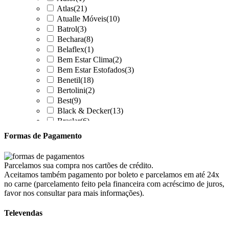
Atlas
(21)
Atualle Móveis
(10)
Batrol
(3)
Bechara
(8)
Belaflex
(1)
Bem Estar Clima
(2)
Bem Estar Estofados
(3)
Benetil
(18)
Bertolini
(2)
Best
(9)
Black & Decker
(13)
Braslar
(6)
Brastemp
(20)
Formas de Pagamento
Britânia
(52)
cadence
(41)
Cairu
(7)
Parcelamos sua compra nos cartões de crédito.
Canaã Moveis
(0)
Aceitamos também pagamento por boleto e parcelamos em até 24x
Canaã Móveis
(2)
no carne (parcelamento feito pela financeira com acréscimo de juros,
Carioca Móveis
(8)
favor nos consultar para mais informações).
Cemaf
(1)
Televendas
Chamalar
(6)
Chamalux
(3)