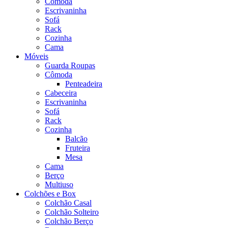
Cômoda
Escrivaninha
Sofá
Rack
Cozinha
Cama
Móveis
Guarda Roupas
Cômoda
Penteadeira
Cabeceira
Escrivaninha
Sofá
Rack
Cozinha
Balcão
Fruteira
Mesa
Cama
Berço
Multiuso
Colchões e Box
Colchão Casal
Colchão Solteiro
Colchão Berço