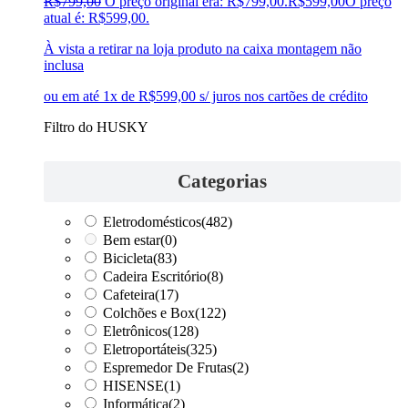
R$
799,00
O preço original era: R$799,00.
R$
599,00
O preço
atual é: R$599,00.
À vista a retirar na loja produto na caixa montagem não
inclusa
ou em até 1x de R$599,00 s/ juros nos cartões de crédito
Filtro do HUSKY
Categorias
Eletrodomésticos
(482)
Bem estar
(0)
Bicicleta
(83)
Cadeira Escritório
(8)
Cafeteira
(17)
Colchões e Box
(122)
Eletrônicos
(128)
Eletroportáteis
(325)
Espremedor De Frutas
(2)
HISENSE
(1)
Informática
(2)