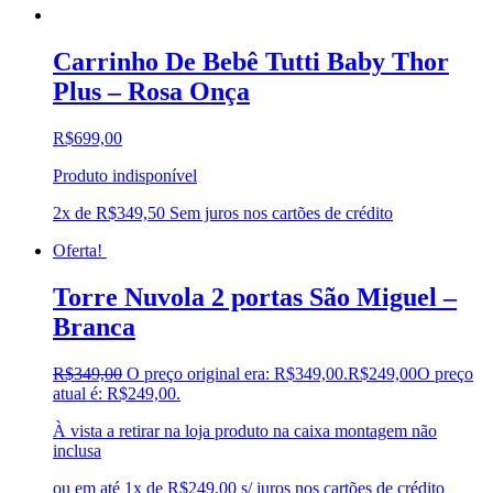
Carrinho De Bebê Tutti Baby Thor
Plus – Rosa Onça
R$
699,00
Produto indisponível
2x de
R$
349,50
Sem juros nos cartões de crédito
Oferta!
Torre Nuvola 2 portas São Miguel –
Branca
R$
349,00
O preço original era: R$349,00.
R$
249,00
O preço
atual é: R$249,00.
À vista a retirar na loja produto na caixa montagem não
inclusa
ou em até 1x de R$249,00 s/ juros nos cartões de crédito