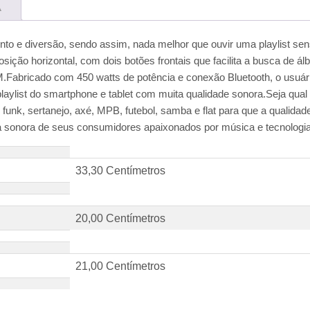
A
ento e diversão, sendo assim, nada melhor que ouvir uma playlist
sição horizontal, com dois botões frontais que facilita a busca de 
AM.Fabricado com 450 watts de potência e conexão Bluetooth, o usuá
laylist do smartphone e tablet com muita qualidade sonora.Seja qual f
ro, funk, sertanejo, axé, MPB, futebol, samba e flat para que a quali
ia sonora de seus consumidores apaixonados por música e tecnologia
33,30 Centímetros
20,00 Centímetros
21,00 Centímetros