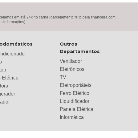
lamos em até 24x no carne (parcelamento feito pela financeira com
is informações).
rodomésticos
Outros
Departamentos
ondicionado
Ventilador
o
Eletrônicos
top
TV
 Elétrico
Eletroportáteis
dora
Ferro Elétrico
gerador
Liquidificador
lador
Panela Elétrica
Informática