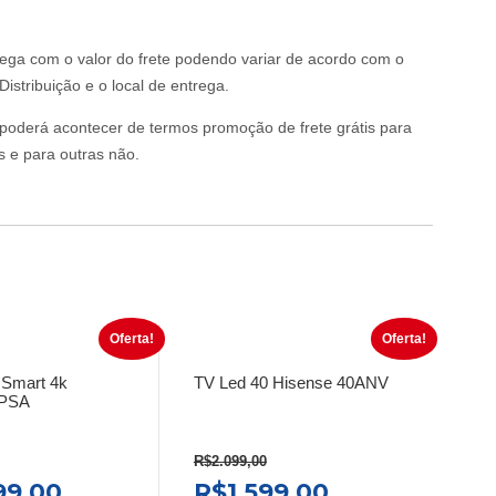
rega com o valor do frete podendo variar de acordo com o
istribuição e o local de entrega.
o poderá acontecer de termos promoção de frete grátis para
s e para outras não.
Oferta!
Oferta!
 Smart 4k
TV Led 40 Hisense 40ANV
0PSA
R$
2.099,00
O
O
O
99,00
R$
1.599,00