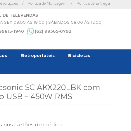
Devoluções
/
Política de Montagem
/
Política de Entrega
L DE TELEVENDAS
A SEX 08:00 ÀS 18:00 | SÁBADOS 08:00 ÀS 12:00)
 99815-1940
(62) 99365-0792
icos
Eletroportáteis
Bicicletas
asonic SC AKX220LBK com
lo USB – 450W RMS
 nos cartões de crédito