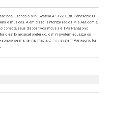
 sensacional usando o Mini System AKX220LBK Panasonic.O
álbuns e músicas. Além disso, sintoniza rádio FM e AM com a
rio conecta seus dispositivos móveis e TVs Panasonic
or o estilo musical preferido, o mini system equaliza os
dade sonora se mantenha intacta.O mini system Panasonic foi
.