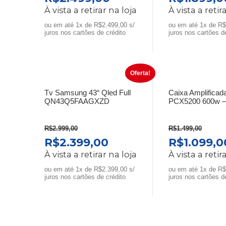
preço
preço
preço
À vista a retirar na loja
À vista a retir
original
atual
original
ou em até 1x de R$2.499,00 s/
ou em até 1x de R$
era:
é:
era:
juros nos cartões de crédito
juros nos cartões d
R$3.299,00.
R$2.499,00.
R$2.399,0
Oferta!
Tv Samsung 43“ Qled Full
Caixa Amplificada
QN43Q5FAAGXZD
PCX5200 600w – 
R$
2.999,00
R$
1.499,00
O
O
O
R$
2.399,00
R$
1.099,0
preço
preço
preço
À vista a retirar na loja
À vista a retir
original
atual
original
ou em até 1x de R$2.399,00 s/
ou em até 1x de R$
era:
é:
era:
juros nos cartões de crédito
juros nos cartões d
R$2.999,00.
R$2.399,00.
R$1.499,0