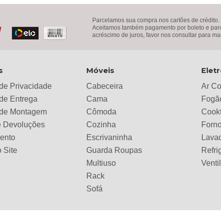
Parcelamos sua compra nos cartões de crédito.
Aceitamos também pagamento por boleto e parce
acréscimo de juros, favor nos consultar para ma
s
Móveis
Elet
 de Privacidade
Cabeceira
Ar C
 de Entrega
Cama
Fogã
a de Montagem
Cômoda
Cook
e Devoluções
Cozinha
Forno
ento
Escrivaninha
Lava
 Site
Guarda Roupas
Refri
Multiuso
Venti
Rack
Sofá