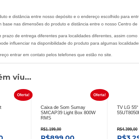
uto e distância entre nosso depósito e o endereço escolhido para ent
om base nas dimensões do produto e distância entre o nosso Centro de D
 e prazo de entrega diferentes para localidades diferentes, assim com
ode influenciar na disponibilidade do produto para algumas localidade
reço entrar em contato pelos telefones que estão no site.
m viu...
Oferta!
Oferta!
t
Caixa de Som Sumay
TV LG 55“
SMCAP39 Light Box 800W
55UT805
RMS
R$
1.199,00
R$
4.399,00
O
O
O
O
0
R$
899,00
R$
3.2