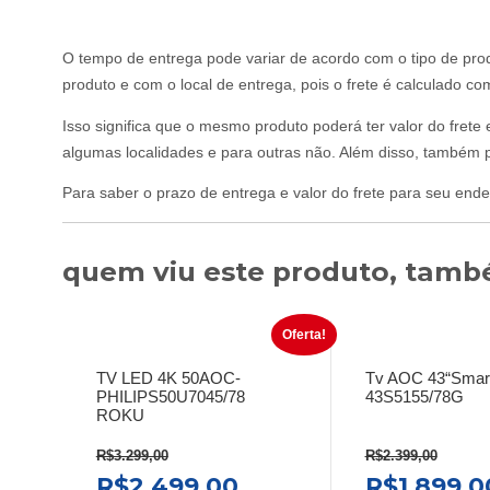
O tempo de entrega pode variar de acordo com o tipo de prod
produto e com o local de entrega, pois o frete é calculado c
Isso significa que o mesmo produto poderá ter valor do frete
algumas localidades e para outras não. Além disso, também p
Para saber o prazo de entrega e valor do frete para seu ende
quem viu este produto, també
Oferta!
TV LED 4K 50AOC-
Tv AOC 43“Smar
PHILIPS50U7045/78
43S5155/78G
ROKU
R$
3.299,00
R$
2.399,00
O
O
O
R$
2.499,00
R$
1.899,0