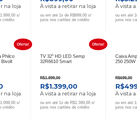
preço
preço
preço
preço
ar na loja
À vista a retirar na loja
À vista a
atual
original
atual
origin
1.899,00 s/
ou em até 1x de R$899,00 s/
ou em até 1
é:
era:
é:
era:
e crédito
juros nos cartões de crédito
juros nos ca
0.
R$1.899,00.
R$1.199,00.
R$899,00.
R$4.3
Oferta!
Oferta!
 Philco
TV 32″ HD LED Semp
Caixa Amp
Bivolt
32R6610 Smart
250 250W
R$
1.899,00
R$
699,00
O
O
O
O
0
R$
1.399,00
R$
499
preço
preço
preço
preço
ar na loja
À vista a retirar na loja
À vista a
atual
original
atual
origin
1.099,00 s/
ou em até 1x de R$1.399,00 s/
ou em até 1
é:
era:
é:
era:
e crédito
juros nos cartões de crédito
juros nos ca
0.
R$1.099,00.
R$1.899,00.
R$1.399,00.
R$699