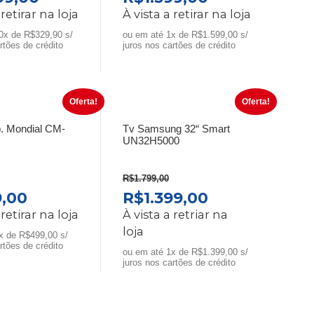
preço
preço
preço
 retirar na loja
À vista a retirar na loja
al
atual
original
atual
0x de R$329,90 s/
ou em até 1x de R$1.599,00 s/
é:
era:
é:
rtões de crédito
juros nos cartões de crédito
99,00.
R$3.299,00.
R$2.099,00.
R$1.599,00.
Oferta!
Oferta!
. Mondial CM-
Tv Samsung 32“ Smart
UN32H5000
R$
1.799,00
O
O
O
,00
R$
1.399,00
preço
preço
preço
 retirar na loja
À vista a retriar na
al
atual
original
atual
loja
x de R$499,00 s/
é:
era:
é:
rtões de crédito
ou em até 1x de R$1.399,00 s/
,00.
R$499,00.
R$1.799,00.
R$1.399,00.
juros nos cartões de crédito