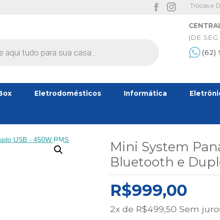
Trocas e 
CENTRA
(DE SEG 
(62)
Box
Eletrodomésticos
Informática
Eletrôn
Mini System Pan
Bluetooth e Dup
R$
999,00
2x de
R$
499,50
Sem juros