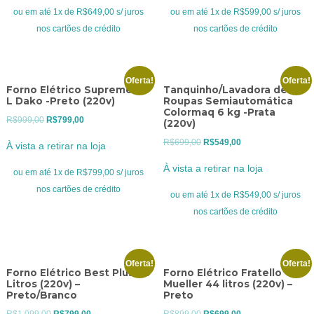
era:
é:
era:
é:
ou em até 1x de R$649,00 s/ juros
ou em até 1x de R$599,00 s/ juros
R$849,00.
R$649,00.
R$799,00.
R$599,00.
nos cartões de crédito
nos cartões de crédito
Oferta!
Oferta!
Forno Elétrico Supreme 44
Tanquinho/Lavadora de
L Dako -Preto (220v)
Roupas Semiautomática
Colormaq 6 kg -Prata
O
O
R$
999,00
R$
799,00
(220v)
preço
preço
O
O
R$
699,00
R$
549,00
À vista a retirar na loja
original
atual
preço
preço
À vista a retirar na loja
era:
é:
ou em até 1x de R$799,00 s/ juros
original
atual
R$999,00.
R$799,00.
nos cartões de crédito
era:
é:
ou em até 1x de R$549,00 s/ juros
R$699,00.
R$549,00.
nos cartões de crédito
Oferta!
Oferta!
Forno Elétrico Best Plus 60
Forno Elétrico Fratello
Litros (220v) –
Mueller 44 litros (220v) –
Preto/Branco
Preto
O
O
O
O
R$
1.099,00
R$
799,00
R$
899,00
R$
699,00