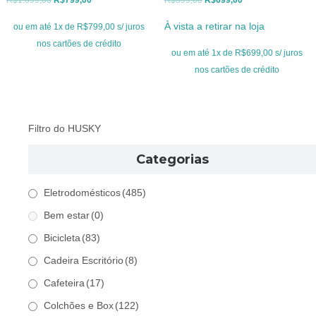
preço
preço
preço
preço
À vista a retirar na loja
ou em até 1x de R$799,00 s/ juros
original
atual
original
atual
nos cartões de crédito
era:
é:
era:
é:
ou em até 1x de R$699,00 s/ juros
R$1.099,00.
R$799,00.
R$899,00.
R$699,00.
nos cartões de crédito
Filtro do HUSKY
Categorias
Eletrodomésticos
(485)
Bem estar
(0)
Bicicleta
(83)
Cadeira Escritório
(8)
Cafeteira
(17)
Colchões e Box
(122)