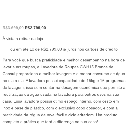
O
O
R$
3.699,00
R$
2.799,00
preço
preço
À vista a retirar na loja
original
atual
era:
é:
ou em até 1x de R$2.799,00 s/ juros nos cartões de crédito
R$3.699,00.
R$2.799,00.
Para você que busca praticidade e melhor desempenho na hora de
lavar suas roupas, a Lavadora de Roupas CWH15 Branca da
Consul proporciona a melhor lavagem e o menor consumo de água
no dia a dia. A lavadora possui capacidade de 15kg e 16 programas
de lavagem, isso sem contar na dosagem econômica que permite a
reutilização da água usada na lavadora para outros usos na sua
casa. Essa lavadora possui ótimo espaço interno, com cesto em
inox e base de plástico, com o exclusivo copo dosador, e com a
praticidade da régua de nível fácil e ciclo edredom. Um produto
completo e prático que fará a diferença na sua casa!