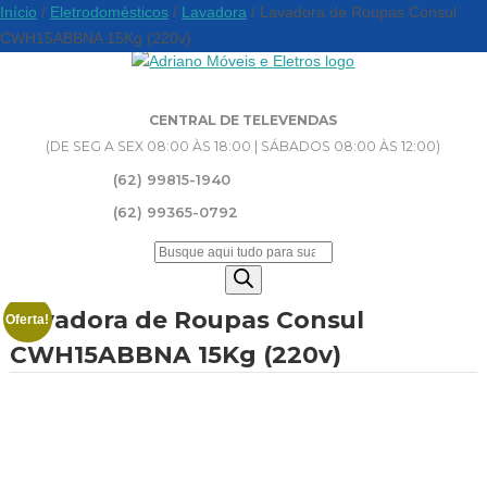
Início
/
Eletrodomésticos
/
Lavadora
/ Lavadora de Roupas Consul
CWH15ABBNA 15Kg (220v)
CENTRAL DE TELEVENDAS
(DE SEG A SEX 08:00 ÀS 18:00 | SÁBADOS 08:00 ÀS 12:00)
(62) 99815-1940
(62) 99365-0792
Pesquisar
produtos
Lavadora de Roupas Consul
Oferta!
CWH15ABBNA 15Kg (220v)