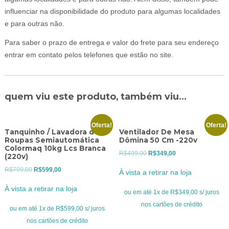
influenciar na disponibilidade do produto para algumas localidades
e para outras não.
Para saber o prazo de entrega e valor do frete para seu endereço
entrar em contato pelos telefones que estão no site.
quem viu este produto, também viu...
Oferta!
Oferta!
Tanquinho / Lavadora de
Ventilador De Mesa
Roupas Semiautomática
Dômina 50 Cm -220v
Colormaq 10kg Lcs Branca
O
O
R$
499,00
R$
349,00
(220v)
preço
preço
O
O
R$
799,00
R$
599,00
À vista a retirar na loja
original
atual
preço
preço
À vista a retirar na loja
era:
é:
ou em até 1x de R$349,00 s/ juros
original
atual
R$499,00.
R$349,00.
nos cartões de crédito
era:
é:
ou em até 1x de R$599,00 s/ juros
R$799,00.
R$599,00.
nos cartões de crédito