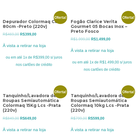
Oferta!
Oferta!
Depurador Colormaq Cook
Fogão Clarice Verita
80cm -Preto (220v)
Gourmet 05 Bocas Inox –
Preto Fosco
O
O
R$
469,00
R$
399,00
O
O
R$
1.999,00
R$
1.499,00
preço
preço
À vista a retirar na loja
preço
preço
original
atual
À vista a retirar na loja
original
atual
era:
é:
ou em até 1x de R$399,00 s/ juros
era:
é:
ou em até 1x de R$1.499,00 s/ juros
R$469,00.
R$399,00.
nos cartões de crédito
R$1.999,00.
R$1.499,00.
nos cartões de crédito
Oferta!
Oferta!
Tanquinho/Lavadora de
Tanquinho/Lavadora de
Roupas Semiautomática
Roupas Semiautomática
Colormaq 15Kg Lcs -Prata
Colormaq 10kg Lcs -Prata
(220v)
(220v)
O
O
O
O
R$
849,00
R$
649,00
R$
799,00
R$
599,00
preço
preço
preço
preço
À vista a retirar na loja
À vista a retirar na loja
original
atual
original
atual