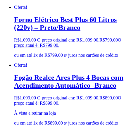
Oferta!
Forno Elétrico Best Plus 60 Litros
(220v) – Preto/Branco
R$
1.099,00
O preço original era: R$1.099,00.
R$
799,00
O
preço atual é: R$799,00.
ou em até 1x de R$799,00 s/ juros nos cartões de crédito
Oferta!
Fogão Realce Ares Plus 4 Bocas com
Acendimento Automático -Branco
R$
1.099,00
O preço original era: R$1.099,00.
R$
899,00
O
preço atual é: R$899,00.
À vista a retirar na loja
ou em até 1x de R$899,00 s/ juros nos cartões de crédito