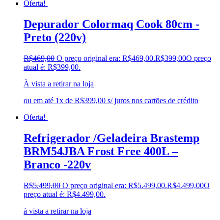
Oferta!
Depurador Colormaq Cook 80cm -
Preto (220v)
R$
469,00
O preço original era: R$469,00.
R$
399,00
O preço
atual é: R$399,00.
À vista a retirar na loja
ou em até 1x de R$399,00 s/ juros nos cartões de crédito
Oferta!
Refrigerador /Geladeira Brastemp
BRM54JBA Frost Free 400L –
Branco -220v
R$
5.499,00
O preço original era: R$5.499,00.
R$
4.499,00
O
preço atual é: R$4.499,00.
à vista a retirar na loja