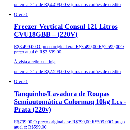
ou em até 1x de R$4.499,00 s/ juros nos cartões de crédito
Oferta!
Freezer Vertical Consul 121 Litros
CVU18GBB – (220V)
R$
3.499,00
O preço original era: R$3.499,00.
R$
2.599,00
O
preço atual é: R$2.599,00.
À vista a retirar na loja
ou em até 1x de R$2.599,00 s/ juros nos cartões de crédito
Oferta!
Tanquinho/Lavadora de Roupas
Semiautomática Colormaq 10kg Lcs -
Prata (220v)
R$
799,00
O preço original era: R$799,00.
R$
599,00
O preço
atual é: R$599,00.