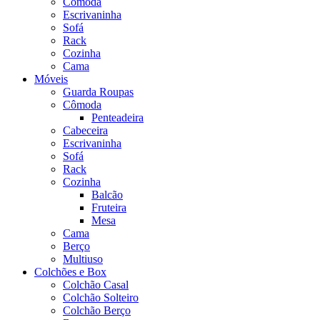
Cômoda
Escrivaninha
Sofá
Rack
Cozinha
Cama
Móveis
Guarda Roupas
Cômoda
Penteadeira
Cabeceira
Escrivaninha
Sofá
Rack
Cozinha
Balcão
Fruteira
Mesa
Cama
Berço
Multiuso
Colchões e Box
Colchão Casal
Colchão Solteiro
Colchão Berço