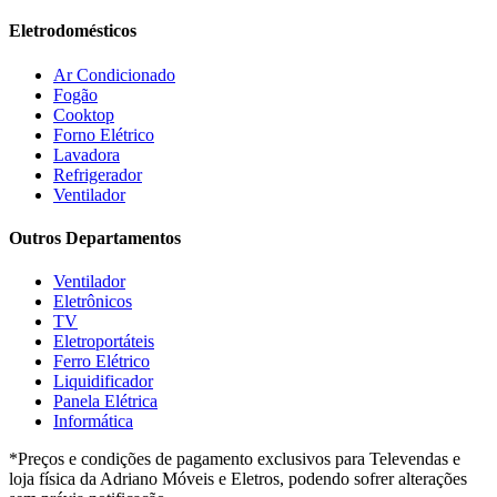
Gelius
(5)
Eletrodomésticos
Giga
(3)
GMT
(5)
Ar Condicionado
Gree
(3)
Fogão
HB Móveis
(2)
Cooktop
Henn
(2)
Forno Elétrico
Hisense
(2)
Lavadora
Hot Sat
(6)
Refrigerador
HP
(1)
Ventilador
Itatiaia
(2)
Outros Departamentos
JB BECHARA
(2)
JBL
(5)
Ventilador
Kaiki Móveis
(2)
Eletrônicos
KAMABEL
(6)
TV
Kaslianc
(3)
Eletroportáteis
kasper
(2)
Ferro Elétrico
Kaza
(1)
Liquidificador
Leifer
(4)
Panela Elétrica
Lenoxx
(13)
Informática
Leppos
(0)
*Preços e condições de pagamento exclusivos para Televendas e
Level
(3)
loja física da Adriano Móveis e Eletros, podendo sofrer alterações
LG
(8)