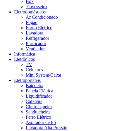
Box
Travesseiro
Eletrodomésticos
Ar Condicionado
Fogão
Forno Elétrico
Lavadora
Refrigerador
Purificador
Ventilador
Informática
Eletrônicos
TV
Celulares
Mini System/Caixa
Eletroportáteis
Batedeira
Panela Elétrica
Liquidificador
Cafeteira
Churrasqueira
Sanduicheira
Ferro Elétrico
Aspirador de Pó
Lavadora Alta Pressão