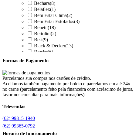
Bechara
(8)
Belaflex
(1)
Bem Estar Clima
(2)
Bem Estar Estofados
(3)
Benetil
(18)
Bertolini
(2)
Best
(9)
Black & Decker
(13)
Braslar
(6)
Brastemp
(20)
Formas de Pagamento
Britânia
(52)
cadence
(41)
Cairu
(7)
Parcelamos sua compra nos cartões de crédito.
Canaã Moveis
(0)
Aceitamos também pagamento por boleto e parcelamos em até 24x
Canaã Móveis
(2)
no carne (parcelamento feito pela financeira com acréscimo de juros,
Carioca Móveis
(8)
favor nos consultar para mais informações).
Cemaf
(1)
Televendas
Chamalar
(6)
Chamalux
(3)
(62) 99815-1940
Clarice
(13)
clock
(1)
(62) 99365-0792
Colibri
(11)
Horário de funcionamento