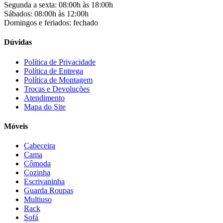
Colli
(53)
Segunda a sexta: 08:00h às 18:00h
Colormaq
(43)
Sábados: 08:00h às 12:00h
Companhia do Estofado
(3)
Domingos e feriados: fechado
Completa
(2)
Consul
(43)
Dúvidas
Continental
(2)
Cotherm
(2)
Política de Privacidade
Política de Entrega
D' Doro Móveis
(9)
Política de Montagem
Dako
(23)
Trocas e Devoluções
Demóbile
(13)
Atendimento
Dômina
(2)
Mapa do Site
Doripel
(14)
Duo Plast
(4)
Móveis
Electrolux
(21)
Elgin
(10)
Cabeceira
Esmaltec
(4)
Cama
Estilofer
(2)
Cômoda
Estofados Leppos
(1)
Cozinha
Estofados solar
(9)
Escrivaninha
Fischer
(13)
Guarda Roupas
Multiuso
Fogatti
(9)
Rack
Gama
(26)
Sofá
Gazin
(2)