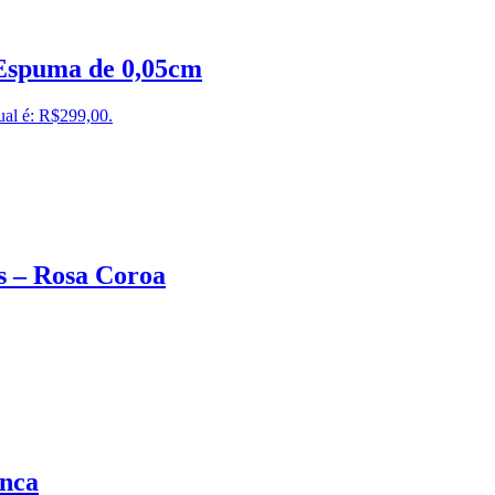
 Espuma de 0,05cm
ual é: R$299,00.
s – Rosa Coroa
anca