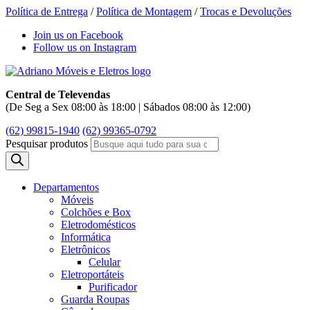
Política de Entrega
/
Política de Montagem
/
Trocas e Devoluções
Join us on Facebook
Follow us on Instagram
Central de Televendas
(De Seg a Sex 08:00 às 18:00 | Sábados 08:00 às 12:00)
(62) 99815-1940
(62) 99365-0792
Pesquisar produtos
Departamentos
Móveis
Colchões e Box
Eletrodomésticos
Informática
Eletrônicos
Celular
Eletroportáteis
Purificador
Guarda Roupas