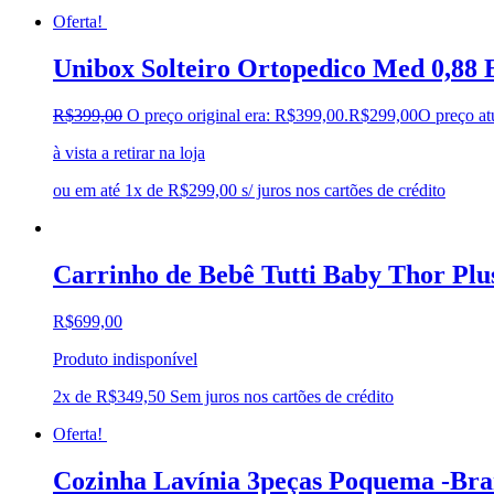
Oferta!
Unibox Solteiro Ortopedico Med 0,88
R$
399,00
O preço original era: R$399,00.
R$
299,00
O preço at
à vista a retirar na loja
ou em até 1x de R$299,00 s/ juros nos cartões de crédito
Carrinho de Bebê Tutti Baby Thor Plu
R$
699,00
Produto indisponível
2x de
R$
349,50
Sem juros nos cartões de crédito
Oferta!
Cozinha Lavínia 3peças Poquema -Br