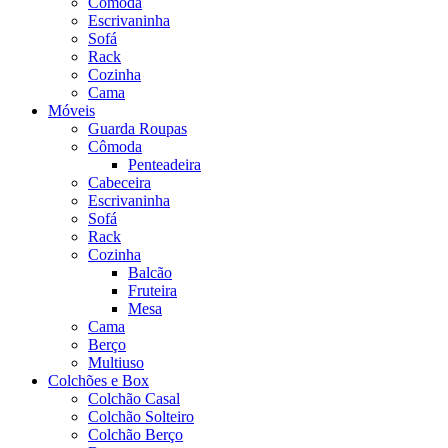
Cômoda
Escrivaninha
Sofá
Rack
Cozinha
Cama
Móveis
Guarda Roupas
Cômoda
Penteadeira
Cabeceira
Escrivaninha
Sofá
Rack
Cozinha
Balcão
Fruteira
Mesa
Cama
Berço
Multiuso
Colchões e Box
Colchão Casal
Colchão Solteiro
Colchão Berço