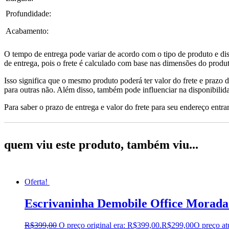
Profundidade:
Acabamento:
O tempo de entrega pode variar de acordo com o tipo de produto e dis
de entrega, pois o frete é calculado com base nas dimensões do produto
Isso significa que o mesmo produto poderá ter valor do frete e prazo 
para outras não. Além disso, também pode influenciar na disponibilid
Para saber o prazo de entrega e valor do frete para seu endereço entrar
quem viu este produto, também viu...
Oferta!
Escrivaninha Demobile Office Morad
R$
399,00
O preço original era: R$399,00.
R$
299,00
O preço at