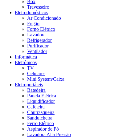
Box
Travesseiro
Eletrodomésticos
Ar Condicionado
Fogão
Forno Elétrico
Lavadora
Refrigerador
Purificador
Ventilador
Informática
Eletrônicos
TV
Celulares
Mini System/Caixa
Eletroportáteis
Batedeira
Panela Elétrica
Liquidificador
Cafeteira
Churrasqueira
Sanduicheira
Ferro Elétrico
Aspirador de Pó
Lavadora Alta Pressão