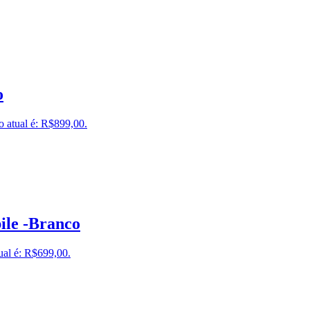
o
o atual é: R$899,00.
le -Branco
ual é: R$699,00.