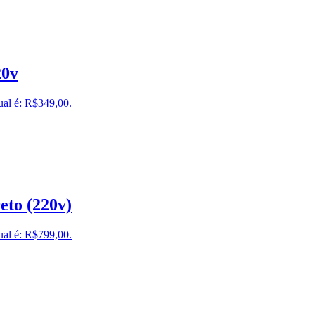
20v
ual é: R$349,00.
eto (220v)
ual é: R$799,00.