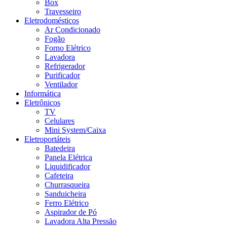
Box
Travesseiro
Eletrodomésticos
Ar Condicionado
Fogão
Forno Elétrico
Lavadora
Refrigerador
Purificador
Ventilador
Informática
Eletrônicos
TV
Celulares
Mini System/Caixa
Eletroportáteis
Batedeira
Panela Elétrica
Liquidificador
Cafeteira
Churrasqueira
Sanduicheira
Ferro Elétrico
Aspirador de Pó
Lavadora Alta Pressão