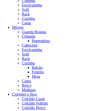
Cômoda
Escrivaninha
Sofá
Rack
Cozinha
Cama
Móveis
Guarda Roupas
Cômoda
Penteadeira
Cabeceira
Escrivaninha
Sofá
Rack
Cozinha
Balcão
Fruteira
Mesa
Cama
Berço
Multiuso
Colchões e Box
Colchão Casal
Colchão Solteiro
Colchão Berço