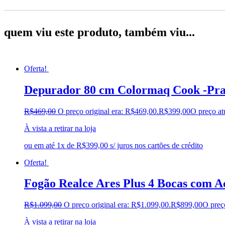
quem viu este produto, também viu...
Oferta!
Depurador 80 cm Colormaq Cook -Pra
R$
469,00
O preço original era: R$469,00.
R$
399,00
O preço at
À vista a retirar na loja
ou em até 1x de R$399,00 s/ juros nos cartões de crédito
Oferta!
Fogão Realce Ares Plus 4 Bocas com 
R$
1.099,00
O preço original era: R$1.099,00.
R$
899,00
O preç
À vista a retirar na loja