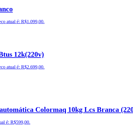
anco
ço atual é: R$1.099,00.
Btus 12k(220v)
ço atual é: R$2.699,00.
automática Colormaq 10kg Lcs Branca (22
ual é: R$599,00.