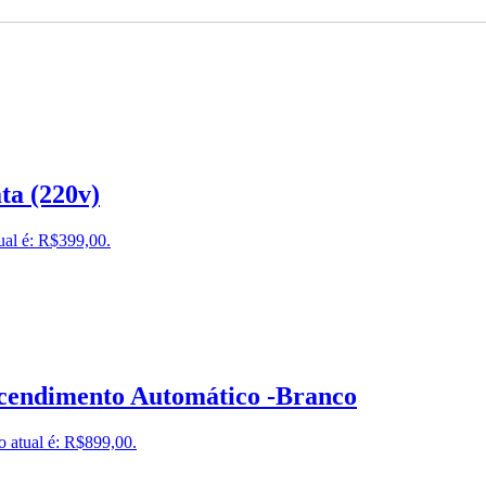
ta (220v)
ual é: R$399,00.
Acendimento Automático -Branco
o atual é: R$899,00.