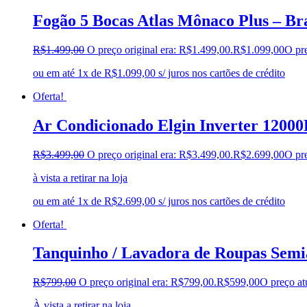
Fogão 5 Bocas Atlas Mônaco Plus – Br
R$
1.499,00
O preço original era: R$1.499,00.
R$
1.099,00
O pre
ou em até 1x de R$1.099,00 s/ juros nos cartões de crédito
Oferta!
Ar Condicionado Elgin Inverter 12000
R$
3.499,00
O preço original era: R$3.499,00.
R$
2.699,00
O pre
à vista a retirar na loja
ou em até 1x de R$2.699,00 s/ juros nos cartões de crédito
Oferta!
Tanquinho / Lavadora de Roupas Semi
R$
799,00
O preço original era: R$799,00.
R$
599,00
O preço at
À vista a retirar na loja