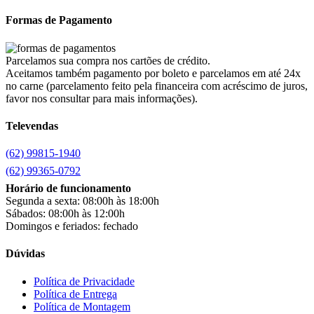
Brastemp
(20)
Formas de Pagamento
Britânia
(52)
cadence
(41)
Cairu
(7)
Parcelamos sua compra nos cartões de crédito.
Canaã Moveis
(0)
Aceitamos também pagamento por boleto e parcelamos em até 24x
Canaã Móveis
(2)
no carne (parcelamento feito pela financeira com acréscimo de juros,
Carioca Móveis
(8)
favor nos consultar para mais informações).
Cemaf
(1)
Televendas
Chamalar
(6)
Chamalux
(3)
(62) 99815-1940
Clarice
(15)
clock
(1)
(62) 99365-0792
Colibri
(11)
Horário de funcionamento
Colli
(53)
Segunda a sexta: 08:00h às 18:00h
Colormaq
(43)
Sábados: 08:00h às 12:00h
Companhia do Estofado
(3)
Domingos e feriados: fechado
Completa
(2)
Consul
(43)
Dúvidas
Continental
(2)
Cotherm
(2)
Política de Privacidade
Política de Entrega
D' Doro Móveis
(9)
Política de Montagem
Dako
(23)