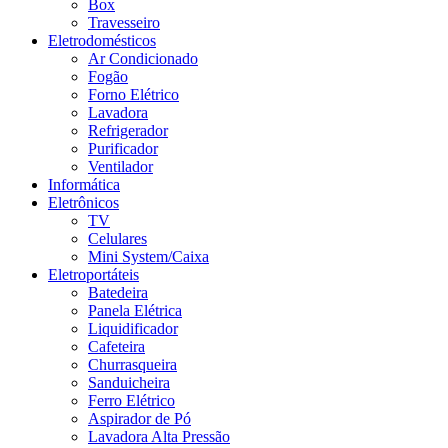
Box
Travesseiro
Eletrodomésticos
Ar Condicionado
Fogão
Forno Elétrico
Lavadora
Refrigerador
Purificador
Ventilador
Informática
Eletrônicos
TV
Celulares
Mini System/Caixa
Eletroportáteis
Batedeira
Panela Elétrica
Liquidificador
Cafeteira
Churrasqueira
Sanduicheira
Ferro Elétrico
Aspirador de Pó
Lavadora Alta Pressão