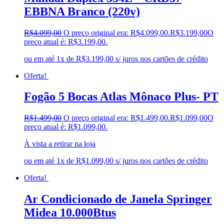
EBBNA Branco (220v)
R$
4.099,00
O preço original era: R$4.099,00.
R$
3.199,00
O
preço atual é: R$3.199,00.
ou em até 1x de R$3.199,00 s/ juros nos cartões de crédito
Oferta!
Fogão 5 Bocas Atlas Mônaco Plus- PT
R$
1.499,00
O preço original era: R$1.499,00.
R$
1.099,00
O
preço atual é: R$1.099,00.
À vista a retirar na loja
ou em até 1x de R$1.099,00 s/ juros nos cartões de crédito
Oferta!
Ar Condicionado de Janela Springer
Midea 10.000Btus