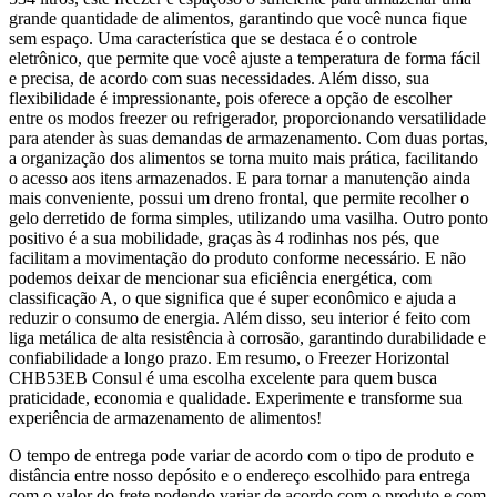
grande quantidade de alimentos, garantindo que você nunca fique
sem espaço. Uma característica que se destaca é o controle
eletrônico, que permite que você ajuste a temperatura de forma fácil
e precisa, de acordo com suas necessidades. Além disso, sua
flexibilidade é impressionante, pois oferece a opção de escolher
entre os modos freezer ou refrigerador, proporcionando versatilidade
para atender às suas demandas de armazenamento. Com duas portas,
a organização dos alimentos se torna muito mais prática, facilitando
o acesso aos itens armazenados. E para tornar a manutenção ainda
mais conveniente, possui um dreno frontal, que permite recolher o
gelo derretido de forma simples, utilizando uma vasilha. Outro ponto
positivo é a sua mobilidade, graças às 4 rodinhas nos pés, que
facilitam a movimentação do produto conforme necessário. E não
podemos deixar de mencionar sua eficiência energética, com
classificação A, o que significa que é super econômico e ajuda a
reduzir o consumo de energia. Além disso, seu interior é feito com
liga metálica de alta resistência à corrosão, garantindo durabilidade e
confiabilidade a longo prazo. Em resumo, o Freezer Horizontal
CHB53EB Consul é uma escolha excelente para quem busca
praticidade, economia e qualidade. Experimente e transforme sua
experiência de armazenamento de alimentos!
O tempo de entrega pode variar de acordo com o tipo de produto e
distância entre nosso depósito e o endereço escolhido para entrega
com o valor do frete podendo variar de acordo com o produto e com