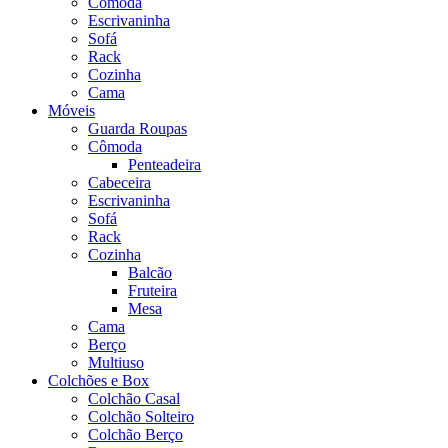
Cômoda
Escrivaninha
Sofá
Rack
Cozinha
Cama
Móveis
Guarda Roupas
Cômoda
Penteadeira
Cabeceira
Escrivaninha
Sofá
Rack
Cozinha
Balcão
Fruteira
Mesa
Cama
Berço
Multiuso
Colchões e Box
Colchão Casal
Colchão Solteiro
Colchão Berço