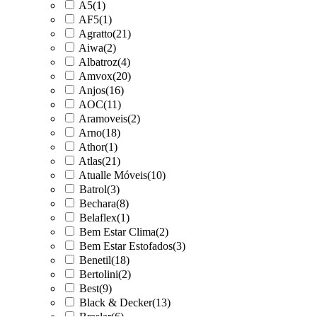
A5
(1)
AF5
(1)
Agratto
(21)
Aiwa
(2)
Albatroz
(4)
Amvox
(20)
Anjos
(16)
AOC
(11)
Aramoveis
(2)
Arno
(18)
Athor
(1)
Atlas
(21)
Atualle Móveis
(10)
Batrol
(3)
Bechara
(8)
Belaflex
(1)
Bem Estar Clima
(2)
Bem Estar Estofados
(3)
Benetil
(18)
Bertolini
(2)
Best
(9)
Black & Decker
(13)
Braslar
(6)