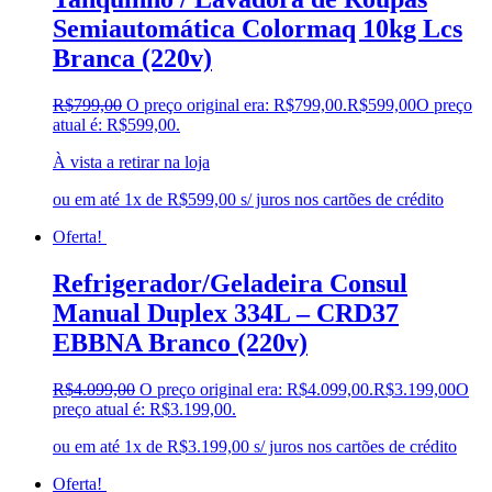
Semiautomática Colormaq 10kg Lcs
Branca (220v)
R$
799,00
O preço original era: R$799,00.
R$
599,00
O preço
atual é: R$599,00.
À vista a retirar na loja
ou em até 1x de R$599,00 s/ juros nos cartões de crédito
Oferta!
Refrigerador/Geladeira Consul
Manual Duplex 334L – CRD37
EBBNA Branco (220v)
R$
4.099,00
O preço original era: R$4.099,00.
R$
3.199,00
O
preço atual é: R$3.199,00.
ou em até 1x de R$3.199,00 s/ juros nos cartões de crédito
Oferta!