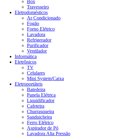
Box
Travesseiro
Eletrodomésticos
Ar Condicionado
Fogão
Forno Elétrico
Lavadora
Refrigerador
Purificador
Ventilador
Informática
Eletrônicos
TV
Celulares
Mini System/Caixa
Eletroportáteis
Batedeira
Panela Elétrica
Liquidificador
Cafeteira
Churrasqueira
Sanduicheira
Ferro Elétrico
Aspirador de Pó
Lavadora Alta Pressão