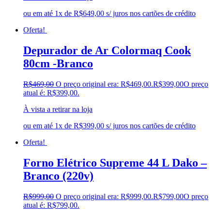
ou em até 1x de R$649,00 s/ juros nos cartões de crédito
Oferta!
Depurador de Ar Colormaq Cook
80cm -Branco
R$
469,00
O preço original era: R$469,00.
R$
399,00
O preço
atual é: R$399,00.
À vista a retirar na loja
ou em até 1x de R$399,00 s/ juros nos cartões de crédito
Oferta!
Forno Elétrico Supreme 44 L Dako –
Branco (220v)
R$
999,00
O preço original era: R$999,00.
R$
799,00
O preço
atual é: R$799,00.