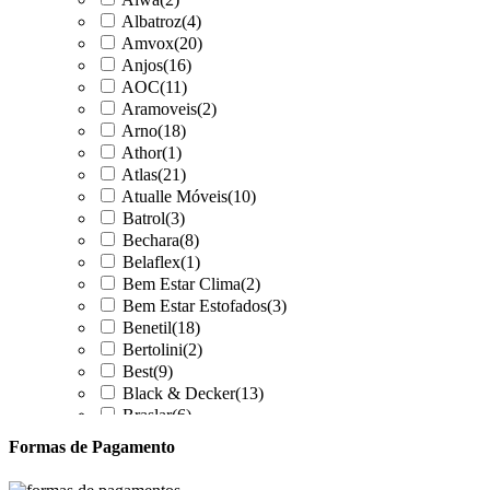
Albatroz
(4)
Amvox
(20)
Anjos
(16)
AOC
(11)
Aramoveis
(2)
Arno
(18)
Athor
(1)
Atlas
(21)
Atualle Móveis
(10)
Batrol
(3)
Bechara
(8)
Belaflex
(1)
Bem Estar Clima
(2)
Bem Estar Estofados
(3)
Benetil
(18)
Bertolini
(2)
Best
(9)
Black & Decker
(13)
Braslar
(6)
Brastemp
(20)
Formas de Pagamento
Britânia
(52)
cadence
(41)