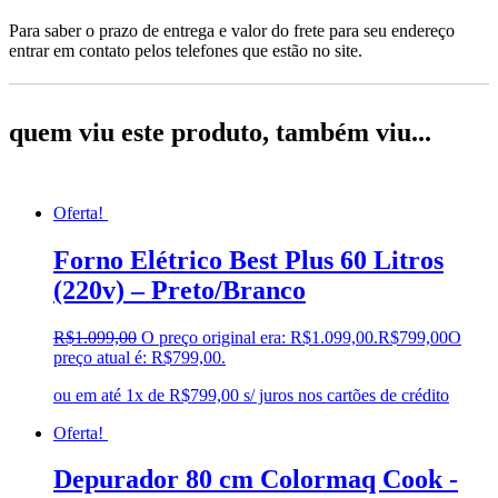
Para saber o prazo de entrega e valor do frete para seu endereço
entrar em contato pelos telefones que estão no site.
quem viu este produto, também viu...
Oferta!
Forno Elétrico Best Plus 60 Litros
(220v) – Preto/Branco
R$
1.099,00
O preço original era: R$1.099,00.
R$
799,00
O
preço atual é: R$799,00.
ou em até 1x de R$799,00 s/ juros nos cartões de crédito
Oferta!
Depurador 80 cm Colormaq Cook -