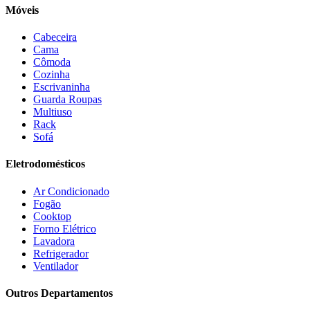
Duo Plast
(4)
Móveis
Electrolux
(21)
Elgin
(10)
Cabeceira
Esmaltec
(4)
Cama
Estilofer
(2)
Cômoda
Estofados Leppos
(1)
Cozinha
Estofados solar
(9)
Escrivaninha
Fischer
(13)
Guarda Roupas
Multiuso
Fogatti
(9)
Rack
Gama
(26)
Sofá
Gazin
(2)
Gelius
(5)
Eletrodomésticos
Giga
(3)
GMT
(5)
Ar Condicionado
Gree
(3)
Fogão
HB Móveis
(2)
Cooktop
Henn
(2)
Forno Elétrico
Hisense
(2)
Lavadora
Hot Sat
(6)
Refrigerador
HP
(1)
Ventilador
Itatiaia
(2)
Outros Departamentos
JB BECHARA
(2)
JBL
(5)