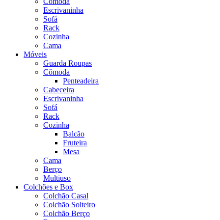
Cômoda
Escrivaninha
Sofá
Rack
Cozinha
Cama
Móveis
Guarda Roupas
Cômoda
Penteadeira
Cabeceira
Escrivaninha
Sofá
Rack
Cozinha
Balcão
Fruteira
Mesa
Cama
Berço
Multiuso
Colchões e Box
Colchão Casal
Colchão Solteiro
Colchão Berço