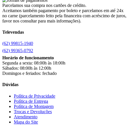
Cairu
(7)
Parcelamos sua compra nos cartões de crédito.
Canaã Moveis
(0)
Aceitamos também pagamento por boleto e parcelamos em até 24x
Canaã Móveis
(2)
no carne (parcelamento feito pela financeira com acréscimo de juros,
Carioca Móveis
(8)
favor nos consultar para mais informações).
Cemaf
(1)
Televendas
Chamalar
(6)
Chamalux
(3)
(62) 99815-1940
Clarice
(15)
clock
(1)
(62) 99365-0792
Colibri
(11)
Horário de funcionamento
Colli
(53)
Segunda a sexta: 08:00h às 18:00h
Colormaq
(43)
Sábados: 08:00h às 12:00h
Companhia do Estofado
(3)
Domingos e feriados: fechado
Completa
(2)
Consul
(43)
Dúvidas
Continental
(2)
Cotherm
(2)
Política de Privacidade
Política de Entrega
D' Doro Móveis
(9)
Política de Montagem
Dako
(23)
Trocas e Devoluções
Demóbile
(13)
Atendimento
Dômina
(2)
Mapa do Site
Doripel
(14)