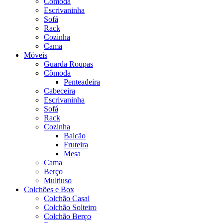
Cômoda
Escrivaninha
Sofá
Rack
Cozinha
Cama
Móveis
Guarda Roupas
Cômoda
Penteadeira
Cabeceira
Escrivaninha
Sofá
Rack
Cozinha
Balcão
Fruteira
Mesa
Cama
Berço
Multiuso
Colchões e Box
Colchão Casal
Colchão Solteiro
Colchão Berço