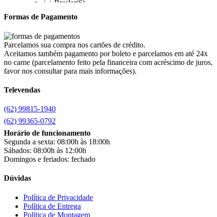
Braslar
(6)
Brastemp
(20)
Formas de Pagamento
Britânia
(52)
cadence
(41)
Cairu
(7)
Parcelamos sua compra nos cartões de crédito.
Canaã Moveis
(0)
Aceitamos também pagamento por boleto e parcelamos em até 24x
Canaã Móveis
(2)
no carne (parcelamento feito pela financeira com acréscimo de juros,
Carioca Móveis
(8)
favor nos consultar para mais informações).
Cemaf
(1)
Televendas
Chamalar
(6)
Chamalux
(3)
(62) 99815-1940
Clarice
(13)
clock
(1)
(62) 99365-0792
Colibri
(11)
Horário de funcionamento
Colli
(53)
Segunda a sexta: 08:00h às 18:00h
Colormaq
(43)
Sábados: 08:00h às 12:00h
Companhia do Estofado
(3)
Domingos e feriados: fechado
Completa
(2)
Consul
(43)
Dúvidas
Continental
(2)
Cotherm
(2)
Política de Privacidade
Política de Entrega
D' Doro Móveis
(9)
Política de Montagem
Dako
(23)