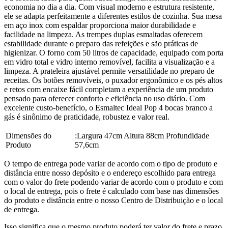
economia no dia a dia. Com visual moderno e estrutura resistente,
ele se adapta perfeitamente a diferentes estilos de cozinha. Sua mesa
em aço inox com espaldar proporciona maior durabilidade e
facilidade na limpeza. As trempes duplas esmaltadas oferecem
estabilidade durante o preparo das refeições e são práticas de
higienizar. O forno com 50 litros de capacidade, equipado com porta
em vidro total e vidro interno removível, facilita a visualização e a
limpeza. A prateleira ajustável permite versatilidade no preparo de
receitas. Os botões removíveis, o puxador ergonômico e os pés altos
e retos com encaixe fácil completam a experiência de um produto
pensado para oferecer conforto e eficiência no uso diário. Com
excelente custo-benefício, o Esmaltec Ideal Pop 4 bocas branco a
gás é sinônimo de praticidade, robustez e valor real.
Dimensões do
:Largura 47cm Altura 88cm Profundidade
Produto
57,6cm
O tempo de entrega pode variar de acordo com o tipo de produto e
distância entre nosso depósito e o endereço escolhido para entrega
com o valor do frete podendo variar de acordo com o produto e com
o local de entrega, pois o frete é calculado com base nas dimensões
do produto e distância entre o nosso Centro de Distribuição e o local
de entrega.
Isso significa que o mesmo produto poderá ter valor do frete e prazo