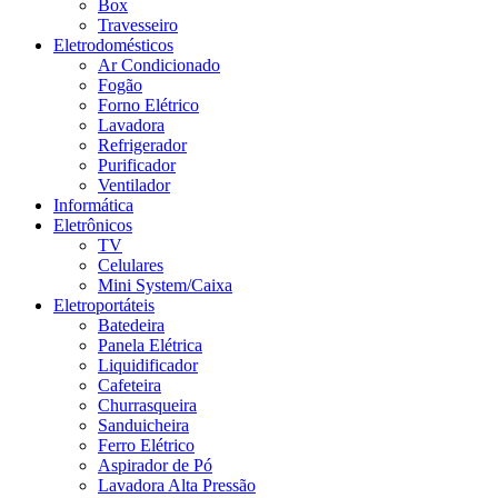
Box
Travesseiro
Eletrodomésticos
Ar Condicionado
Fogão
Forno Elétrico
Lavadora
Refrigerador
Purificador
Ventilador
Informática
Eletrônicos
TV
Celulares
Mini System/Caixa
Eletroportáteis
Batedeira
Panela Elétrica
Liquidificador
Cafeteira
Churrasqueira
Sanduicheira
Ferro Elétrico
Aspirador de Pó
Lavadora Alta Pressão