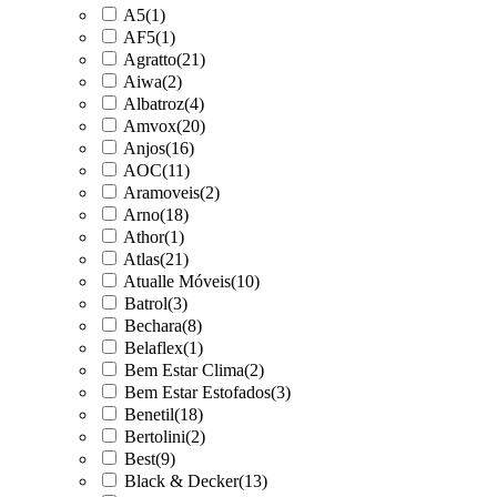
A5
(1)
AF5
(1)
Agratto
(21)
Aiwa
(2)
Albatroz
(4)
Amvox
(20)
Anjos
(16)
AOC
(11)
Aramoveis
(2)
Arno
(18)
Athor
(1)
Atlas
(21)
Atualle Móveis
(10)
Batrol
(3)
Bechara
(8)
Belaflex
(1)
Bem Estar Clima
(2)
Bem Estar Estofados
(3)
Benetil
(18)
Bertolini
(2)
Best
(9)
Black & Decker
(13)