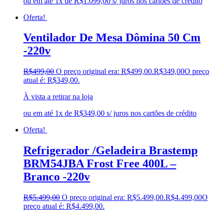
ou em até 1x de R$1.099,00 s/ juros nos cartões de crédito
Oferta!
Ventilador De Mesa Dômina 50 Cm
-220v
R$
499,00
O preço original era: R$499,00.
R$
349,00
O preço
atual é: R$349,00.
À vista a retirar na loja
ou em até 1x de R$349,00 s/ juros nos cartões de crédito
Oferta!
Refrigerador /Geladeira Brastemp
BRM54JBA Frost Free 400L –
Branco -220v
R$
5.499,00
O preço original era: R$5.499,00.
R$
4.499,00
O
preço atual é: R$4.499,00.