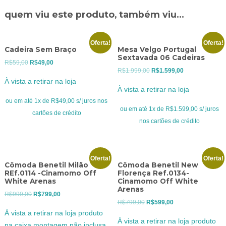
quem viu este produto, também viu...
Oferta!
Oferta!
Cadeira Sem Braço
Mesa Velgo Portugal
Sextavada 06 Cadeiras
O
O
R$
59,00
R$
49,00
O
O
R$
1.999,00
R$
1.599,00
preço
preço
À vista a retirar na loja
preço
preço
original
atual
À vista a retirar na loja
original
atual
era:
é:
ou em até 1x de R$49,00 s/ juros nos
era:
é:
ou em até 1x de R$1.599,00 s/ juros
R$59,00.
R$49,00.
cartões de crédito
R$1.999,00.
R$1.599,00.
nos cartões de crédito
Oferta!
Oferta!
Cômoda Benetil Milão
Cômoda Benetil New
REf.0114 -Cinamomo Off
Florença Ref.0134-
White Arenas
Cinamomo Off White
Arenas
O
O
R$
999,00
R$
799,00
O
O
R$
799,00
R$
599,00
preço
preço
À vista a retirar na loja produto
preço
preço
original
atual
À vista a retirar na loja produto
na caixa montagem não inclusa
original
atual