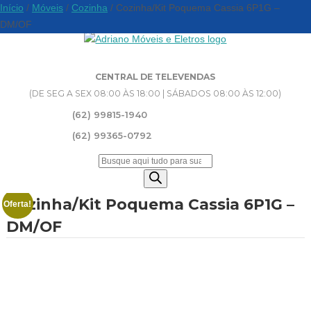
Início
/
Móveis
/
Cozinha
/ Cozinha/Kit Poquema Cassia 6P1G –
DM/OF
CENTRAL DE TELEVENDAS
(DE SEG A SEX 08:00 ÀS 18:00 | SÁBADOS 08:00 ÀS 12:00)
(62) 99815-1940
(62) 99365-0792
Pesquisar
produtos
Cozinha/Kit Poquema Cassia 6P1G –
Oferta!
DM/OF