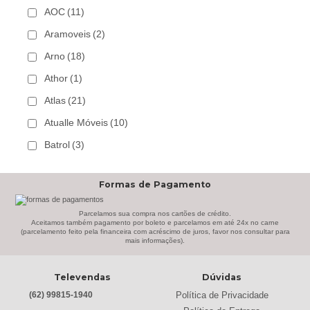
AOC
(11)
Aramoveis
(2)
Arno
(18)
Athor
(1)
Atlas
(21)
Atualle Móveis
(10)
Batrol
(3)
Bechara
(8)
Formas de Pagamento
Belaflex
(1)
Bem Estar Clima
(2)
Parcelamos sua compra nos cartões de crédito.
Aceitamos também pagamento por boleto e parcelamos em até 24x no carne
(parcelamento feito pela financeira com acréscimo de juros, favor nos consultar para
Bem Estar Estofados
(3)
mais informações).
Benetil
(18)
Televendas
Dúvidas
Bertolini
(2)
Política de Privacidade
(62) 99815-1940
Best
(9)