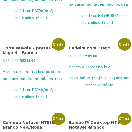
era:
é:
na caixa montagem não inclusa
era:
é:
R$999,00.
R$799,00.
ou em até 1x de R$799,00 s/ juros
R$799,00.
R$599,00.
ou em até 1x de R$599,00 s/ juros
nos cartões de crédito
nos cartões de crédito
Oferta!
Oferta!
Torre Nuvola 2 portas São
Cadeira com Braço
Miguel – Branca
O
O
R$
89,00
R$
69,00
O
O
R$
349,00
R$
249,00
preço
preço
À vista a retirar na loja
preço
preço
original
atual
À vista a retirar na loja produto
original
atual
era:
é:
ou em até 1x de R$69,00 s/ juros nos
na caixa montagem não inclusa
era:
é:
R$89,00.
R$69,00.
cartões de crédito
R$349,00.
R$249,00.
ou em até 1x de R$249,00 s/ juros
nos cartões de crédito
Oferta!
Oferta!
Cômoda Notavel NT5165 –
Balcão P/ Cooktop NT3050
Branco New/Rosa
Notável -Branco