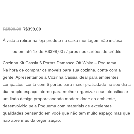
O
O
R$
599,00
R$
399,00
preço
preço
À vista a retirar na loja produto na caixa montagem não inclusa
original
atual
era:
é:
ou em até 1x de R$399,00 s/ juros nos cartões de crédito
R$599,00.
R$399,00.
Cozinha Kit Cassia 6 Portas Damasco Off White – Poquema
Na hora de comprar os móveis para sua cozinha, conte com a
gente! Apresentamos a Cozinha Cássia ideal para ambientes
compactos, conta com 6 portas para maior praticidade no seu dia a
dia, amplo espaço interno para melhor organizar seus utensílios e
um lindo design proporcionando modernidade ao ambiente,
desenvolvido pela Poquema com materiais de excelentes
qualidades pensando em você que não tem muito espaço mas que
não abre mão da organização.