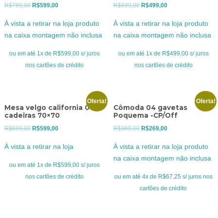
O
O
O
O
R$
799,00
R$
599,00
R$
699,00
R$
499,00
preço
preço
preço
preço
À vista a retirar na loja produto
À vista a retirar na loja produto
original
atual
original
atual
na caixa montagem não inclusa
na caixa montagem não inclusa
era:
é:
era:
é:
R$799,00.
R$599,00.
R$699,00.
R$499,00.
ou em até 1x de R$599,00 s/ juros
ou em até 1x de R$499,00 s/ juros
nos cartões de crédito
nos cartões de crédito
Oferta!
Oferta!
Mesa velgo california 04
Cômoda 04 gavetas
cadeiras 70×70
Poquema -CP/Off
O
O
O
O
R$
699,00
R$
599,00
R$
369,00
R$
269,00
preço
preço
preço
preço
À vista a retirar na loja
À vista a retirar na loja produto
original
atual
original
atual
na caixa montagem não inclusa
era:
é:
era:
é:
ou em até 1x de R$599,00 s/ juros
R$699,00.
R$599,00.
R$369,00.
R$269,00.
nos cartões de crédito
ou em até 4x de R$67,25 s/ juros nos
cartões de crédito